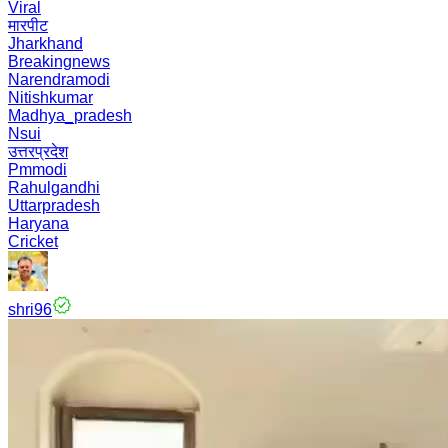
Viral
मारपीट
Jharkhand
Breakingnews
Narendramodi
Nitishkumar
Madhya_pradesh
Nsui
उत्तरप्रदेश
Pmmodi
Rahulgandhi
Uttarpradesh
Haryana
Cricket
shri96