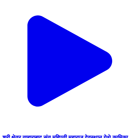
श्री क्षेत्र ताहाराबाद संत महिपती महाराज देवस्थान येथे कामिका