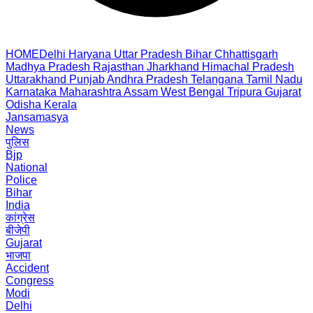
HOME
Delhi
Haryana
Uttar Pradesh
Bihar
Chhattisgarh
Madhya Pradesh
Rajasthan
Jharkhand
Himachal Pradesh
Uttarakhand
Punjab
Andhra Pradesh
Telangana
Tamil Nadu
Karnataka
Maharashtra
Assam
West Bengal
Tripura
Gujarat
Odisha
Kerala
Jansamasya
News
पुलिस
Bjp
National
Police
Bihar
India
कांग्रेस
बीजेपी
Gujarat
भाजपा
Accident
Congress
Modi
Delhi