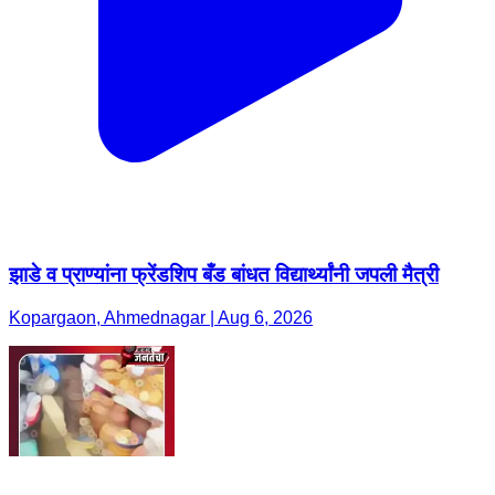
झाडे व प्राण्यांना फ्रेंडशिप बँड बांधत विद्यार्थ्यांनी जपली मैत्री
Kopargaon, Ahmednagar | Aug 6, 2026