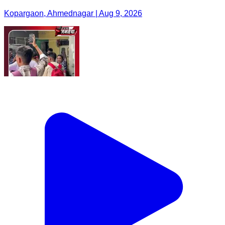
Kopargaon, Ahmednagar | Aug 9, 2026