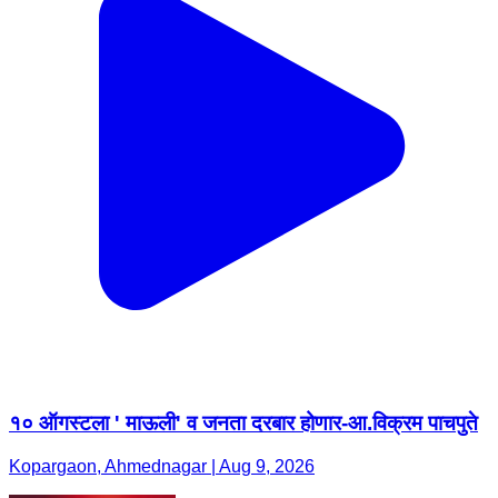
१० ऑगस्टला ' माऊली' व जनता दरबार होणार-आ.विक्रम पाचपुते
Kopargaon, Ahmednagar | Aug 9, 2026