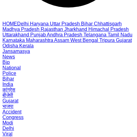
HOME
Delhi
Haryana
Uttar Pradesh
Bihar
Chhattisgarh
Madhya Pradesh
Rajasthan
Jharkhand
Himachal Pradesh
Uttarakhand
Punjab
Andhra Pradesh
Telangana
Tamil Nadu
Karnataka
Maharashtra
Assam
West Bengal
Tripura
Gujarat
Odisha
Kerala
Jansamasya
News
Bjp
National
Police
Bihar
India
कांग्रेस
बीजेपी
Gujarat
भाजपा
Accident
Congress
Modi
Delhi
Viral