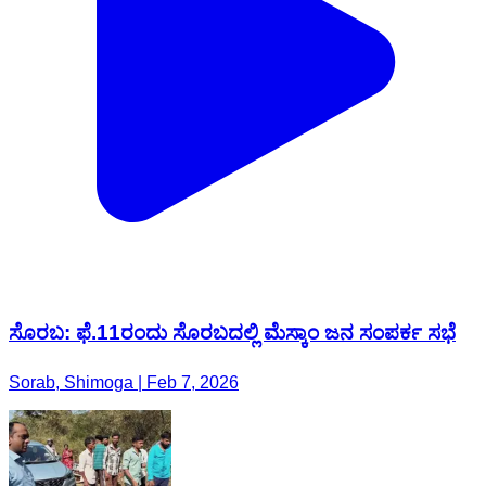
ಸೊರಬ: ಫೆ.11ರಂದು ಸೊರಬದಲ್ಲಿ‌ ಮೆಸ್ಕಾಂ ಜನ ಸಂಪರ್ಕ ಸಭೆ
Sorab, Shimoga | Feb 7, 2026