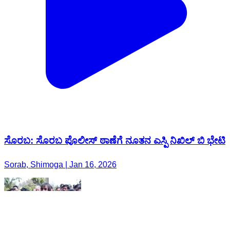
ಸೊರಬ: ಸೊರಬ ಪೊಲೀಸ್ ಠಾಣೆಗೆ ನೂತನ ಎಸ್ಪಿ ನಿಖಿಲ್ ಬಿ ಭೇಟಿ
Sorab, Shimoga | Jan 16, 2026