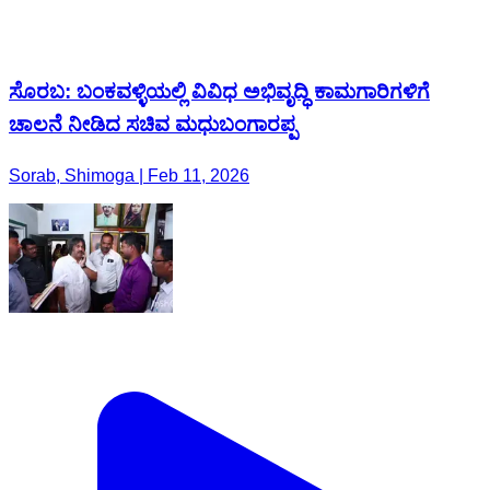
ಸೊರಬ: ಬಂಕವಳ್ಳಿಯಲ್ಲಿ ವಿವಿಧ ಅಭಿವೃದ್ಧಿ ಕಾಮಗಾರಿಗಳಿಗೆ
ಚಾಲನೆ ನೀಡಿದ ಸಚಿವ ಮಧುಬಂಗಾರಪ್ಪ
Sorab, Shimoga | Feb 11, 2026