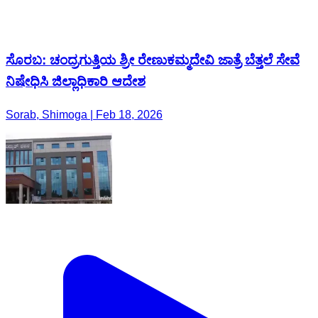
ಸೊರಬ: ಚಂದ್ರಗುತ್ತಿಯ ಶ್ರೀ ರೇಣುಕಮ್ಮದೇವಿ ಜಾತ್ರೆ ಬೆತ್ತಲೆ ಸೇವೆ
ನಿಷೇಧಿಸಿ ಜಿಲ್ಲಾಧಿಕಾರಿ ಆದೇಶ
Sorab, Shimoga | Feb 18, 2026