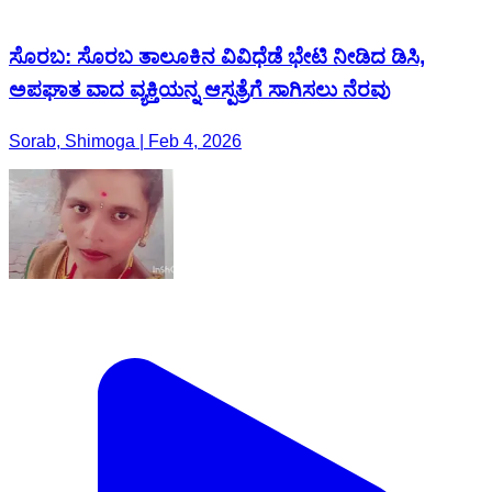
ಸೊರಬ: ಸೊರಬ ತಾಲೂಕಿನ ವಿವಿಧೆಡೆ ಭೇಟಿ ನೀಡಿದ ಡಿಸಿ,
ಅಪಘಾತ ವಾದ ವ್ಯಕ್ತಿಯನ್ನ ಆಸ್ಪತ್ರೆಗೆ ಸಾಗಿಸಲು ನೆರವು
Sorab, Shimoga | Feb 4, 2026