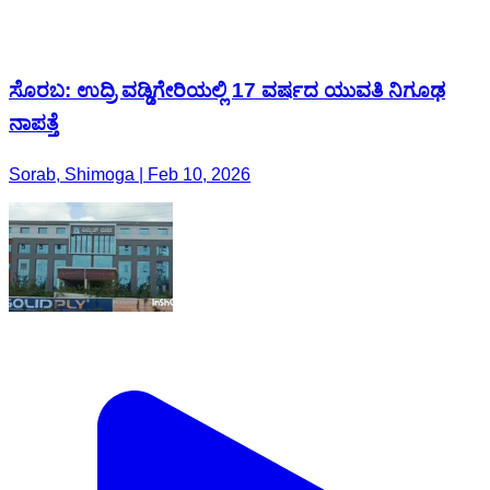
ಸೊರಬ: ಉದ್ರಿ ವಡ್ಡಿಗೇರಿಯಲ್ಲಿ 17 ವರ್ಷದ ಯುವತಿ ನಿಗೂಢ
ನಾಪತ್ತೆ
Sorab, Shimoga | Feb 10, 2026