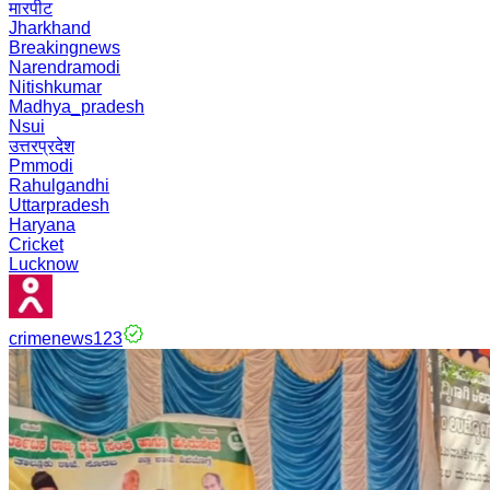
मारपीट
Jharkhand
Breakingnews
Narendramodi
Nitishkumar
Madhya_pradesh
Nsui
उत्तरप्रदेश
Pmmodi
Rahulgandhi
Uttarpradesh
Haryana
Cricket
Lucknow
crimenews123