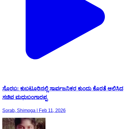
ಸೊರಬ: ಕುಬಟೂರಿನಲ್ಲಿ ಸಾರ್ವಜನಿಕರ ಕುಂದು ಕೊರತೆ ಆಲಿಸಿದ
ಸಚಿವ ಮಧುಬಂಗಾರಪ್ಪ
Sorab, Shimoga | Feb 11, 2026