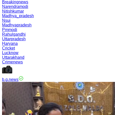
Breakingnews
Narendramodi
Nitishkumar
Madhya_pradesh
Nsui
Madhyapradesh
Pmmodi
Rahulgandhi
Uttarpradesh
Haryana
Cricket
Lucknow
Uttarakhand
Crimenews
b.g.news