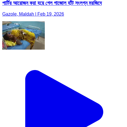
পার্টির আয়োজন করা হয়ে গেল গাজোল হাঁট সংলগ্ন মরজিদে
Gazole, Maldah | Feb 19, 2026