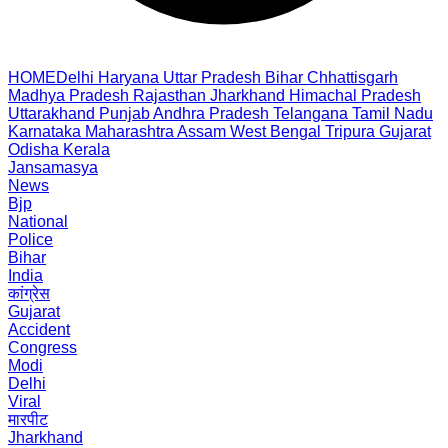
HOME
Delhi
Haryana
Uttar Pradesh
Bihar
Chhattisgarh
Madhya Pradesh
Rajasthan
Jharkhand
Himachal Pradesh
Uttarakhand
Punjab
Andhra Pradesh
Telangana
Tamil Nadu
Karnataka
Maharashtra
Assam
West Bengal
Tripura
Gujarat
Odisha
Kerala
Jansamasya
News
Bjp
National
Police
Bihar
India
कांग्रेस
Gujarat
Accident
Congress
Modi
Delhi
Viral
मारपीट
Jharkhand