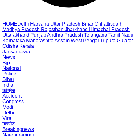
HOME
Delhi
Haryana
Uttar Pradesh
Bihar
Chhattisgarh
Madhya Pradesh
Rajasthan
Jharkhand
Himachal Pradesh
Uttarakhand
Punjab
Andhra Pradesh
Telangana
Tamil Nadu
Karnataka
Maharashtra
Assam
West Bengal
Tripura
Gujarat
Odisha
Kerala
Jansamasya
News
Bjp
National
Police
Bihar
India
कांग्रेस
Accident
Congress
Modi
Delhi
Viral
मारपीट
Breakingnews
Narendramodi