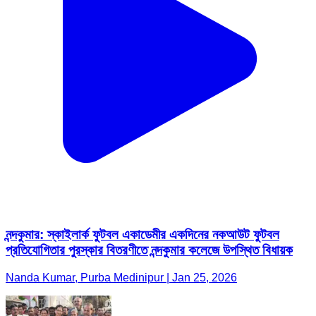
নন্দকুমার: স্কাইলার্ক ফুটবল একাডেমীর একদিনের নকআউট ফুটবল
প্রতিযোগিতার পুরস্কার বিতরণীতে নন্দকুমার কলেজে উপস্থিত বিধায়ক
Nanda Kumar, Purba Medinipur | Jan 25, 2026