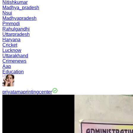
Nitishkumar
Madhya_pradesh
Nsui
Madhyapradesh
Pmmodi
Rahulgandhi
Uttarpradesh
Haryana
Cricket
Lucknow
Uttarakhand
Crimenews
Aap
Education
priyatamaprintingcenter