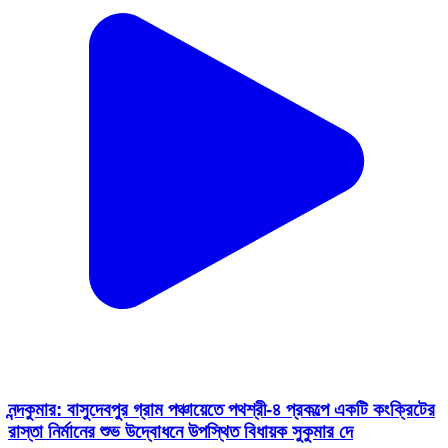
নন্দকুমার: বাসুদেবপুর গ্রাম পঞ্চায়েতে পথশ্রী-৪ প্রকল্পে একটি কংক্রিটের
রাস্তা নির্মানের শুভ উদ্বোধনে উপস্থিত বিধায়ক সুকুমার দে