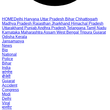
HOME
Delhi
Haryana
Uttar Pradesh
Bihar
Chhattisgarh
Madhya Pradesh
Rajasthan
Jharkhand
Himachal Pradesh
Uttarakhand
Punjab
Andhra Pradesh
Telangana
Tamil Nadu
Karnataka
Maharashtra
Assam
West Bengal
Tripura
Gujarat
Odisha
Kerala
Jansamasya
News
Bjp
National
Police
Bihar
India
कांग्रेस
बीजेपी
Gujarat
Accident
Congress
Modi
Delhi
Viral
मारपीट