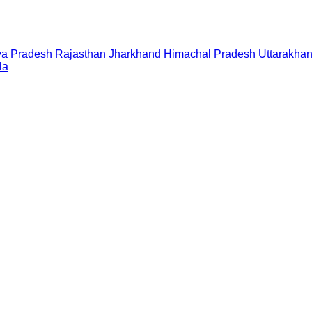
a Pradesh
Rajasthan
Jharkhand
Himachal Pradesh
Uttarakha
la