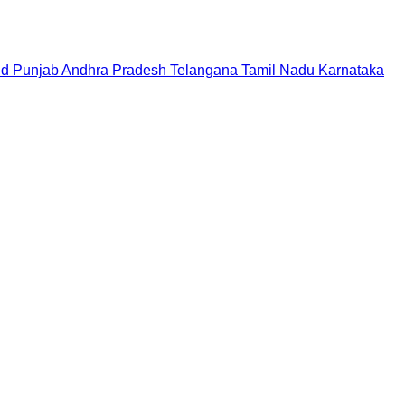
nd
Punjab
Andhra Pradesh
Telangana
Tamil Nadu
Karnataka