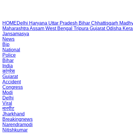
HOME
Delhi
Haryana
Uttar Pradesh
Bihar
Chhattisgarh
Madhy
Maharashtra
Assam
West Bengal
Tripura
Gujarat
Odisha
Kera
Jansamasya
News
Bjp
National
Police
Bihar
India
कांग्रेस
Gujarat
Accident
Congress
Modi
Delhi
Viral
मारपीट
Jharkhand
Breakingnews
Narendramodi
Nitishkumar