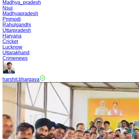
Madhya_pradesh
Nsui
Madhyapradesh
Pmmodi
Rahulgandhi
Uttarpradesh
Haryana
Cricket
Lucknow
Uttarakhand
Crimenews
harshit.bhargava