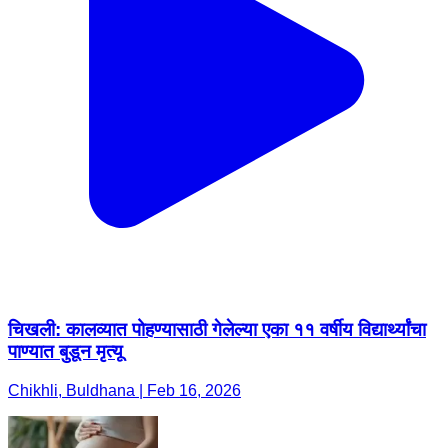
चिखली: कालव्यात पोहण्यासाठी गेलेल्या एका ११ वर्षीय विद्यार्थ्यांचा
पाण्यात बुडून मृत्यू
Chikhli, Buldhana | Feb 16, 2026