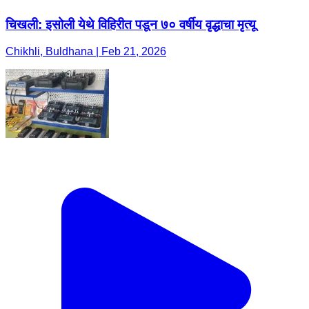
चिखली: इसोली येथे विहिरीत पडून ७० वर्षीय वृद्धाचा मृत्यू
Chikhli, Buldhana | Feb 21, 2026