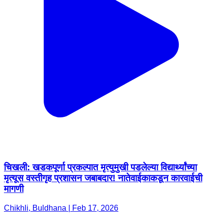
चिखली: खडकपूर्णा प्रकल्पात मृत्युमुखी पडलेल्या विद्यार्थ्यांच्या
मृत्यूस वस्तीगृह प्रशासन जबाबदार! नातेवाईकाकडून कारवाईची
मागणी
Chikhli, Buldhana | Feb 17, 2026