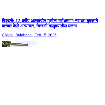
चिखली: 12 वर्षीय अल्पवयीन मुलीला गर्भधारणा! नराधम युवकाने
वारंवार केले अत्याचार, चिखली तालुक्यातील घटना
Chikhli, Buldhana | Feb 15, 2026