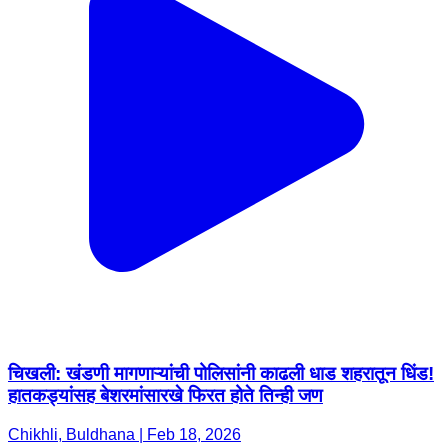
चिखली: खंडणी मागणाऱ्यांची पोलिसांनी काढली धाड शहरातून धिंड!
हातकड्यांसह बेशरमांसारखे फिरत होते तिन्ही जण
Chikhli, Buldhana | Feb 18, 2026