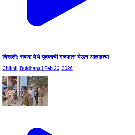
चिखली: सवणा येथे युवकाची गळफास घेऊन आत्महत्या
Chikhli, Buldhana | Feb 20, 2026