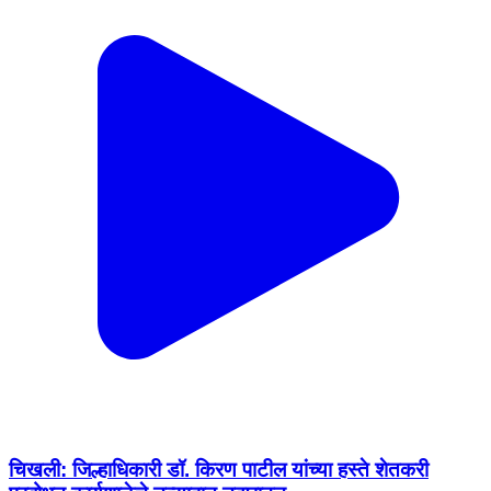
चिखली: जिल्हाधिकारी डॉ. किरण पाटील यांच्या हस्ते शेतकरी