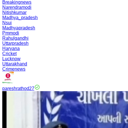
Breakingnews
Narendramodi
Nitishkumar
Madhya_pradesh
Nsui
Madhyapradesh
Pmmodi
Rahulgandhi
Uttarpradesh
Haryana
Cricket
Lucknow
Uttarakhand
Crimenews
pareshrathod27