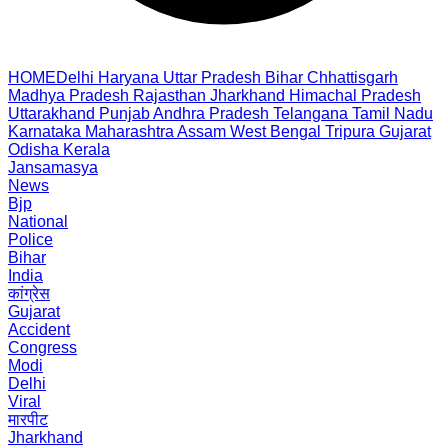
HOME
Delhi
Haryana
Uttar Pradesh
Bihar
Chhattisgarh
Madhya Pradesh
Rajasthan
Jharkhand
Himachal Pradesh
Uttarakhand
Punjab
Andhra Pradesh
Telangana
Tamil Nadu
Karnataka
Maharashtra
Assam
West Bengal
Tripura
Gujarat
Odisha
Kerala
Jansamasya
News
Bjp
National
Police
Bihar
India
कांग्रेस
Gujarat
Accident
Congress
Modi
Delhi
Viral
मारपीट
Jharkhand