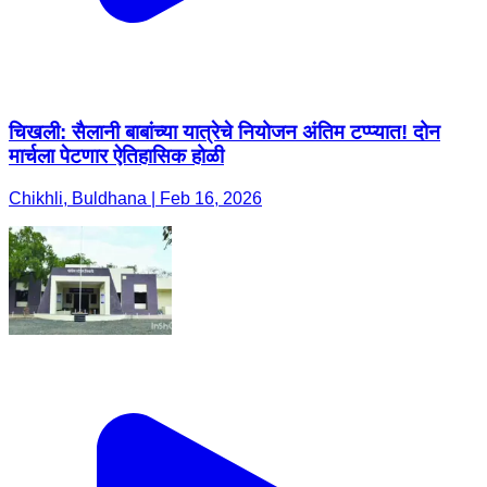
चिखली: सैलानी बाबांच्या यात्रेचे नियोजन अंतिम टप्प्यात! दोन
मार्चला पेटणार ऐतिहासिक होळी
Chikhli, Buldhana | Feb 16, 2026