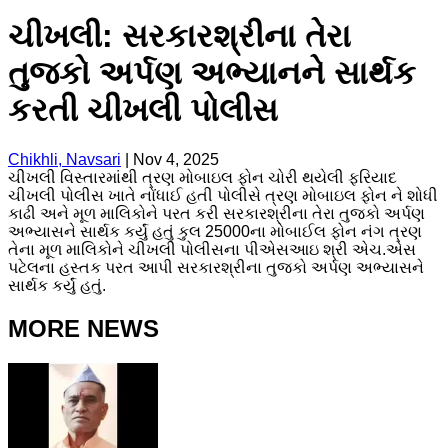
ચીખલી: સરકારશ્રીના તેરા
તુજકો અર્પણ અભ્યાનને સાર્થક
કરતી ચીખલી પોલીસ
Chikhli, Navsari
|
Nov 4, 2025
ચીખલી વિસ્તારમાંથી ત્રણ મોબાઇલ ફોન ચોરી થયેલી ફરિયાદ
ચીખલી પોલીસ ખાતે નોંધાઈ હતી પોલીસે ત્રણ મોબાઇલ ફોન ને શોધી
કાઢી અને મૂળ માલિકોને પરત કરી સરકારશ્રીના તેરા તુજકો અર્પણ
અભ્યાસને સાર્થક કર્યું હતું કુલ 25000ના મોબાઈલ ફોન નંગ ત્રણ
તેના મૂળ માલિકોને ચીખલી પોલીસના પીએસઆઇ શ્રી એચ.એસ
પટેલના હસ્તક પરત આપી સરકારશ્રીના તુજકો અર્પણ અભ્યાસને
સાર્થક કર્યું હતું.
MORE NEWS