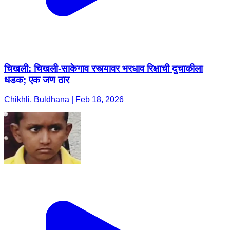
चिखली: चिखली-साकेगाव रस्त्यावर भरधाव रिक्षाची दुचाकीला
धडक; एक जण ठार
Chikhli, Buldhana | Feb 18, 2026