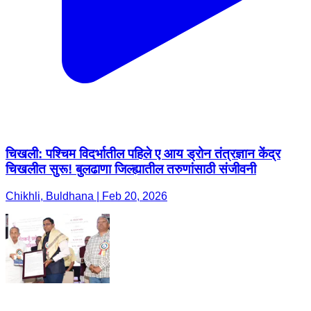
चिखली: पश्चिम विदर्भातील पहिले ए आय ड्रोन तंत्रज्ञान केंद्र
चिखलीत सुरू! बुलढाणा जिल्ह्यातील तरुणांसाठी संजीवनी
Chikhli, Buldhana | Feb 20, 2026