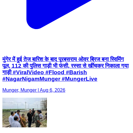
मुंगेर में हुई तेज बारिश के बाद पूरबसराय ओवर ब्रिज बना स्विमिंग
पूल, 112 की पुलिस गाड़ी भी फंसी, रस्सा से खींचकर निकाला गया
गाड़ी #ViralVideo #Flood #Barish
#NagarNigamMunger #MungerLive
Munger, Munger | Aug 6, 2026