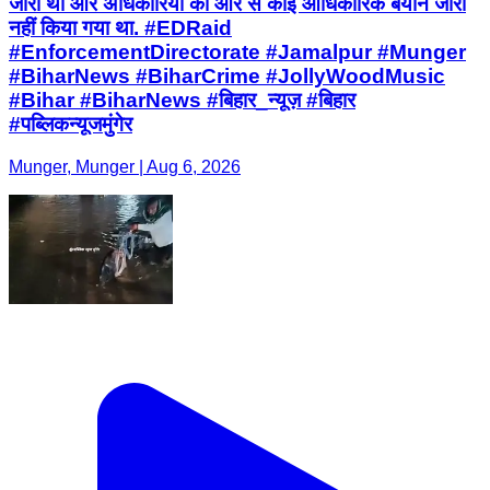
जारी थी और अधिकारियों की ओर से कोई आधिकारिक बयान जारी
नहीं किया गया था. #EDRaid
#EnforcementDirectorate #Jamalpur #Munger
#BiharNews #BiharCrime #JollyWoodMusic
#Bihar #BiharNews #बिहार_न्यूज़ #बिहार
#पब्लिकन्यूजमुंगेर
Munger, Munger | Aug 6, 2026