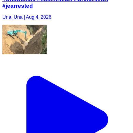
#jearrested
Una, Una | Aug 4, 2026