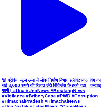
🚨 ब्रेकिंग न्यूज़ ऊना में लोक निर्माण विभाग इलेक्ट्रिकल विंग का
जेई 8,000 रुपये की रिश्वत लेते विजिलेंस के हत्थे चढ़ा। करवाई
जारी। #Una #UnaNews #BreakingNews
#Vigilance #BriberyCase #PWD #Corruption
#HimachalPradesh #HimachalNews
#UnaDastak #LatestNews #CrimeNews