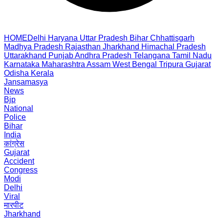
HOME
Delhi
Haryana
Uttar Pradesh
Bihar
Chhattisgarh
Madhya Pradesh
Rajasthan
Jharkhand
Himachal Pradesh
Uttarakhand
Punjab
Andhra Pradesh
Telangana
Tamil Nadu
Karnataka
Maharashtra
Assam
West Bengal
Tripura
Gujarat
Odisha
Kerala
Jansamasya
News
Bjp
National
Police
Bihar
India
कांग्रेस
Gujarat
Accident
Congress
Modi
Delhi
Viral
मारपीट
Jharkhand