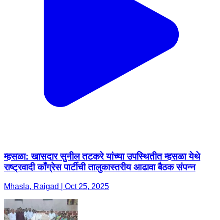
म्हसळा: खासदार सुनील तटकरे यांच्या उपस्थितीत म्हसळा येथे
राष्ट्रवादी काँग्रेस पार्टीची तालुकास्तरीय आढावा बैठक संपन्न
Mhasla, Raigad | Oct 25, 2025