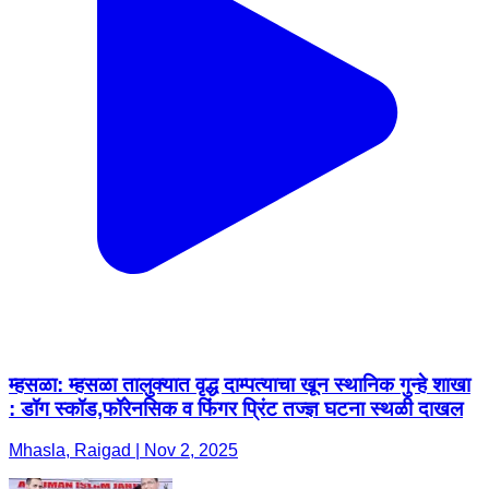
म्हसळा: म्हसळा तालुक्यात वृद्ध दाम्पत्याचा खून स्थानिक गुन्हे शाखा
: डॉग स्कॉड,फॉरेनसिक व फिंगर प्रिंट तज्ज्ञ घटना स्थळी दाखल
Mhasla, Raigad | Nov 2, 2025