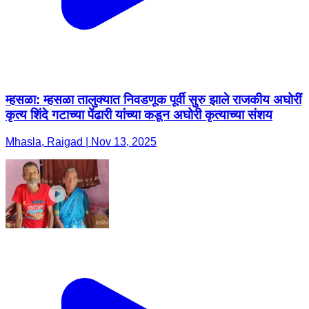
म्हसळा: म्हसळा तालुक्यात निवडणूक पूर्वी सुरु झाले राजकीय अघोरीं
कृत्य शिंदे गटाच्या पेंढारी यांच्या कडून अघोरी कृत्याच्या संशय
Mhasla, Raigad | Nov 13, 2025