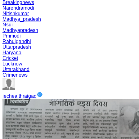
Breakingnews
Narendramodi
Nitishkumar
Madhya_pradesh
Nsui
Madhyapradesh
Pmmodi
Rahulgandhi
Uttarpradesh
Haryana
Cricket
Lucknow
Uttarakhand
Crimenews
iechealthraigad