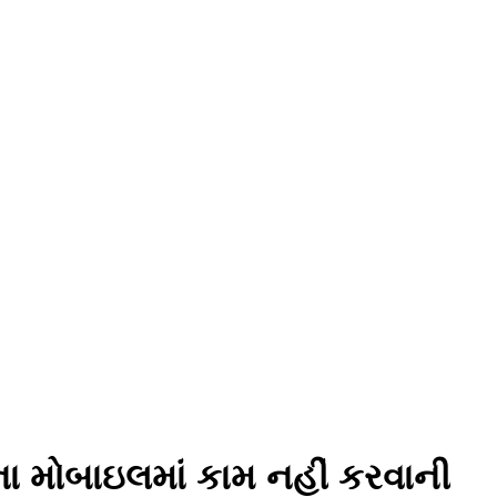
ા મોબાઇલમાં કામ નહીં કરવાની