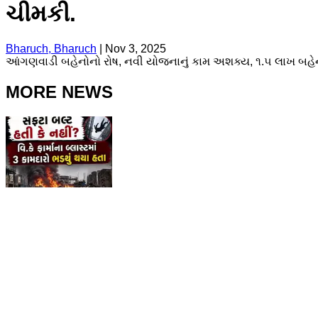
ચીમકી.
Bharuch, Bharuch
|
Nov 3, 2025
આંગણવાડી બહેનોનો રોષ, નવી યોજનાનું કામ અશક્ય, ૧.૫ લાખ બહેનોની
MORE NEWS