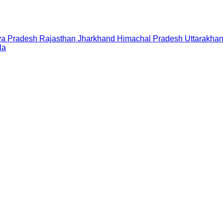
a Pradesh
Rajasthan
Jharkhand
Himachal Pradesh
Uttarakha
la