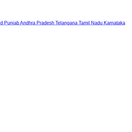
nd
Punjab
Andhra Pradesh
Telangana
Tamil Nadu
Karnataka