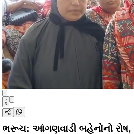
6
ભરૂચ: આંગણવાડી બહેનોનો રોષ, 