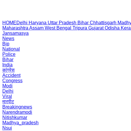
HOME
Delhi
Haryana
Uttar Pradesh
Bihar
Chhattisgarh
Madhy
Maharashtra
Assam
West Bengal
Tripura
Gujarat
Odisha
Kera
Jansamasya
News
Bjp
National
Police
Bihar
India
कांग्रेस
Accident
Congress
Modi
Delhi
Viral
मारपीट
Breakingnews
Narendramodi
Nitishkumar
Madhya_pradesh
Nsui