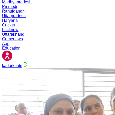
Madhyapradesh
Pmmodi
Rahulgandhi
Uttarpradesh
Haryana
Cricket
Lucknow
Uttarakhand
Crimenews
Aap
Education
kadarkhatri