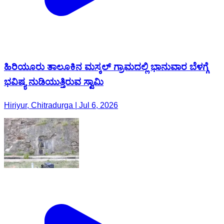
ಹಿರಿಯೂರು ತಾಲೂಕಿನ‌ ಮಸ್ಕಲ್ ಗ್ರಾಮದಲ್ಲಿ ಭಾನುವಾರ ಬೆಳಗ್ಗೆ
ಭವಿಷ್ಯ ನುಡಿಯುತ್ತಿರುವ ಸ್ವಾಮಿ
Hiriyur, Chitradurga | Jul 6, 2026