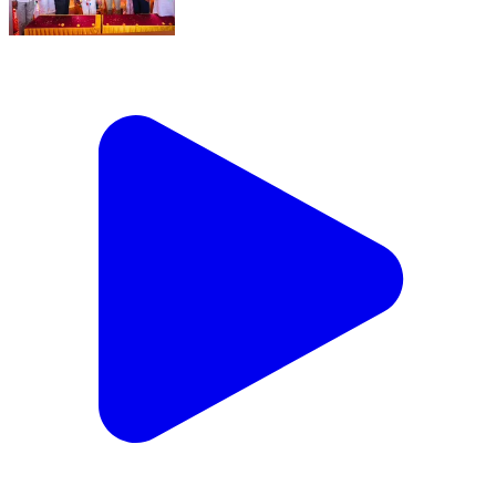
ಹಿರಿಯೂರು: ನಗರದ ಸೇವಲಾಲ್ ಸಮುದಾಯ ಭವನದಲ್ಲಿ ಸಂತ
ಸೇವಾಲಾಲ್ ಮಹಾರಾಜರವರ 287ನೇ ಜಯಂತೋತ್ಸವ
ಕಾರ್ಯಕ್ರಮದಲ್ಲಿ ಭಾಗಿಯಾದ ಸಚಿವ ಸುಧಾಕರ್