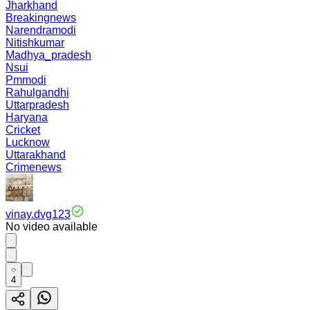
Jharkhand
Breakingnews
Narendramodi
Nitishkumar
Madhya_pradesh
Nsui
Pmmodi
Rahulgandhi
Uttarpradesh
Haryana
Cricket
Lucknow
Uttarakhand
Crimenews
vinay.dvg123
No video available
4