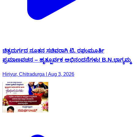
ಚಿತ್ರದುರ್ಗದ ನೂತನ ಸಚಿವರಾಗಿ ಟಿ. ರಘುಮೂರ್ತಿ
ಪ್ರಮಾಣವಚನ – ಹೃತ್ಪೂರ್ವಕ ಅಭಿನಂದನೆಗಳು! B.N.ಭಾಗ್ಯಮ್ಮ
Hiriyur, Chitradurga | Aug 3, 2026