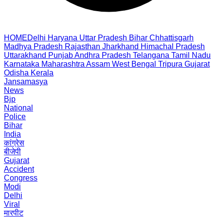
HOME
Delhi
Haryana
Uttar Pradesh
Bihar
Chhattisgarh
Madhya Pradesh
Rajasthan
Jharkhand
Himachal Pradesh
Uttarakhand
Punjab
Andhra Pradesh
Telangana
Tamil Nadu
Karnataka
Maharashtra
Assam
West Bengal
Tripura
Gujarat
Odisha
Kerala
Jansamasya
News
Bjp
National
Police
Bihar
India
कांग्रेस
बीजेपी
Gujarat
Accident
Congress
Modi
Delhi
Viral
मारपीट