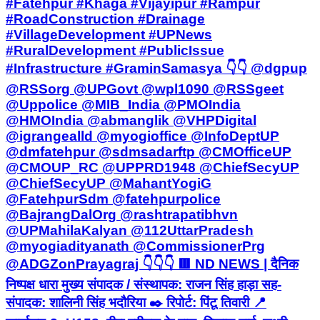
#Fatehpur #Khaga #Vijayipur #Rampur
#RoadConstruction #Drainage
#VillageDevelopment #UPNews
#RuralDevelopment #PublicIssue
#Infrastructure #GraminSamasya 👇👇 @dgpup
@RSSorg @UPGovt @wpl1090 @RSSgeet
@Uppolice @MIB_India @PMOIndia
@HMOIndia @abmanglik @VHPDigital
@igrangealld @myogioffice @InfoDeptUP
@dmfatehpur @sdmsadarftp @CMOfficeUP
@CMOUP_RC @UPPRD1948 @ChiefSecyUP
@ChiefSecyUP @MahantYogiG
@FatehpurSdm @fatehpurpolice
@BajrangDalOrg @rashtrapatibhvn
@UPMahilaKalyan @112UttarPradesh
@myogiadityanath @CommissionerPrg
@ADGZonPrayagraj 👇👇👇 🟥 ND NEWS | दैनिक
निष्पक्ष धारा मुख्य संपादक / संस्थापक: राजन सिंह हाड़ा सह-
संपादक: शालिनी सिंह भदौरिया ✒️ रिपोर्ट: पिंटू तिवारी 📍