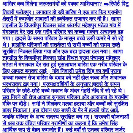
आखिर कब मिलेगा जरूरतमंदों को पक्का आशियाना? ✒️रिपोर्ट पिंटू
तिवारी फतेहपुर। लगातार हो रही बारिश ने एक बार फिर ग्रामीण
क्षेत्रों में कमजोर आवासों की हकीकत उजागर कर दी है। खागा
तहसील के विजयीपुर विकास खंड अंतर्गत महेशपुर मठेठा गांव में
मंगलवार देर रात एक गरीब परिवार का कच्चा मकान अचानक ढह
गया। हादसे के समय परिवार के मासूम बच्चे उसी कमरे में सो रहे
थे। हालांकि परिजनों की सतर्कता से सभी बच्चों को समय रहते
सुरक्षित निकाल लिया गया और एक बड़ा हादसा टल गया। खागा
तहसील के विजयीपुर विकास खंड स्थित ग्राम पंचायत महेशपुर
मठेठा में मंगलवार देर रात हुई मूसलाधार बारिश एक गरीब परिवार के
लिए आफत बनकर आई। गांव निवासी उमेश सिंह का वर्षों पुराना
कच्चा मकान तेज बारिश के दबाव को नहीं झेल सका और अचानक
भरभराकर ढह गया। प्रत्यक्षदर्शियों के अनुसार हादसे के समय
परिवार के छोटे-छोटे बच्चे मकान के अंदर गहरी नींद में सो रहे थे।
छत गिरने की तेज आवाज सुनकर परिजन और आसपास के ग्रामीण
मौके पर दौड़े। सभी ने मिलकर मलबा हटाया और बच्चों को सुरक्षित
बाहर निकाला। इस दौरान एक बच्ची के पैर में हल्की चोट आई,
जबकि परिवार के अन्य सदस्य सुरक्षित बच गए। सरकारी योजनाओं
से अब तक वंचित परिवार ग्रामीणों का कहना है कि उमेश सिंह
आर्थिक रूप से बेहद कमजोर हैं। कई वर्षों से उनका परिवार जर्जर