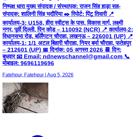
निष्पक्ष धारा मुख्य संपादक / संस्थापक: राजन सिंह हाड़ा सह-
संपादक: शालिनी सिंह भदौरिया ✒️ रिपोर्ट: पिंटू तिवारी 📍
कार्यालय-3: U158, हीरा स्वीट्स के पास, विकास मार्ग, लक्ष्मी
नगर, पूर्वी दिल्ली, पिन कोड – 110092 (NCR) 📍 कार्यालय-2:
विधानसभा रोड, बर्लिंगटन चौराहा, लखनऊ – 226001 (UP) 📍
कार्यालय-1: 1/1 अटल बिहारी चौराहा, नियर बर्मा चौराहा, फतेहपुर
– 212601 (UP) 📅 दिनांक: 05 अगस्त 2026 📆 दिन:
बुधवार 📧 Email: ndnewschannel@gmail.com 📞
मोबाइल: 9696119696
Fatehpur, Fatehpur | Aug 5, 2026