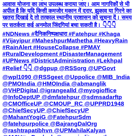
आवास योजना का लाभ उपलब्ध कराया जाए। आम नागरिकों से भी
अपील है कि यदि किसी कमजोर मकान में दरार, झुकाव या गिरने का
खतरा दिखाई दे तो तत्काल स्थानीय प्रशासन को सूचना दें। समय
पर सतर्कता कई अनमोल जिंदगियां बचा सकती है। 👇👇👇
#NDNews #दैनिकनिष्पक्षधारा #Fatehpur #Khaga
#Vijayipur #MaheshpurMathetha #HeavyRain
#RainAlert #HouseCollapse #PMAY
#RuralDevelopment #DisasterManagement
#UPNews #DistrictAdministration #Lekhpal
#Relief 👇👇 @dgpup @RSSorg @UPGovt
@wpl1090 @RSSgeet @Uppolice @MIB_India
@PMOIndia @HMOIndia @abmanglik
@VHPDigital @igrangealld @myogioffice
@InfoDeptUP @dmfatehpur @sdmsadarftp
@CMOfficeUP @CMOUP_RC @UPPRD1948
@ChiefSecyUP @ChiefSecyUP
@MahantYogiG @FatehpurSdm
@fatehpurpolice @BajrangDalOrg
@rashtrapatibhvn @UPMahilaKalyan