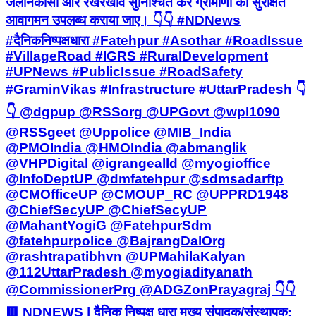
जलनिकासी और रखरखाव सुनिश्चित कर ग्रामीणों को सुरक्षित
आवागमन उपलब्ध कराया जाए। 👇👇 #NDNews
#दैनिकनिष्पक्षधारा #Fatehpur #Asothar #RoadIssue
#VillageRoad #IGRS #RuralDevelopment
#UPNews #PublicIssue #RoadSafety
#GraminVikas #Infrastructure #UttarPradesh 👇
👇 @dgpup @RSSorg @UPGovt @wpl1090
@RSSgeet @Uppolice @MIB_India
@PMOIndia @HMOIndia @abmanglik
@VHPDigital @igrangealld @myogioffice
@InfoDeptUP @dmfatehpur @sdmsadarftp
@CMOfficeUP @CMOUP_RC @UPPRD1948
@ChiefSecyUP @ChiefSecyUP
@MahantYogiG @FatehpurSdm
@fatehpurpolice @BajrangDalOrg
@rashtrapatibhvn @UPMahilaKalyan
@112UttarPradesh @myogiadityanath
@CommissionerPrg @ADGZonPrayagraj 👇👇
🟥 NDNEWS | दैनिक निष्पक्ष धारा मुख्य संपादक/संस्थापक: