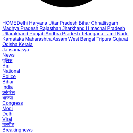
HOME
Delhi
Haryana
Uttar Pradesh
Bihar
Chhattisgarh
Madhya Pradesh
Rajasthan
Jharkhand
Himachal Pradesh
Uttarakhand
Punjab
Andhra Pradesh
Telangana
Tamil Nadu
Karnataka
Maharashtra
Assam
West Bengal
Tripura
Gujarat
Odisha
Kerala
Jansamasya
News
पुलिस
Bjp
National
Police
Bihar
India
कांग्रेस
भाजपा
Congress
Modi
Delhi
Viral
मारपीट
Breakingnews