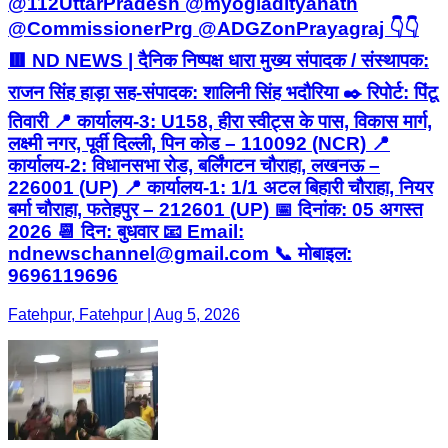
@112UttarPradesh @myogiadityanath
@CommissionerPrg @ADGZonPrayagraj 👇👇
🟥 ND NEWS | दैनिक निष्पक्ष धारा मुख्य संपादक / संस्थापक:
राजन सिंह हाड़ा सह-संपादक: शालिनी सिंह भदौरिया ✒️ रिपोर्ट: पिंटू
तिवारी 📍 कार्यालय-3: U158, हीरा स्वीट्स के पास, विकास मार्ग,
लक्ष्मी नगर, पूर्वी दिल्ली, पिन कोड – 110092 (NCR) 📍
कार्यालय-2: विधानसभा रोड, बर्लिंगटन चौराहा, लखनऊ –
226001 (UP) 📍 कार्यालय-1: 1/1 अटल बिहारी चौराहा, नियर
बर्मा चौराहा, फतेहपुर – 212601 (UP) 📅 दिनांक: 05 अगस्त
2026 📆 दिन: बुधवार 📧 Email:
ndnewschannel@gmail.com 📞 मोबाइल:
9696119696
Fatehpur, Fatehpur | Aug 5, 2026