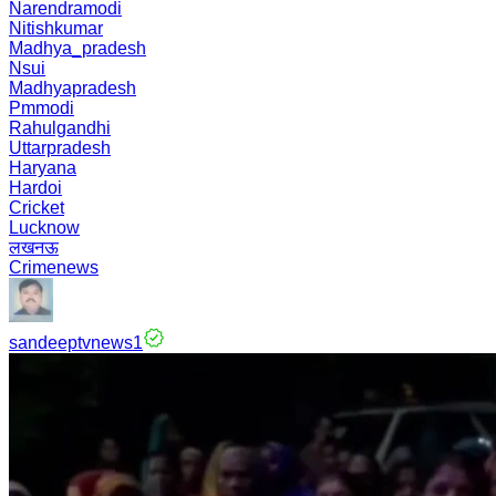
Narendramodi
Nitishkumar
Madhya_pradesh
Nsui
Madhyapradesh
Pmmodi
Rahulgandhi
Uttarpradesh
Haryana
Hardoi
Cricket
Lucknow
लखनऊ
Crimenews
sandeeptvnews1