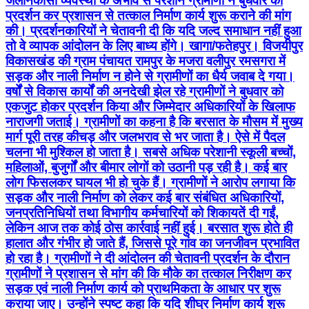
जलनिकासी व्यवस्था के अभाव से परेशान ग्रामीणों ने बुधवार को
प्रदर्शन कर प्रशासन से तत्काल निर्माण कार्य शुरू कराने की मांग
की। प्रदर्शनकारियों ने चेतावनी दी कि यदि जल्द समाधान नहीं हुआ
तो वे व्यापक आंदोलन के लिए बाध्य होंगे। खागा/फतेहपुर। विजयीपुर
विकासखंड की ग्राम पंचायत रामपुर के मजरा वलीपुर रमसगरा में
सड़क और नाली निर्माण न होने से ग्रामीणों का धैर्य जवाब दे गया।
वर्षों से विकास कार्यों की अनदेखी झेल रहे ग्रामीणों ने बुधवार को
एकजुट होकर प्रदर्शन किया और जिम्मेदार अधिकारियों के खिलाफ
नाराजगी जताई। ग्रामीणों का कहना है कि बरसात के मौसम में मुख्य
मार्ग पूरी तरह कीचड़ और जलभराव से भर जाता है। ऐसे में पैदल
चलना भी मुश्किल हो जाता है। सबसे अधिक परेशानी स्कूली बच्चों,
महिलाओं, बुजुर्गों और बीमार लोगों को उठानी पड़ रही है। कई बार
लोग फिसलकर घायल भी हो चुके हैं। ग्रामीणों ने आरोप लगाया कि
सड़क और नाली निर्माण को लेकर कई बार संबंधित अधिकारियों,
जनप्रतिनिधियों तथा विभागीय कर्मचारियों को शिकायतें दी गईं,
लेकिन आज तक कोई ठोस कार्रवाई नहीं हुई। बरसात शुरू होते ही
हालात और गंभीर हो जाते हैं, जिससे पूरे गांव का जनजीवन प्रभावित
हो रहा है। ग्रामीणों ने दी आंदोलन की चेतावनी प्रदर्शन के दौरान
ग्रामीणों ने प्रशासन से मांग की कि मौके का तत्काल निरीक्षण कर
सड़क एवं नाली निर्माण कार्य को प्राथमिकता के आधार पर शुरू
कराया जाए। उन्होंने स्पष्ट कहा कि यदि शीघ्र निर्माण कार्य शुरू