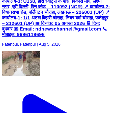
कार्यालय-3: U158, हीरा स्वीट्स के पास, विकास मार्ग, लक्ष्मी
नगर, पूर्वी दिल्ली, पिन कोड – 110092 (NCR) 📍 कार्यालय-2:
विधानसभा रोड, बर्लिंगटन चौराहा, लखनऊ – 226001 (UP) 📍
कार्यालय-1: 1/1 अटल बिहारी चौराहा, नियर बर्मा चौराहा, फतेहपुर
– 212601 (UP) 📅 दिनांक: 05 अगस्त 2026 📆 दिन:
बुधवार 📧 Email: ndnewschannel@gmail.com 📞
मोबाइल: 9696119696
Fatehpur, Fatehpur | Aug 5, 2026