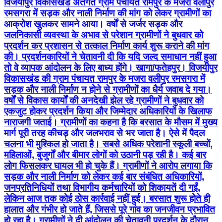
विजयीपुर विकासखंड अंतर्गत ग्राम पंचायत रामपुर के मजरा वलीपुर
रमसगरा में सड़क और नाली निर्माण की मांग को लेकर ग्रामीणों का
आक्रोश खुलकर सामने आया। वर्षों से जर्जर सड़क और
जलनिकासी व्यवस्था के अभाव से परेशान ग्रामीणों ने बुधवार को
प्रदर्शन कर प्रशासन से तत्काल निर्माण कार्य शुरू कराने की मांग
की। प्रदर्शनकारियों ने चेतावनी दी कि यदि जल्द समाधान नहीं हुआ
तो वे व्यापक आंदोलन के लिए बाध्य होंगे। खागा/फतेहपुर। विजयीपुर
विकासखंड की ग्राम पंचायत रामपुर के मजरा वलीपुर रमसगरा में
सड़क और नाली निर्माण न होने से ग्रामीणों का धैर्य जवाब दे गया।
वर्षों से विकास कार्यों की अनदेखी झेल रहे ग्रामीणों ने बुधवार को
एकजुट होकर प्रदर्शन किया और जिम्मेदार अधिकारियों के खिलाफ
नाराजगी जताई। ग्रामीणों का कहना है कि बरसात के मौसम में मुख्य
मार्ग पूरी तरह कीचड़ और जलभराव से भर जाता है। ऐसे में पैदल
चलना भी मुश्किल हो जाता है। सबसे अधिक परेशानी स्कूली बच्चों,
महिलाओं, बुजुर्गों और बीमार लोगों को उठानी पड़ रही है। कई बार
लोग फिसलकर घायल भी हो चुके हैं। ग्रामीणों ने आरोप लगाया कि
सड़क और नाली निर्माण को लेकर कई बार संबंधित अधिकारियों,
जनप्रतिनिधियों तथा विभागीय कर्मचारियों को शिकायतें दी गईं,
लेकिन आज तक कोई ठोस कार्रवाई नहीं हुई। बरसात शुरू होते ही
हालात और गंभीर हो जाते हैं, जिससे पूरे गांव का जनजीवन प्रभावित
हो रहा है। ग्रामीणों ने दी आंदोलन की चेतावनी प्रदर्शन के दौरान