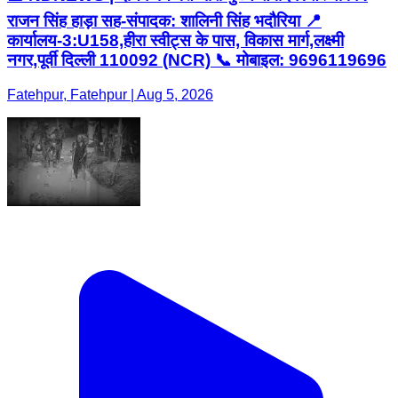
राजन सिंह हाड़ा सह-संपादक: शालिनी सिंह भदौरिया 📍
कार्यालय-3:U158,हीरा स्वीट्स के पास, विकास मार्ग,लक्ष्मी
नगर,पूर्वी दिल्ली 110092 (NCR) 📞 मोबाइल: 9696119696
Fatehpur, Fatehpur | Aug 5, 2026