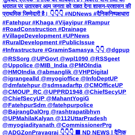
धरातल पर उतारकर आम जनता को राहत देना शासन-प्रशासन की
प्राथमिक जिम्मेदारी है। 👇👇👇 #NDNews #दैनिकनिष्पक्षधारा
#Fatehpur #Khaga #Vijayipur #Rampur
#RoadConstruction #Drainage
#VillageDevelopment #UPNews
#RuralDevelopment #PublicIssue
#Infrastructure #GraminSamasya 👇👇 @dgpup
@RSSorg @UPGovt @wpl1090 @RSSgeet
@Uppolice @MIB_India @PMOIndia
@HMOIndia @abmanglik @VHPDigital
@igrangealld @myogioffice @InfoDeptUP
@dmfatehpur @sdmsadarftp @CMOfficeUP
@CMOUP_RC @UPPRD1948 @ChiefSecyUP
@ChiefSecyUP @MahantYogiG
@FatehpurSdm @fatehpurpolice
@BajrangDalOrg @rashtrapatibhvn
@UPMahilaKalyan @112UttarPradesh
@myogiadityanath @CommissionerPrg
@ADGZonPrayagraj 👇👇👇 🟥 ND NEWS | दैनिक