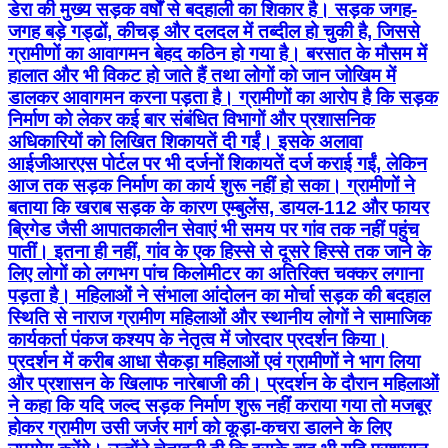
डेरा की मुख्य सड़क वर्षों से बदहाली का शिकार है। सड़क जगह-
जगह बड़े गड्ढों, कीचड़ और दलदल में तब्दील हो चुकी है, जिससे
ग्रामीणों का आवागमन बेहद कठिन हो गया है। बरसात के मौसम में
हालात और भी विकट हो जाते हैं तथा लोगों को जान जोखिम में
डालकर आवागमन करना पड़ता है। ग्रामीणों का आरोप है कि सड़क
निर्माण को लेकर कई बार संबंधित विभागों और प्रशासनिक
अधिकारियों को लिखित शिकायतें दी गईं। इसके अलावा
आईजीआरएस पोर्टल पर भी दर्जनों शिकायतें दर्ज कराई गईं, लेकिन
आज तक सड़क निर्माण का कार्य शुरू नहीं हो सका। ग्रामीणों ने
बताया कि खराब सड़क के कारण एम्बुलेंस, डायल-112 और फायर
ब्रिगेड जैसी आपातकालीन सेवाएं भी समय पर गांव तक नहीं पहुंच
पातीं। इतना ही नहीं, गांव के एक हिस्से से दूसरे हिस्से तक जाने के
लिए लोगों को लगभग पांच किलोमीटर का अतिरिक्त चक्कर लगाना
पड़ता है। महिलाओं ने संभाला आंदोलन का मोर्चा सड़क की बदहाल
स्थिति से नाराज ग्रामीण महिलाओं और स्थानीय लोगों ने सामाजिक
कार्यकर्ता पंकज कश्यप के नेतृत्व में जोरदार प्रदर्शन किया।
प्रदर्शन में करीब आधा सैकड़ा महिलाओं एवं ग्रामीणों ने भाग लिया
और प्रशासन के खिलाफ नारेबाजी की। प्रदर्शन के दौरान महिलाओं
ने कहा कि यदि जल्द सड़क निर्माण शुरू नहीं कराया गया तो मजबूर
होकर ग्रामीण उसी जर्जर मार्ग को कूड़ा-कचरा डालने के लिए