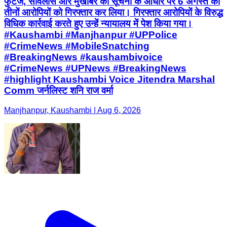
फुटेज, सर्विलांस और मुखबिर की सूचना के आधार पर 6 अगस्त को
तीनों आरोपियों को गिरफ्तार कर लिया। गिरफ्तार आरोपियों के विरुद्ध
विधिक कार्रवाई करते हुए उन्हें न्यायालय में पेश किया गया।
#Kaushambi #Manjhanpur #UPPolice
#CrimeNews #MobileSnatching
#BreakingNews #kaushambivoice
#CrimeNews #UPNews #BreakingNews
#highlight Kaushambi Voice Jitendra Marshal
Comm जर्नलिस्ट शनि राज वर्मा
Manjhanpur, Kaushambi | Aug 6, 2026