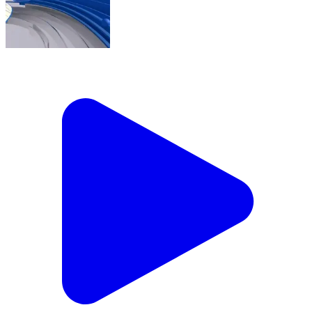
👉कागज़ों में विकास, ज़मीन पर बदहाली? कौशाम्बी