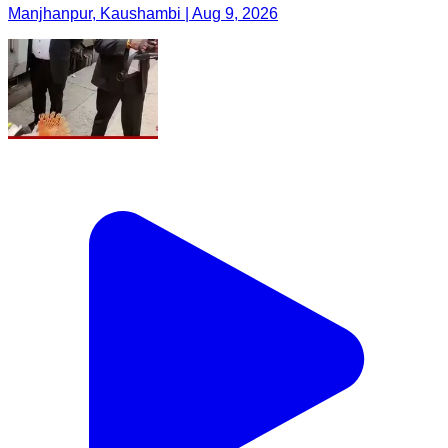
Manjhanpur, Kaushambi | Aug 9, 2026