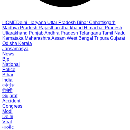
HOME
Delhi
Haryana
Uttar Pradesh
Bihar
Chhattisgarh
Madhya Pradesh
Rajasthan
Jharkhand
Himachal Pradesh
Uttarakhand
Punjab
Andhra Pradesh
Telangana
Tamil Nadu
Karnataka
Maharashtra
Assam
West Bengal
Tripura
Gujarat
Odisha
Kerala
Jansamasya
News
Bjp
National
Police
Bihar
India
कांग्रेस
बीजेपी
Gujarat
Accident
Congress
Modi
Delhi
Viral
मारपीट