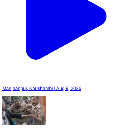
Manjhanpur, Kaushambi | Aug 9, 2026