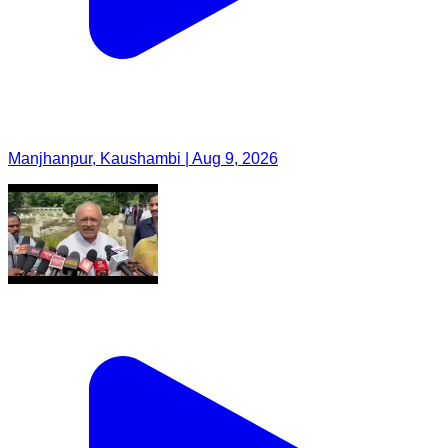
Manjhanpur, Kaushambi | Aug 9, 2026