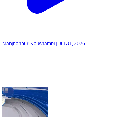
Manjhanpur, Kaushambi | Jul 31, 2026