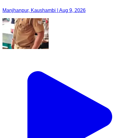
Manjhanpur, Kaushambi | Aug 9, 2026