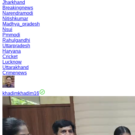
Jharkhand
Breakingnews
Narendramodi
Nitishkumar
Madhya_pradesh
Nsui
Pmmodi
Rahulgandhi
Uttarpradesh
Haryana
Cricket
Lucknow
Uttarakhand
Crimenews
khadimkhadim16