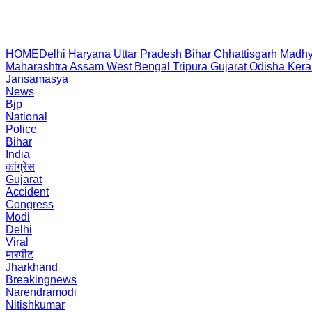
HOME
Delhi
Haryana
Uttar Pradesh
Bihar
Chhattisgarh
Madhy
Maharashtra
Assam
West Bengal
Tripura
Gujarat
Odisha
Kera
Jansamasya
News
Bjp
National
Police
Bihar
India
कांग्रेस
Gujarat
Accident
Congress
Modi
Delhi
Viral
मारपीट
Jharkhand
Breakingnews
Narendramodi
Nitishkumar