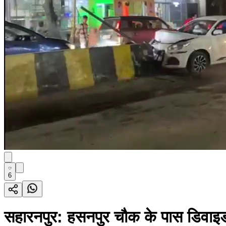
6
सहारनपुर: हसनपुर चौक के पास डिवाइड