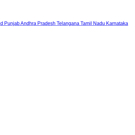
nd
Punjab
Andhra Pradesh
Telangana
Tamil Nadu
Karnataka