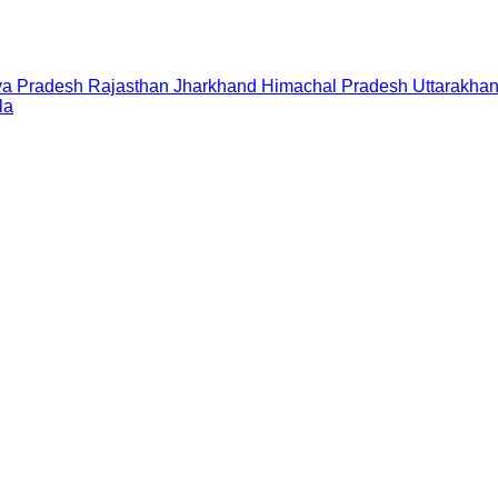
a Pradesh
Rajasthan
Jharkhand
Himachal Pradesh
Uttarakha
la