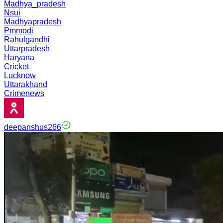
Madhya_pradesh
Nsui
Madhyapradesh
Pmmodi
Rahulgandhi
Uttarpradesh
Haryana
Cricket
Lucknow
Uttarakhand
Crimenews
deepanshus266