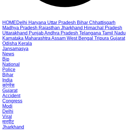
HOME
Delhi
Haryana
Uttar Pradesh
Bihar
Chhattisgarh
Madhya Pradesh
Rajasthan
Jharkhand
Himachal Pradesh
Uttarakhand
Punjab
Andhra Pradesh
Telangana
Tamil Nadu
Karnataka
Maharashtra
Assam
West Bengal
Tripura
Gujarat
Odisha
Kerala
Jansamasya
News
Bjp
National
Police
Bihar
India
कांग्रेस
Gujarat
Accident
Congress
Modi
Delhi
Viral
मारपीट
Jharkhand