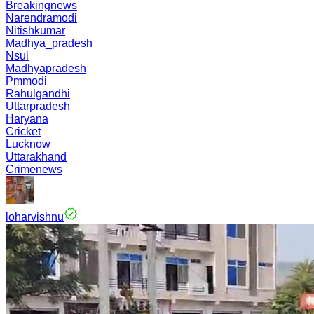
Breakingnews
Narendramodi
Nitishkumar
Madhya_pradesh
Nsui
Madhyapradesh
Pmmodi
Rahulgandhi
Uttarpradesh
Haryana
Cricket
Lucknow
Uttarakhand
Crimenews
loharvishnu