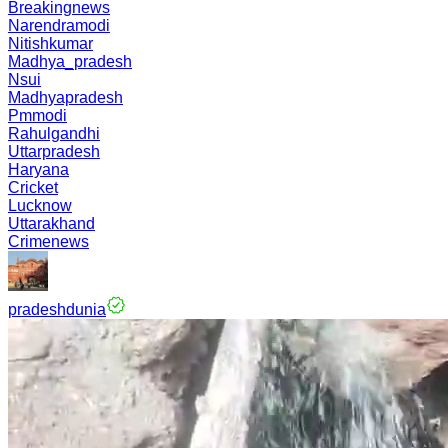
Breakingnews
Narendramodi
Nitishkumar
Madhya_pradesh
Nsui
Madhyapradesh
Pmmodi
Rahulgandhi
Uttarpradesh
Haryana
Cricket
Lucknow
Uttarakhand
Crimenews
pradeshdunia