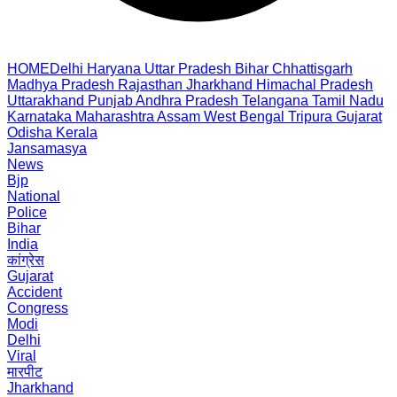
HOME
Delhi
Haryana
Uttar Pradesh
Bihar
Chhattisgarh
Madhya Pradesh
Rajasthan
Jharkhand
Himachal Pradesh
Uttarakhand
Punjab
Andhra Pradesh
Telangana
Tamil Nadu
Karnataka
Maharashtra
Assam
West Bengal
Tripura
Gujarat
Odisha
Kerala
Jansamasya
News
Bjp
National
Police
Bihar
India
कांग्रेस
Gujarat
Accident
Congress
Modi
Delhi
Viral
मारपीट
Jharkhand