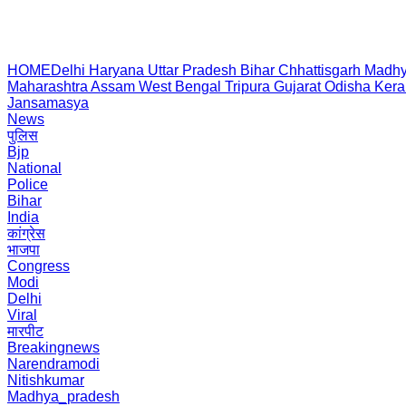
HOME
Delhi
Haryana
Uttar Pradesh
Bihar
Chhattisgarh
Madhy
Maharashtra
Assam
West Bengal
Tripura
Gujarat
Odisha
Kera
Jansamasya
News
पुलिस
Bjp
National
Police
Bihar
India
कांग्रेस
भाजपा
Congress
Modi
Delhi
Viral
मारपीट
Breakingnews
Narendramodi
Nitishkumar
Madhya_pradesh