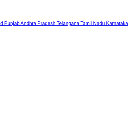
nd
Punjab
Andhra Pradesh
Telangana
Tamil Nadu
Karnataka