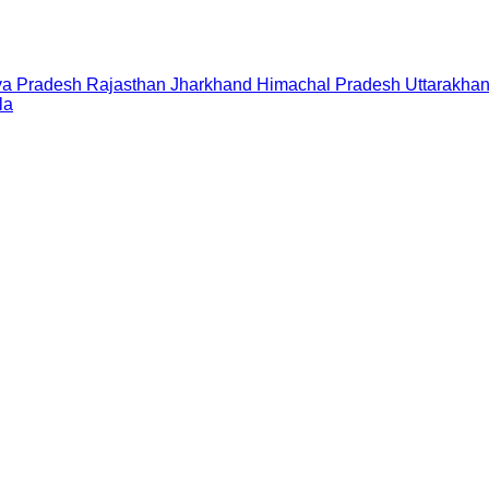
a Pradesh
Rajasthan
Jharkhand
Himachal Pradesh
Uttarakha
la