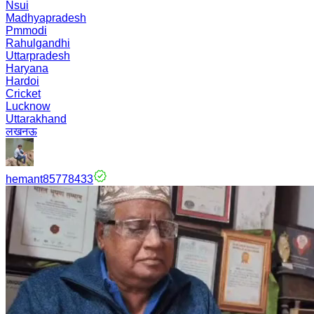
Nsui
Madhyapradesh
Pmmodi
Rahulgandhi
Uttarpradesh
Haryana
Hardoi
Cricket
Lucknow
Uttarakhand
लखनऊ
hemant85778433