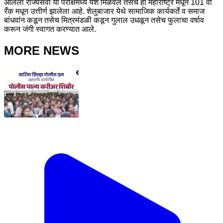
आलेली राज्यसेवा या परीक्षेमध्ये यश मिळवले तसेच हा महाराष्ट्र मधून 101 वा
रँक मधून उत्तीर्ण झालेला आहे. शेलुबाजार येथे सामाजिक कार्यकर्ते व समाज
बांधवांन कडून तसेच मित्रमंडळी कडून गुलाल उधळून तसेच फुलाचा वर्षाव
करून जंगी स्वागत करण्यात आले.
MORE NEWS