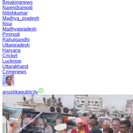
Breakingnews
Narendramodi
Nitishkumar
Madhya_pradesh
Nsui
Madhyapradesh
Pmmodi
Rahulgandhi
Uttarpradesh
Haryana
Cricket
Lucknow
Uttarakhand
Crimenews
anushkapublicity