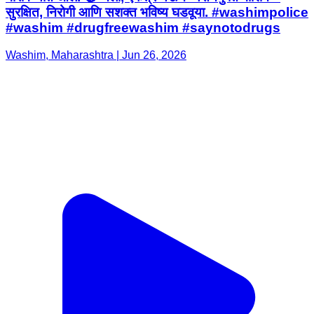
सुरक्षित, निरोगी आणि सशक्त भविष्य घडवूया. #washimpolice
#washim #drugfreewashim #saynotodrugs
Washim, Maharashtra | Jun 26, 2026