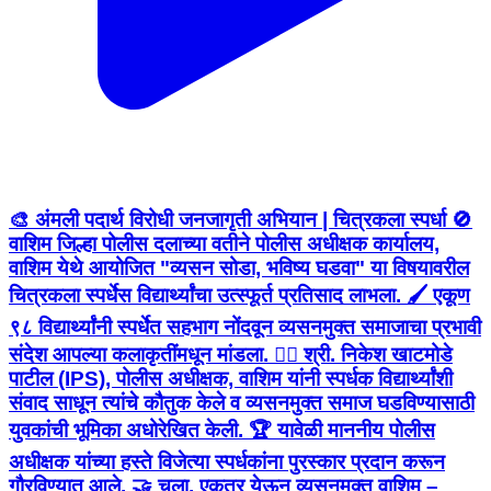
🎨 अंमली पदार्थ विरोधी जनजागृती अभियान | चित्रकला स्पर्धा 🚫
वाशिम जिल्हा पोलीस दलाच्या वतीने पोलीस अधीक्षक कार्यालय,
वाशिम येथे आयोजित "व्यसन सोडा, भविष्य घडवा" या विषयावरील
चित्रकला स्पर्धेस विद्यार्थ्यांचा उत्स्फूर्त प्रतिसाद लाभला. 🖌️ एकूण
९८ विद्यार्थ्यांनी स्पर्धेत सहभाग नोंदवून व्यसनमुक्त समाजाचा प्रभावी
संदेश आपल्या कलाकृतींमधून मांडला. 👮‍♂️ श्री. निकेश खाटमोडे
पाटील (IPS), पोलीस अधीक्षक, वाशिम यांनी स्पर्धक विद्यार्थ्यांशी
संवाद साधून त्यांचे कौतुक केले व व्यसनमुक्त समाज घडविण्यासाठी
युवकांची भूमिका अधोरेखित केली. 🏆 यावेळी माननीय पोलीस
अधीक्षक यांच्या हस्ते विजेत्या स्पर्धकांना पुरस्कार प्रदान करून
गौरविण्यात आले. 🤝 चला, एकत्र येऊन व्यसनमुक्त वाशिम –