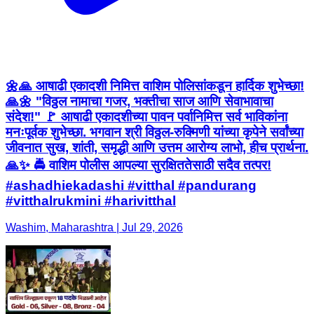
🌼🙏 आषाढी एकादशी निमित्त वाशिम पोलिसांकडून हार्दिक शुभेच्छा!
🙏🌼 "विठ्ठल नामाचा गजर, भक्तीचा साज आणि सेवाभावाचा
संदेश!" 🚩 आषाढी एकादशीच्या पावन पर्वानिमित्त सर्व भाविकांना
मनःपूर्वक शुभेच्छा. भगवान श्री विठ्ठल-रुक्मिणी यांच्या कृपेने सर्वांच्या
जीवनात सुख, शांती, समृद्धी आणि उत्तम आरोग्य लाभो, हीच प्रार्थना.
🙏✨ 🚔 वाशिम पोलीस आपल्या सुरक्षिततेसाठी सदैव तत्पर!
#ashadhiekadashi #vitthal #pandurang
#vitthalrukmini #harivitthal
Washim, Maharashtra | Jul 29, 2026