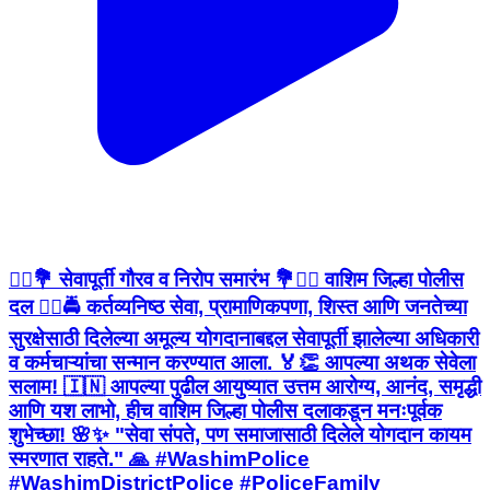
👮‍♂️💐 सेवापूर्ती गौरव व निरोप समारंभ 💐👮‍♀️ वाशिम जिल्हा पोलीस
दल 👮‍♂️🚔 कर्तव्यनिष्ठ सेवा, प्रामाणिकपणा, शिस्त आणि जनतेच्या
सुरक्षेसाठी दिलेल्या अमूल्य योगदानाबद्दल सेवापूर्ती झालेल्या अधिकारी
व कर्मचाऱ्यांचा सन्मान करण्यात आला. 🏅👏 आपल्या अथक सेवेला
सलाम! 🇮🇳 आपल्या पुढील आयुष्यात उत्तम आरोग्य, आनंद, समृद्धी
आणि यश लाभो, हीच वाशिम जिल्हा पोलीस दलाकडून मनःपूर्वक
शुभेच्छा! 🌸✨ "सेवा संपते, पण समाजासाठी दिलेले योगदान कायम
स्मरणात राहते." 🙏 #WashimPolice
#WashimDistrictPolice #PoliceFamily