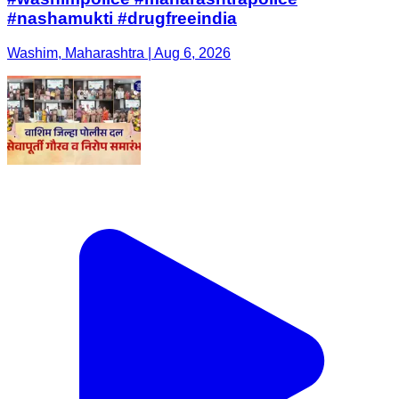
#nashamukti #drugfreeindia
Washim, Maharashtra | Aug 6, 2026