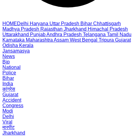
HOME
Delhi
Haryana
Uttar Pradesh
Bihar
Chhattisgarh
Madhya Pradesh
Rajasthan
Jharkhand
Himachal Pradesh
Uttarakhand
Punjab
Andhra Pradesh
Telangana
Tamil Nadu
Karnataka
Maharashtra
Assam
West Bengal
Tripura
Gujarat
Odisha
Kerala
Jansamasya
News
Bjp
National
Police
Bihar
India
कांग्रेस
Gujarat
Accident
Congress
Modi
Delhi
Viral
मारपीट
Jharkhand