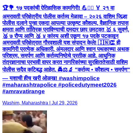
🏆💐 १७ पदकांची ऐतिहासिक कामगिरी! 💪👮‍♂️ 🏅 २१ वा
अमरावती परिक्षेत्रीय पोलीस कर्तव्य मेळावा – २०२६ वाशिम जिल्हा
पोलीस दलाने पुन्हा एकदा आपल्या उत्कृष्ट कौशल्य, वैज्ञानिक तपास
क्षमता आणि तांत्रिक प्राविण्याची दमदार छाप उमटवत 🥇 ६ सुवर्ण,
🥈 ७ रौप्य आणि 🥉 ४ कांस्य अशी एकूण १७ पदके पटकावून
अमरावती परिक्षेत्रात गौरवशाली यश संपादन केले! 🇮🇳👏 ही
कामगिरी प्रत्येक अधिकारी, अंमलदार आणि श्वान पथकाच्या अथक
परिश्रम, समर्पण आणि कर्तव्यनिष्ठेचे प्रतीक आहे. आधुनिक
तंत्रज्ञानाचा प्रभावी वापर करत नागरिकांच्या सुरक्षिततेसाठी वाशिम
पोलीस सदैव कटिबद्ध आहेत. 🚔⚖️🔬 "कर्तव्य • कौशल्य • समर्पण"
— यशाची हीच खरी ओळख! #washimpolice
#maharashtrapolice #policedutymeet2026
#amravatirange
Washim, Maharashtra | Jul 29, 2026