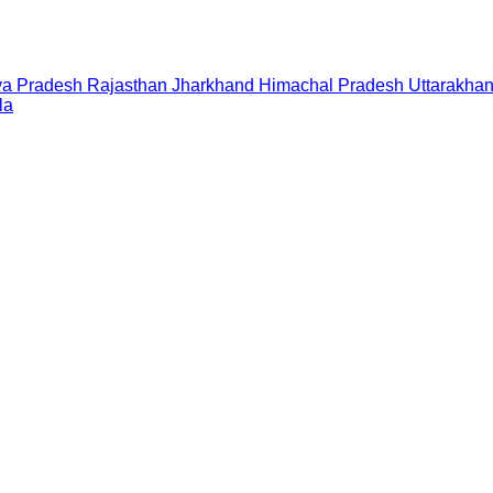
a Pradesh
Rajasthan
Jharkhand
Himachal Pradesh
Uttarakha
la