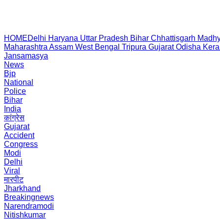
HOME
Delhi
Haryana
Uttar Pradesh
Bihar
Chhattisgarh
Madhy
Maharashtra
Assam
West Bengal
Tripura
Gujarat
Odisha
Kera
Jansamasya
News
Bjp
National
Police
Bihar
India
कांग्रेस
Gujarat
Accident
Congress
Modi
Delhi
Viral
मारपीट
Jharkhand
Breakingnews
Narendramodi
Nitishkumar