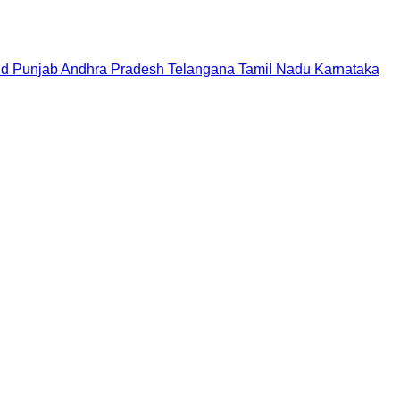
nd
Punjab
Andhra Pradesh
Telangana
Tamil Nadu
Karnataka