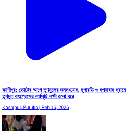
কাশীপুর: ভোটের আগে তৃণমূলের জনসংযোগ, টুপারডি ও গগনাবাদ গ্রামে
তৃণমূল কংগ্রেসের কর্মসূচি লক্ষী রলো ঘরে
Kashipur, Purulia | Feb 16, 2026