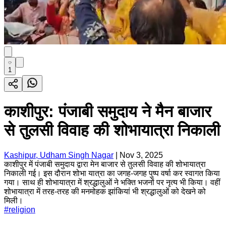
1
काशीपुर: पंजाबी समुदाय ने मैन बाजार
से तुलसी विवाह की शोभायात्रा निकाली
Kashipur, Udham Singh Nagar
|
Nov 3, 2025
काशीपुर में पंजाबी समुदाय द्वारा मेन बाजार से तुलसी विवाह की शोभायात्रा
निकाली गई। इस दौरान शोभा यात्रा का जगह-जगह पुष्प वर्षा कर स्वागत किया
गया। साथ ही शोभायात्रा में श्रद्धालुओं ने भक्ति भजनों पर नृत्य भी किया। वहीं
शोभायात्रा में तरह-तरह की मनमोहक झांकियां भी श्रद्धालुओं को देखने को
मिली।
#
religion