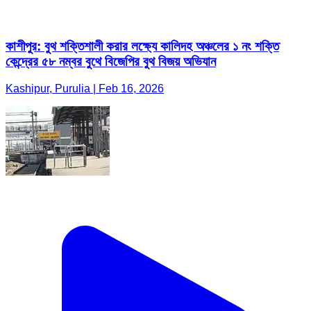
কাশীপুর: বুথ শক্তিশালী করার লক্ষ্যে কালিদহ অঞ্চলের ১ নং শক্তি
কেন্দ্রের ৫৮ নম্বর বুথে বিজেপির বুথ বিজয় অভিযান
Kashipur, Purulia | Feb 16, 2026