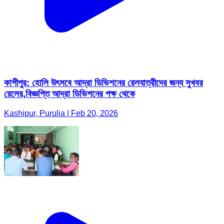
কাশীপুর: হোলি উৎসবে আদ্রা ডিভিশনের রেলযাত্রীদের জন্য সুখবর
রেলের,বিজ্ঞপ্তি আদ্রা ডিভিশনের পক্ষ থেকে
Kashipur, Purulia | Feb 20, 2026