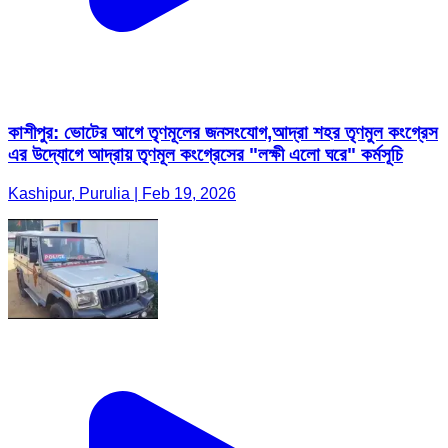
কাশীপুর: ভোটের আগে তৃণমূলের জনসংযোগ,আদ্রা শহর তৃণমুল কংগ্রেস
এর উদ্যোগে আদ্রায় তৃণমূল কংগ্রেসের "লক্ষী এলো ঘরে" কর্মসূচি
Kashipur, Purulia | Feb 19, 2026