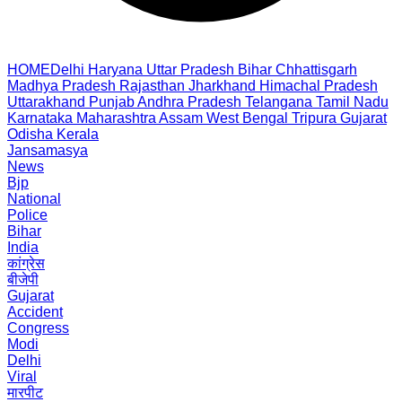
HOME
Delhi
Haryana
Uttar Pradesh
Bihar
Chhattisgarh
Madhya Pradesh
Rajasthan
Jharkhand
Himachal Pradesh
Uttarakhand
Punjab
Andhra Pradesh
Telangana
Tamil Nadu
Karnataka
Maharashtra
Assam
West Bengal
Tripura
Gujarat
Odisha
Kerala
Jansamasya
News
Bjp
National
Police
Bihar
India
कांग्रेस
बीजेपी
Gujarat
Accident
Congress
Modi
Delhi
Viral
मारपीट