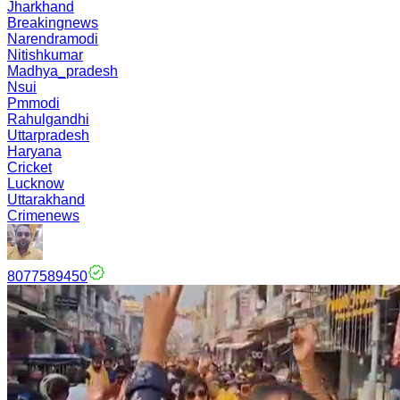
Jharkhand
Breakingnews
Narendramodi
Nitishkumar
Madhya_pradesh
Nsui
Pmmodi
Rahulgandhi
Uttarpradesh
Haryana
Cricket
Lucknow
Uttarakhand
Crimenews
8077589450