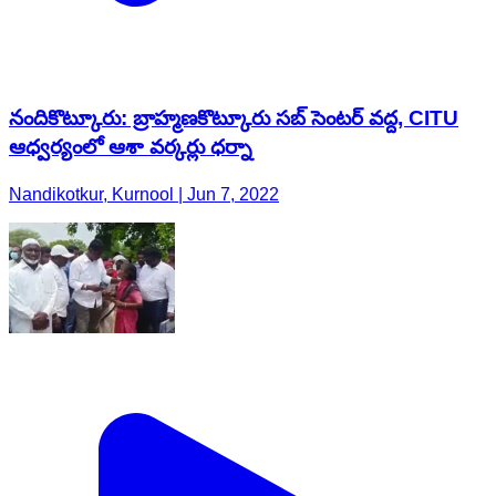
నందికొట్కూరు: బ్రాహ్మణకొట్కూరు సబ్ సెంటర్ వద్ద, CITU
ఆధ్వర్యంలో ఆశా వర్కర్లు ధర్నా
Nandikotkur, Kurnool | Jun 7, 2022