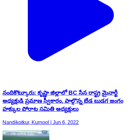
నందికొట్కూరు: కృష్ణా జిల్లాలో BC సేన రాష్ట్ర మైనార్టీ
అధ్యక్షుడి ప్రమాణ స్వీకారం. పాల్గొన్న బేడ బుడగ జంగం
హక్కుల పోరాట సమితి అధ్యక్షులు
Nandikotkur, Kurnool | Jun 6, 2022