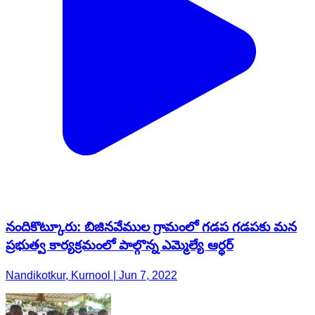
నందికొట్కూరు: బిజినవేముల గ్రామంలో గడప గడపకు మన
ప్రభుత్వ కార్యక్రమంలో పాల్గొన్న ఎమ్మెల్యే ఆర్థర్
Nandikotkur, Kurnool | Jun 7, 2022