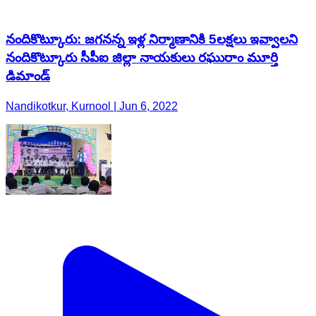
నందికొట్కూరు: జగనన్న ఇళ్ల నిర్మాణానికి 5లక్షలు ఇవ్వాలని
నందికొట్కూరు సీపీఐ జిల్లా నాయకులు రఘురాం మూర్తి
డిమాండ్
Nandikotkur, Kurnool | Jun 6, 2022