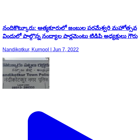
నందికొట్కూరు: ఆత్మకూరులో జంబుల పరమేశ్వరి మహోత్సవ
విందులో పాల్గొన్న నంద్యాల పార్లమెంటు టిడిపి అధ్యక్షులు గౌరు
Nandikotkur, Kurnool | Jun 7, 2022