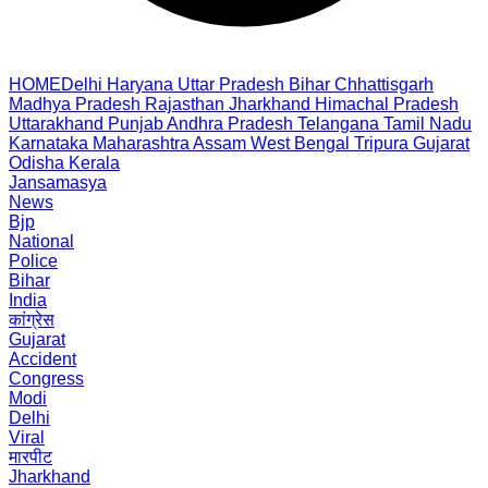
HOME
Delhi
Haryana
Uttar Pradesh
Bihar
Chhattisgarh
Madhya Pradesh
Rajasthan
Jharkhand
Himachal Pradesh
Uttarakhand
Punjab
Andhra Pradesh
Telangana
Tamil Nadu
Karnataka
Maharashtra
Assam
West Bengal
Tripura
Gujarat
Odisha
Kerala
Jansamasya
News
Bjp
National
Police
Bihar
India
कांग्रेस
Gujarat
Accident
Congress
Modi
Delhi
Viral
मारपीट
Jharkhand