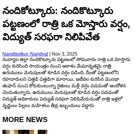
నందికోట్కూరు: నందికొట్కూరు
పట్టణంలో రాత్రి ఒక మోస్తారు వర్షం,
విద్యుత్ సరఫరా నిలిపివేత
Nandikotkur, Nandyal
|
Nov 3, 2025
నంద్యాల జిల్లా నందికొట్కూరు పట్టణంలో సోమవారం రాత్రి ఒక మోస్తారు
వర్షం కురిసింది సాయంత్రం నుంచి ఆకాశం మేఘావృతమై రాత్రి
ఉరుములు మెరుపులతో కూడిన వర్షం పడింది, దీంతో పట్టణంలోని
రహదారులని చిత్తడి చిత్తడిగా మారాయి, ఇటీవల కురిసిన మొoథా
తుఫాన్ నుంచి కోరుకుంటున్నా రైతులు మళ్లీ వర్షం పడడంతో ఆందోళన
చెందుతున్నారు, ఉరుములు మెరుపులతో కూడిన వర్షం పడడంతో
విద్యుత్ అధికారులు విద్యుత్ సరఫరా నిలిపివేయడంతో రాత్రి ఇళ్లలో
వృద్ధులు పిల్లలు మహిళలు తీవ్ర ఇబ్బందులు పడ్డారు
MORE NEWS