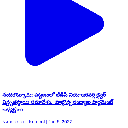
నందికొట్కూరు: పట్టణంలో టీడీపీ నియోజకవర్గ క్లస్టర్
విస్తృతస్థాయి సమావేశం.. పాల్గొన్న నంద్యాల పార్లమెంట్
అధ్యక్షులు
Nandikotkur, Kurnool | Jun 6, 2022