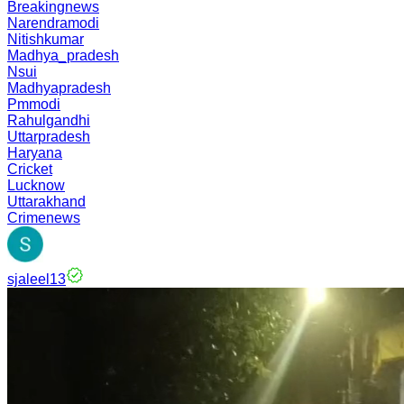
Breakingnews
Narendramodi
Nitishkumar
Madhya_pradesh
Nsui
Madhyapradesh
Pmmodi
Rahulgandhi
Uttarpradesh
Haryana
Cricket
Lucknow
Uttarakhand
Crimenews
sjaleel13