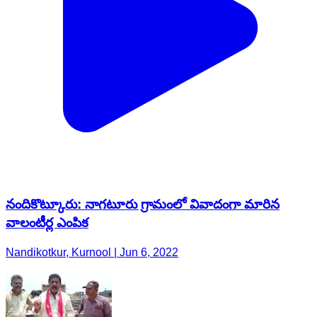
నందికొట్కూరు: నాగటూరు గ్రామంలో వివాదంగా మారిన
వాలంటీర్ల ఎంపిక
Nandikotkur, Kurnool | Jun 6, 2022