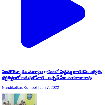
నందికొట్కూరు: మల్యాల గ్రామంలో పెద్దమ్మ జాతరను ఐక్యత,
భక్తిశ్రద్ధలతో జరుపుకోవాలి - అర్బన్ సీఐ నాగరాజారావు
Nandikotkur, Kurnool | Jun 7, 2022