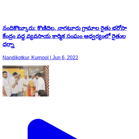
నందికొట్కూరు: కొణిదెల, నాగటూరు గ్రామాల రైతు భరోసా
కేంద్రం వద్ద వ్యవసాయ కార్మిక సంఘం ఆధ్వర్యంలో రైతుల
ధర్నా
Nandikotkur, Kurnool | Jun 6, 2022