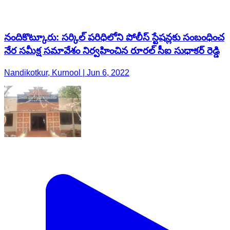
నందికొట్కూరు: సర్కిల్ పరిధిలోని పోలీస్ స్టేషన్లకు సంబంధించ
నేర సమీక్ష సమావేశం నిర్వహించిన రూరల్ సీఐ సుధాకర్ రెడ్డి
Nandikotkur, Kurnool | Jun 6, 2022