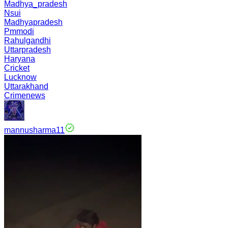
Madhya_pradesh
Nsui
Madhyapradesh
Pmmodi
Rahulgandhi
Uttarpradesh
Haryana
Cricket
Lucknow
Uttarakhand
Crimenews
mannusharma11