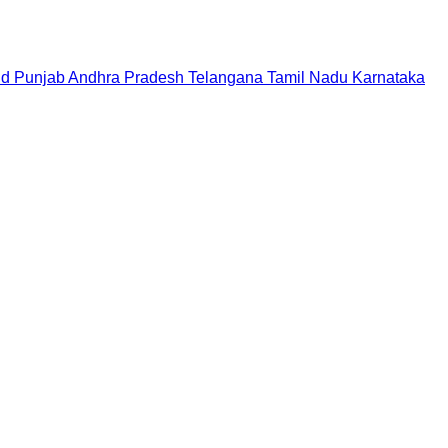
nd
Punjab
Andhra Pradesh
Telangana
Tamil Nadu
Karnataka