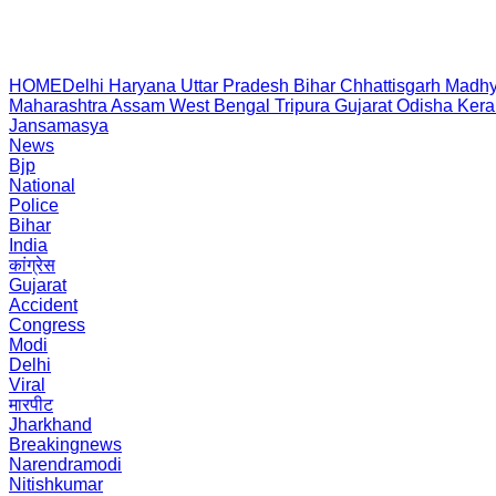
HOME
Delhi
Haryana
Uttar Pradesh
Bihar
Chhattisgarh
Madhy
Maharashtra
Assam
West Bengal
Tripura
Gujarat
Odisha
Kera
Jansamasya
News
Bjp
National
Police
Bihar
India
कांग्रेस
Gujarat
Accident
Congress
Modi
Delhi
Viral
मारपीट
Jharkhand
Breakingnews
Narendramodi
Nitishkumar