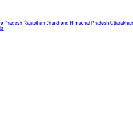
a Pradesh
Rajasthan
Jharkhand
Himachal Pradesh
Uttarakha
la