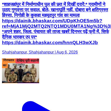
*शाहजहांपुर में निर्माणाधीन पुल की छत में दिखीं दरारें:* ग्रामीणों ने
उठाए गुणवत्ता पर सवाल, बोले- खानापूर्ति नहीं, दोबारा बने क्षतिग्रस्त
हिस्सा, निगोही के कुकहा महमूदपुर गांव का मामला
https://dainik.bhaskar.com/UDpKhOE5m5b?
ref=MjA1MjQ2MTQ2NTQ1MDU0MTA1Ng%3D%3
*अपने शहर, जिला, पंचायत की ताजा खबरें दिनभर पढ़ें फ्री में, सिर्फ
दैनिक भास्कर एप पर*
https://dainik.bhaskar.com/hnnQLH3wXJb
Shahjahanpur, Shahjahanpur | Aug 6, 2026