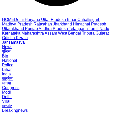
HOME
Delhi
Haryana
Uttar Pradesh
Bihar
Chhattisgarh
Madhya Pradesh
Rajasthan
Jharkhand
Himachal Pradesh
Uttarakhand
Punjab
Andhra Pradesh
Telangana
Tamil Nadu
Karnataka
Maharashtra
Assam
West Bengal
Tripura
Gujarat
Odisha
Kerala
Jansamasya
News
पुलिस
Bjp
National
Police
Bihar
India
कांग्रेस
भाजपा
Congress
Modi
Delhi
Viral
मारपीट
Breakingnews