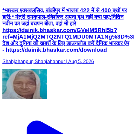
*भास्कर एक्सक्लूसिव, बांकीपुर में भाजपा 422 में से 400 बूथों पर
हारी:* मंत्री रामकृपाल-रविशंकर अपना बूथ नहीं बचा पाए;नितिन
नवीन का जहां बचपन बीता, वहां भी हारे
https://dainik.bhaskar.com/GVeIM5Rhl5b?
ref=MjA1MjQ2MTQ2NTQ1MDU0MTA1Ng%3D%3
देश और दुनिया की खबरों के लिए डाउनलोड करें दैनिक भास्कर ऐप
- https://dainik.bhaskar.com/download
Shahjahanpur, Shahjahanpur | Aug 5, 2026