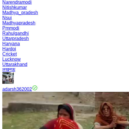
Narendramodi
Nitishkumar
Madhya_pradesh
Nsui
Madhyapradesh
Pmmodi
Rahulgandhi
Uttarpradesh
Haryana
Hardoi
Cricket
Lucknow
Uttarakhand
लखनऊ
adarsh362002