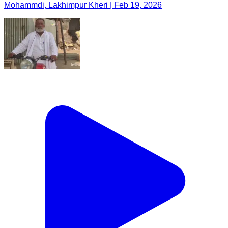
Mohammdi, Lakhimpur Kheri | Feb 19, 2026