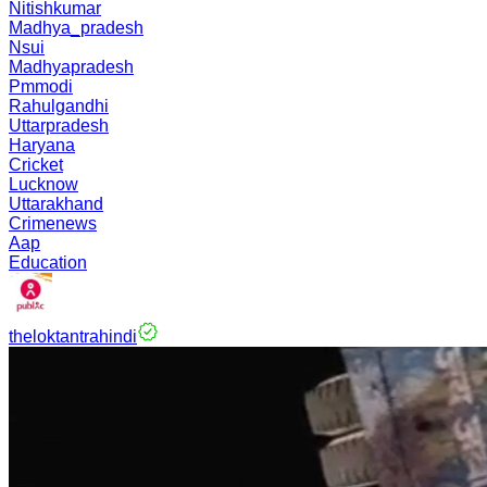
Nitishkumar
Madhya_pradesh
Nsui
Madhyapradesh
Pmmodi
Rahulgandhi
Uttarpradesh
Haryana
Cricket
Lucknow
Uttarakhand
Crimenews
Aap
Education
theloktantrahindi