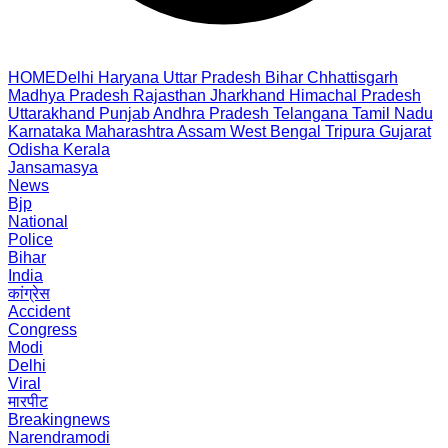
HOME
Delhi
Haryana
Uttar Pradesh
Bihar
Chhattisgarh
Madhya Pradesh
Rajasthan
Jharkhand
Himachal Pradesh
Uttarakhand
Punjab
Andhra Pradesh
Telangana
Tamil Nadu
Karnataka
Maharashtra
Assam
West Bengal
Tripura
Gujarat
Odisha
Kerala
Jansamasya
News
Bjp
National
Police
Bihar
India
कांग्रेस
Accident
Congress
Modi
Delhi
Viral
मारपीट
Breakingnews
Narendramodi