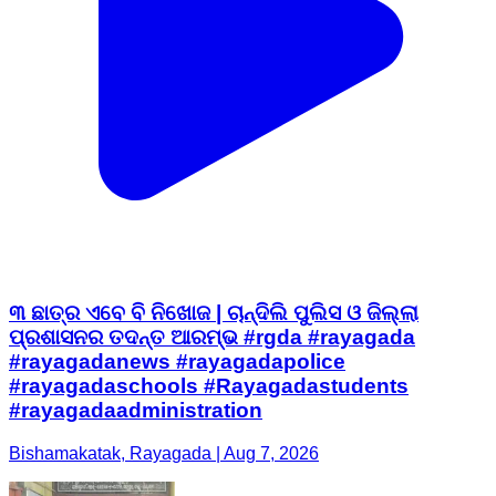
୩ ଛାତ୍ର ଏବେ ବି ନିଖୋଜ | ଚାନ୍ଦିଲି ପୁଲିସ ଓ ଜିଲ୍ଲା
ପ୍ରଶାସନର ତଦନ୍ତ ଆରମ୍ଭ #rgda #rayagada
#rayagadanews #rayagadapolice
#rayagadaschools #Rayagadastudents
#rayagadaadministration
Bishamakatak, Rayagada | Aug 7, 2026