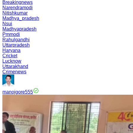
Breakingnews
Narendramodi
Nitishkumar
Madhya_pradesh
Nsui
Madhyapradesh
Pmmodi
Rahulgandhi
Uttarpradesh
Haryana
Cricket
Lucknow
Uttarakhand
Crimenews
manojgore555