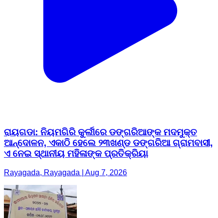
ରାୟଗଡା: ନିୟମଗିରି କୁର୍ଲୀରେ ଡଙ୍ଗରିଆଙ୍କ ମଦମୁକ୍ତ
ଆନ୍ଦୋଳନ, ଏକାଠି ହେଲେ ୨୩ଖଣ୍ଡ ଡଙ୍ଗରିଆ ଗ୍ରାମବାସୀ,
ଏ ନେଇ ସ୍ଥାନୀୟ ମହିଳାଙ୍କ ପ୍ରତିକ୍ରିୟା
Rayagada, Rayagada | Aug 7, 2026