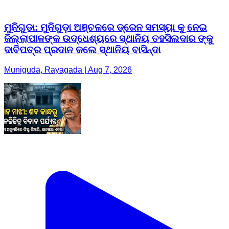
ମୁନିଗୁଡା: ମୁନିଗୁଡ଼ା ଅଞ୍ଚଳରେ ଡ୍ରେନ ସମସ୍ୟା କୁ ନେଇ
ଜିଲ୍ଲାପାଳଙ୍କ ଉଦ୍ଧେଶ୍ୟରେ ସ୍ଥାନିୟ ତହସିଲଦାର ଙ୍କୁ
ଦାବିପତ୍ର ପ୍ରଦାନ କଲେ ସ୍ଥାନିୟ ବାସିନ୍ଦା
Muniguda, Rayagada | Aug 7, 2026