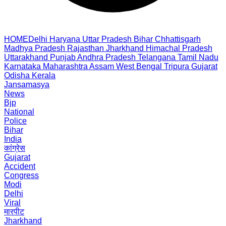
HOME
Delhi
Haryana
Uttar Pradesh
Bihar
Chhattisgarh
Madhya Pradesh
Rajasthan
Jharkhand
Himachal Pradesh
Uttarakhand
Punjab
Andhra Pradesh
Telangana
Tamil Nadu
Karnataka
Maharashtra
Assam
West Bengal
Tripura
Gujarat
Odisha
Kerala
Jansamasya
News
Bjp
National
Police
Bihar
India
कांग्रेस
Gujarat
Accident
Congress
Modi
Delhi
Viral
मारपीट
Jharkhand