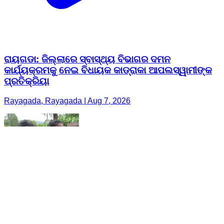
ରାୟଗଡା: ଜିଲ୍ଲାରେ ସ୍ବାସ୍ଥ୍ୟ ବିଭାଗର ଦମନ
କାର୍ଯ୍ୟକ୍ରମକୁ ନେଇ ବିଧାୟକ କାଡ୍ରାକା ଆପଲସ୍ୱାମୀଙ୍କ
ପ୍ରତିକ୍ରିୟା
Rayagada, Rayagada | Aug 7, 2026