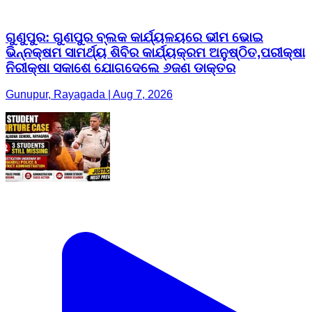
ଗୁଣୁପୁର: ଗୁଣପୁର ବ୍ଲକ କାର୍ଯ୍ୟଳୟରେ ଭୀମ ଭୋଇ
ଭିନ୍ନକ୍ଷମ ସାମର୍ଥ୍ୟ ଶିବିର କାର୍ଯ୍ୟକ୍ରମ ଅନୁଷ୍ଠିତ,ପରୀକ୍ଷା
ନିରୀକ୍ଷା ସକାଶେ ଯୋଗଦେଲେ ୬ଜଣ ଡାକ୍ତର
Gunupur, Rayagada | Aug 7, 2026