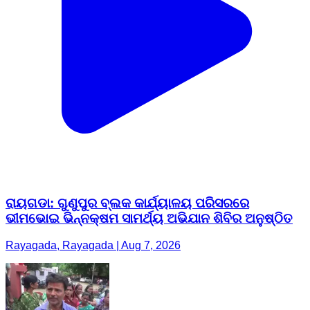
ରାୟଗଡା: ଗୁଣୁପୁର ବ୍ଲକ କାର୍ଯ୍ୟାଳୟ ପରିସରରେ
ଭୀମଭୋଇ ଭିନ୍ନକ୍ଷମ ସାମର୍ଥ୍ୟ ଅଭିଯାନ ଶିବିର ଅନୁଷ୍ଠିତ
Rayagada, Rayagada | Aug 7, 2026