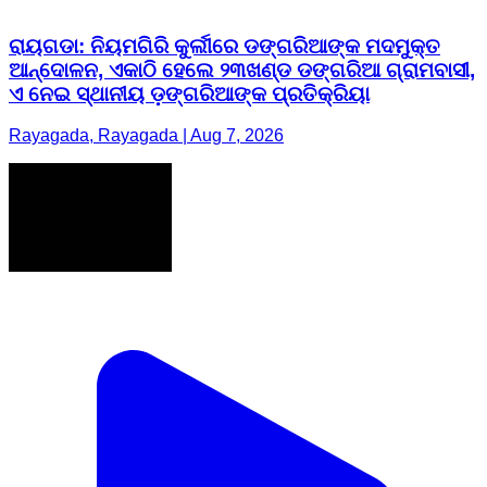
ରାୟଗଡା: ନିୟମଗିରି କୁର୍ଲୀରେ ଡଙ୍ଗରିଆଙ୍କ ମଦମୁକ୍ତ
ଆନ୍ଦୋଳନ, ଏକାଠି ହେଲେ ୨୩ଖଣ୍ଡ ଡଙ୍ଗରିଆ ଗ୍ରାମବାସୀ,
ଏ ନେଇ ସ୍ଥାନୀୟ ଡ଼ଙ୍ଗରିଆଙ୍କ ପ୍ରତିକ୍ରିୟା
Rayagada, Rayagada | Aug 7, 2026