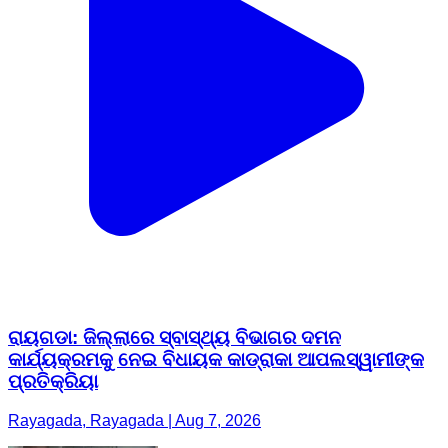
ରାୟଗଡା: ଜିଲ୍ଲାରେ ସ୍ବାସ୍ଥ୍ୟ ବିଭାଗର ଦମନ
କାର୍ଯ୍ୟକ୍ରମକୁ ନେଇ ବିଧାୟକ କାଡ୍ରାକା ଆପଲସ୍ୱାମୀଙ୍କ
ପ୍ରତିକ୍ରିୟା
Rayagada, Rayagada | Aug 7, 2026