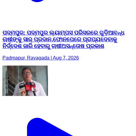
ପଦ୍ମପୁର: ପଦ୍ମପୁର ଲ୍ୟାମ୍ପସ ପରିସରରେ ଗୁଡ଼ିଆବନ୍ଧ
ଚାଷୀଙ୍କୁ ସାର୍ ପ୍ରଦାନ,ଫୋନପେରେ ପ୍ରାପ୍ୟଦେବାକୁ
ନିର୍ଦ୍ଦେଶ ଜାରି ହେବାରୁ ଚାଷୀଅସନ୍ତୋଷ ପ୍ରକାଶ
Padmapur, Rayagada | Aug 7, 2026