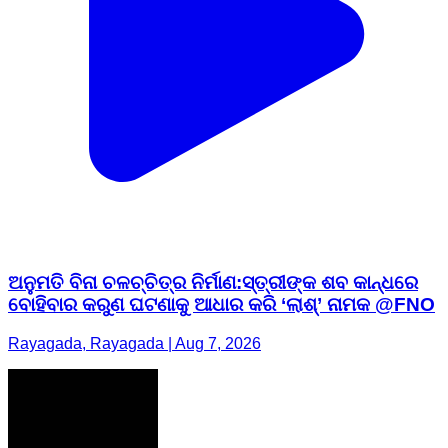
ଅନୁମତି ବିନା ଚଳଚ୍ଚିତ୍ର ନିର୍ମାଣ:ସ୍ତ୍ରୀଙ୍କ ଶବ କାନ୍ଧରେ
ବୋହିବାର କରୁଣ ଘଟଣାକୁ ଆଧାର କରି ‘ଲାଶ୍’ ନାମକ @FNO
Rayagada, Rayagada | Aug 7, 2026