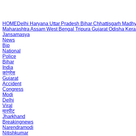
HOME
Delhi
Haryana
Uttar Pradesh
Bihar
Chhattisgarh
Madhy
Maharashtra
Assam
West Bengal
Tripura
Gujarat
Odisha
Kera
Jansamasya
News
Bjp
National
Police
Bihar
India
कांग्रेस
Gujarat
Accident
Congress
Modi
Delhi
Viral
मारपीट
Jharkhand
Breakingnews
Narendramodi
Nitishkumar