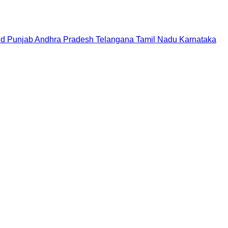
nd
Punjab
Andhra Pradesh
Telangana
Tamil Nadu
Karnataka