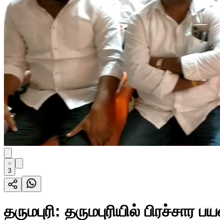
3
தருமபுரி: தருமபுரியில் பிரச்சா