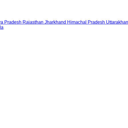
a Pradesh
Rajasthan
Jharkhand
Himachal Pradesh
Uttarakha
la