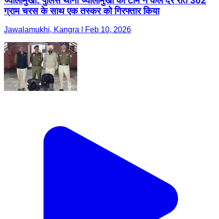
ज्वालामुखी: पुलिस थाना ज्वालामुखी की टीम ने कल देर रात 302
ग्राम चरस के साथ एक तस्कर को गिरफ्तार किया
Jawalamukhi, Kangra | Feb 10, 2026