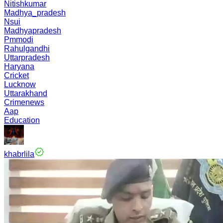
Nitishkumar
Madhya_pradesh
Nsui
Madhyapradesh
Pmmodi
Rahulgandhi
Uttarpradesh
Haryana
Cricket
Lucknow
Uttarakhand
Crimenews
Aap
Education
khabrlila