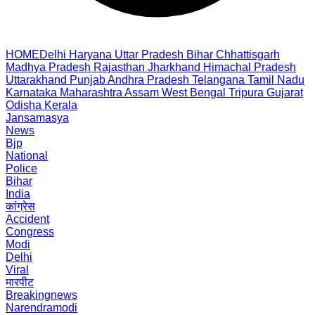
HOME
Delhi
Haryana
Uttar Pradesh
Bihar
Chhattisgarh
Madhya Pradesh
Rajasthan
Jharkhand
Himachal Pradesh
Uttarakhand
Punjab
Andhra Pradesh
Telangana
Tamil Nadu
Karnataka
Maharashtra
Assam
West Bengal
Tripura
Gujarat
Odisha
Kerala
Jansamasya
News
Bjp
National
Police
Bihar
India
कांग्रेस
Accident
Congress
Modi
Delhi
Viral
मारपीट
Breakingnews
Narendramodi