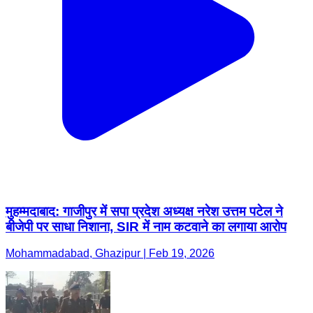
मुहम्मदाबाद: गाजीपुर में सपा प्रदेश अध्यक्ष नरेश उत्तम पटेल ने
बीजेपी पर साधा निशाना, SIR में नाम कटवाने का लगाया आरोप
Mohammadabad, Ghazipur | Feb 19, 2026