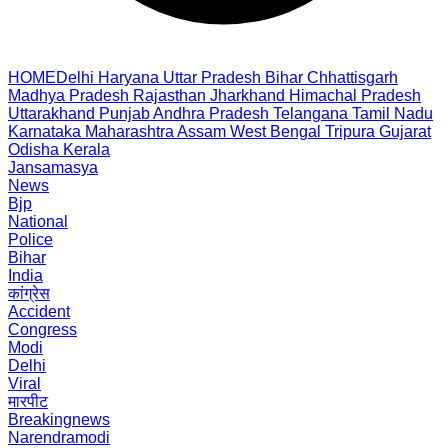
HOME
Delhi
Haryana
Uttar Pradesh
Bihar
Chhattisgarh
Madhya Pradesh
Rajasthan
Jharkhand
Himachal Pradesh
Uttarakhand
Punjab
Andhra Pradesh
Telangana
Tamil Nadu
Karnataka
Maharashtra
Assam
West Bengal
Tripura
Gujarat
Odisha
Kerala
Jansamasya
News
Bjp
National
Police
Bihar
India
कांग्रेस
Accident
Congress
Modi
Delhi
Viral
मारपीट
Breakingnews
Narendramodi