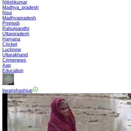
Nitishkumar
Madhya_pradesh
Nsui
Madhyapradesh
Pmmodi
Rahulgandhi
Uttarpradesh
Haryana
Cricket
Lucknow
Uttarakhand
Crimenews
Aap
Education
tiwarishashiup