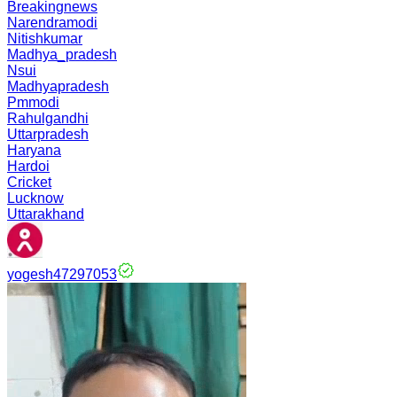
Breakingnews
Narendramodi
Nitishkumar
Madhya_pradesh
Nsui
Madhyapradesh
Pmmodi
Rahulgandhi
Uttarpradesh
Haryana
Hardoi
Cricket
Lucknow
Uttarakhand
yogesh47297053