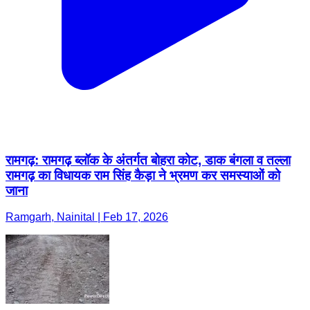
रामगढ़: रामगढ़ ब्लॉक के अंतर्गत बोहरा कोट, डाक बंगला व तल्ला
रामगढ़ का विधायक राम सिंह कैड़ा ने भ्रमण कर समस्याओं को
जाना
Ramgarh, Nainital | Feb 17, 2026