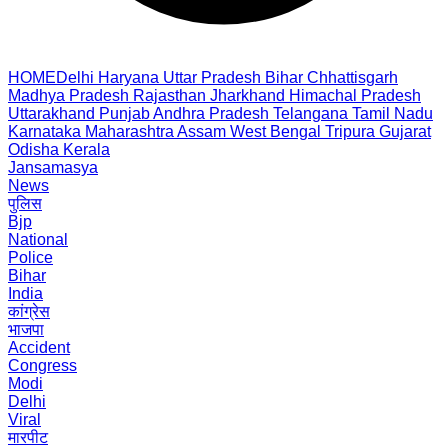
HOME
Delhi
Haryana
Uttar Pradesh
Bihar
Chhattisgarh
Madhya Pradesh
Rajasthan
Jharkhand
Himachal Pradesh
Uttarakhand
Punjab
Andhra Pradesh
Telangana
Tamil Nadu
Karnataka
Maharashtra
Assam
West Bengal
Tripura
Gujarat
Odisha
Kerala
Jansamasya
News
पुलिस
Bjp
National
Police
Bihar
India
कांग्रेस
भाजपा
Accident
Congress
Modi
Delhi
Viral
मारपीट