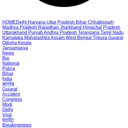
HOME
Delhi
Haryana
Uttar Pradesh
Bihar
Chhattisgarh
Madhya Pradesh
Rajasthan
Jharkhand
Himachal Pradesh
Uttarakhand
Punjab
Andhra Pradesh
Telangana
Tamil Nadu
Karnataka
Maharashtra
Assam
West Bengal
Tripura
Gujarat
Odisha
Kerala
Jansamasya
News
Bjp
National
Police
Bihar
India
कांग्रेस
Gujarat
Accident
Congress
Modi
Delhi
Viral
मारपीट
Breakingnews