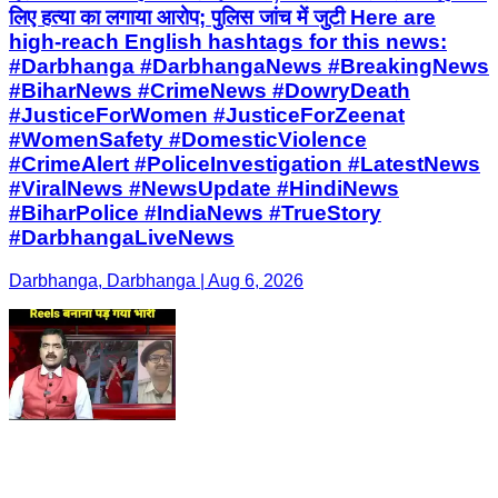
लिए हत्या का लगाया आरोप; पुलिस जांच में जुटी Here are
high-reach English hashtags for this news:
#Darbhanga #DarbhangaNews #BreakingNews
#BiharNews #CrimeNews #DowryDeath
#JusticeForWomen #JusticeForZeenat
#WomenSafety #DomesticViolence
#CrimeAlert #PoliceInvestigation #LatestNews
#ViralNews #NewsUpdate #HindiNews
#BiharPolice #IndiaNews #TrueStory
#DarbhangaLiveNews
Darbhanga, Darbhanga | Aug 6, 2026