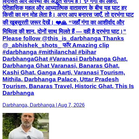
विरासत और आस्था का अद्भुत संगम है। ✨ गंगा की लहरों,
ऐतिहासिक महल और आध्यात्मिक वातावरण के बीच यह घाट हर
किसी का मन मोह लेता है। अगर आप बनारस जाएँ, तो दरभंगा घाट
की खूबसूरती ज़रूर देखें। ❤️🙏 “जहाँ गंगा का आशीर्वाद और
मिथिला की शान, दोनों साथ मिलते हैं — वही है दरभंगा घाट।”
Please follow @this_is_darbhanga Thanks
@_abhishek_shots_ फॉर Amazing clip
#darbhanga #mithilanchal #bihar
DarbhangaGhat #Varanasi Darbhanga Ghat,
Darbhanga Ghat Varanasi, Banaras Ghat,
Kashi Ghat, Ganga Aarti, Varanasi Tourism,
Mithila, Darbhanga Palace, Uttar Pradesh
Tourism, Banaras Travel, Historic Ghat, This Is
Darbhanga
Darbhanga, Darbhanga | Aug 7, 2026