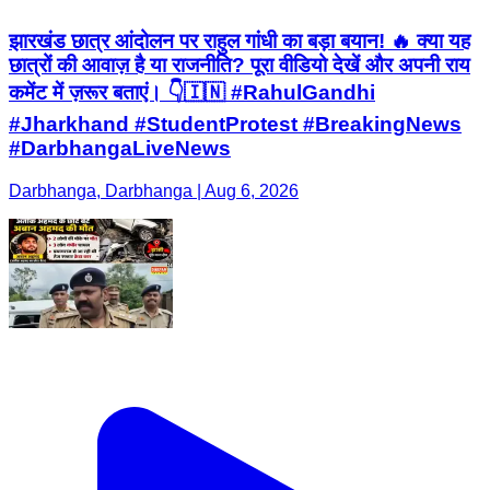
झारखंड छात्र आंदोलन पर राहुल गांधी का बड़ा बयान! 🔥 क्या यह
छात्रों की आवाज़ है या राजनीति? पूरा वीडियो देखें और अपनी राय
कमेंट में ज़रूर बताएं। 👇🇮🇳 #RahulGandhi
#Jharkhand #StudentProtest #BreakingNews
#DarbhangaLiveNews
Darbhanga, Darbhanga | Aug 6, 2026