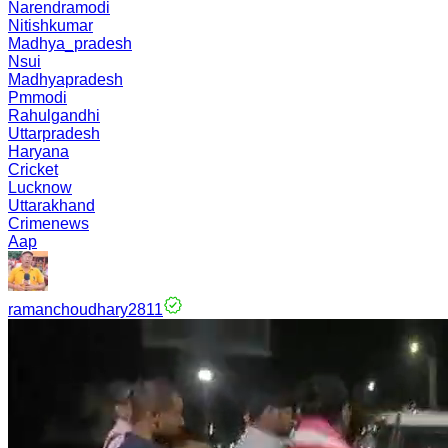
Narendramodi
Nitishkumar
Madhya_pradesh
Nsui
Madhyapradesh
Pmmodi
Rahulgandhi
Uttarpradesh
Haryana
Cricket
Lucknow
Uttarakhand
Crimenews
Aap
ramanchoudhary2811