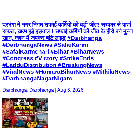
दरभंगा में नगर निगम सफाई कर्मियों की बड़ी जीत! सरकार से वार्ता
सफल, खत्म हुई हड़ताल ! सफाई कर्मियों की जीत के हीरो बने मुन्ना
खान, जश्न में जमकर बांटे लड्डू #Darbhanga
#DarbhangaNews #SafaiKarmi
#SafaiKarmchari #Bihar #BiharNews
#Congress #Victory #StrikeEnds
#LadduDistribution #BreakingNews
#ViralNews #HamaraBiharNews #MithilaNews
#DarbhangaNagarNigam
Darbhanga, Darbhanga | Aug 6, 2026