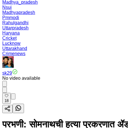
Madhya_pradesh
Nsui
Madhyapradesh
Pmmodi
Rahulgandhi
Uttarpradesh
Haryana
Cricket
Lucknow
Uttarakhand
Crimenews
sk29
No video available
18
परभणी: सोमनाथची हत्या प्रकरणात ॲड. प