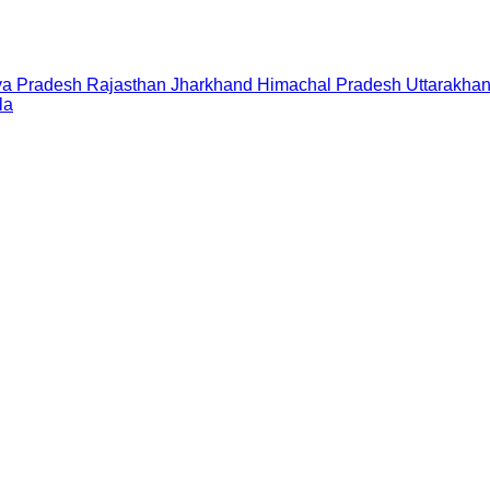
a Pradesh
Rajasthan
Jharkhand
Himachal Pradesh
Uttarakha
la