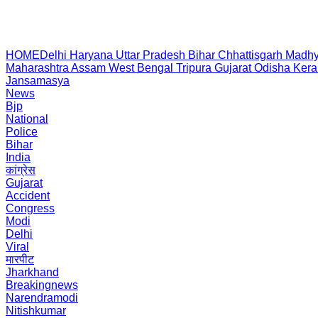
HOME
Delhi
Haryana
Uttar Pradesh
Bihar
Chhattisgarh
Madhy
Maharashtra
Assam
West Bengal
Tripura
Gujarat
Odisha
Kera
Jansamasya
News
Bjp
National
Police
Bihar
India
कांग्रेस
Gujarat
Accident
Congress
Modi
Delhi
Viral
मारपीट
Jharkhand
Breakingnews
Narendramodi
Nitishkumar