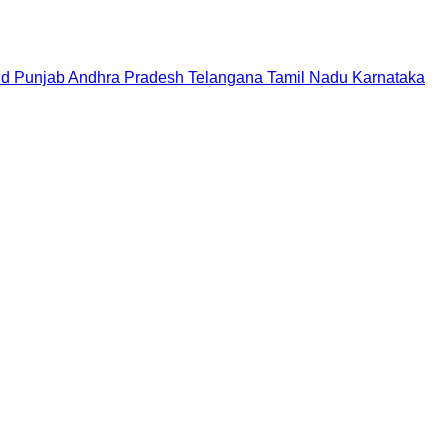
nd
Punjab
Andhra Pradesh
Telangana
Tamil Nadu
Karnataka