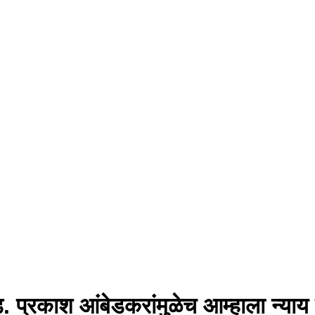
्रकाश आंबेडकरांमुळेच आम्हाला न्याय म