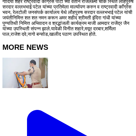
गोंदिया शहर राष्ट्रवादी काँग्रेस पार्टी च्या वतीने राजलक्ष्मी चौक स्थित लौहपुरुष
सरदार वल्लभभाई पटेल यांच्या प्रतिमेला मार्ल्यापण करुन व राष्ट्रवादी काँग्रेस
भवन, रेलटोली जनसंपर्क कार्यालय येथे लौहपुरुष सरदार वल्लभभाई पटेल यांची
जयंतीनिमित्त शत शत नमन करून अमर शहीद श्रीमती इंदिरा गांधी यांच्या
पुण्यतिथी निमित्त अभिवादन व श्रद्धांजली कार्यक्रम माजी आमदार राजेंद्र जैन
यांच्या उपस्थिती संपन्न झाले.यावेळी विनीत शहारे,मयूर दरबार,शर्मिला
पाल,राजेश दवे,नागो बन्सोड,खालीद पठाण उपस्थित होते.
MORE NEWS