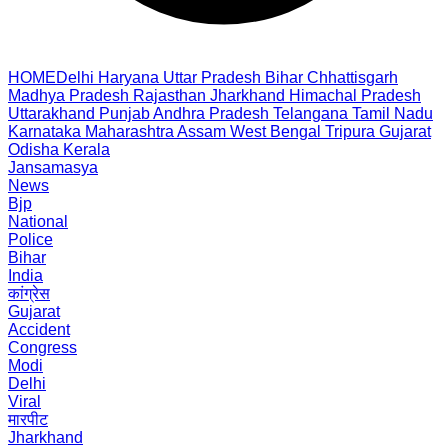
HOME
Delhi
Haryana
Uttar Pradesh
Bihar
Chhattisgarh
Madhya Pradesh
Rajasthan
Jharkhand
Himachal Pradesh
Uttarakhand
Punjab
Andhra Pradesh
Telangana
Tamil Nadu
Karnataka
Maharashtra
Assam
West Bengal
Tripura
Gujarat
Odisha
Kerala
Jansamasya
News
Bjp
National
Police
Bihar
India
कांग्रेस
Gujarat
Accident
Congress
Modi
Delhi
Viral
मारपीट
Jharkhand