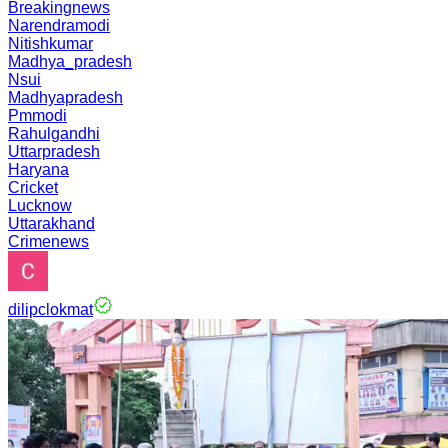
Breakingnews
Narendramodi
Nitishkumar
Madhya_pradesh
Nsui
Madhyapradesh
Pmmodi
Rahulgandhi
Uttarpradesh
Haryana
Cricket
Lucknow
Uttarakhand
Crimenews
dilipclokmat