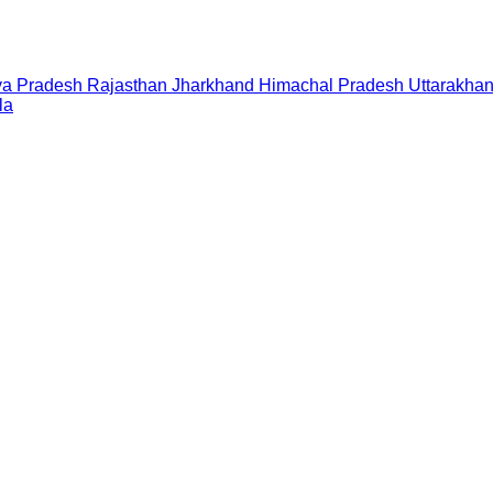
a Pradesh
Rajasthan
Jharkhand
Himachal Pradesh
Uttarakha
la