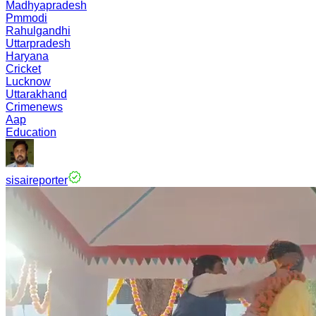
Madhyapradesh
Pmmodi
Rahulgandhi
Uttarpradesh
Haryana
Cricket
Lucknow
Uttarakhand
Crimenews
Aap
Education
sisaireporter