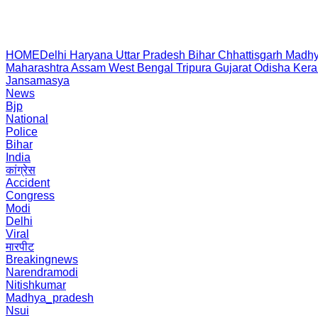
HOME
Delhi
Haryana
Uttar Pradesh
Bihar
Chhattisgarh
Madhy
Maharashtra
Assam
West Bengal
Tripura
Gujarat
Odisha
Kera
Jansamasya
News
Bjp
National
Police
Bihar
India
कांग्रेस
Accident
Congress
Modi
Delhi
Viral
मारपीट
Breakingnews
Narendramodi
Nitishkumar
Madhya_pradesh
Nsui