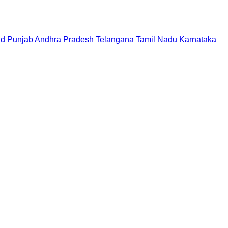
nd
Punjab
Andhra Pradesh
Telangana
Tamil Nadu
Karnataka