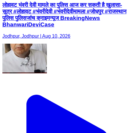
लोहावट भंवरी देवी मामले का पुलिस आज कर सकती है खुलासा-
सूत्र #लोहावट #भंवरीदेवी #भंवरीदेवीमामला #जोधपुर #राजस्थान
पुलिस पुलिसजांच क्राइमन्यूज BreakingNews
BhanwariDeviCase
Jodhpur, Jodhpur | Aug 10, 2026