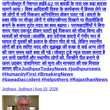
जानें! ​जोधपुर में नेशनल हाईवे-62 पर बावड़ी के पास एक बड़ा हादसा
सामने आया। विश्व आदिवासी दिवस के कार्यक्रम में हिस्सा लेने जा
रहे लोगों से भरी पिकअप अनियंत्रित होकर पलट गई। ​हादसे के
वक्त मौके पर मौजूद लोगों ने संवेदनहीनता दिखाने या रील/वीडियो
बनाने के बजाय तुरंत मदद का हाथ बढ़ाया। प्रत्यक्षदर्शियों ने बिना
समय गंवाए एकजुट होकर पलटी हुई पिकअप को सीधा किया और
घायलों को संभाला। ​हालांकि, इस दर्दनाक हादसे में गंभीर रूप से
घायल दो युवकों की इलाज के दौरान मौत हो गई, लेकिन स्थानीय
लोगों की इस त्वरित मदद और सूझबूझ की वजह से कई अन्य लोगों
की जान समय रहते बचा ली गई। ​जोधपुर टुडे न्यूज़ सलाम करता है
उन सभी राहगीरों और स्थानीय लोगों को, जिन्होंने रील बनाने से
ऊपर उठकर 'इंसानियत' को चुना और मानवता की एक मिसाल
कायम की! ​#JodhpurTodayNews #jodhpurnews
#HumanityFirst #BreakingNews
#bawadiaccident #helpothers #RajasthanNews
Jodhpur, Jodhpur | Aug 10, 2026