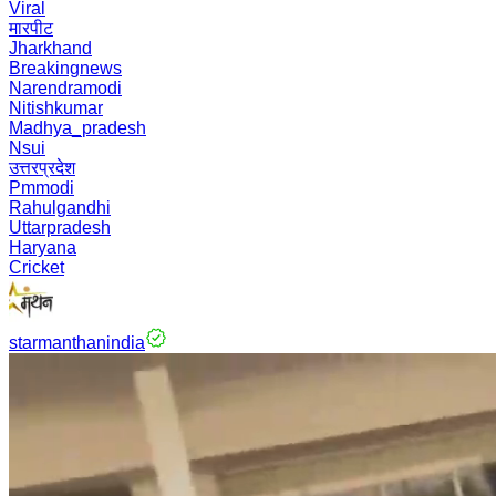
Viral
मारपीट
Jharkhand
Breakingnews
Narendramodi
Nitishkumar
Madhya_pradesh
Nsui
उत्तरप्रदेश
Pmmodi
Rahulgandhi
Uttarpradesh
Haryana
Cricket
starmanthanindia