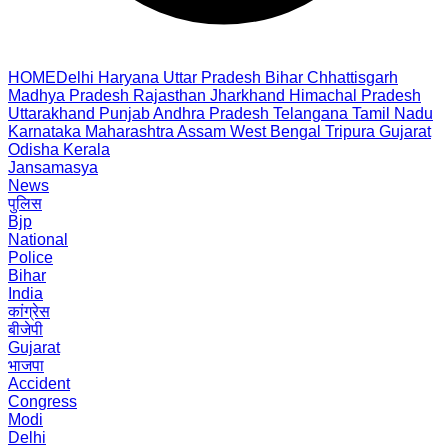
HOME
Delhi
Haryana
Uttar Pradesh
Bihar
Chhattisgarh
Madhya Pradesh
Rajasthan
Jharkhand
Himachal Pradesh
Uttarakhand
Punjab
Andhra Pradesh
Telangana
Tamil Nadu
Karnataka
Maharashtra
Assam
West Bengal
Tripura
Gujarat
Odisha
Kerala
Jansamasya
News
पुलिस
Bjp
National
Police
Bihar
India
कांग्रेस
बीजेपी
Gujarat
भाजपा
Accident
Congress
Modi
Delhi