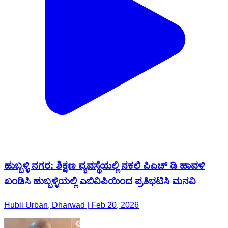
ಹುಬ್ಬಳ್ಳಿ ನಗರ: ಶಿಕ್ಷಣ ವ್ಯವಸ್ಥೆಯಲ್ಲಿ ನಕಲಿ ಪಿಎಚ್ ಡಿ ಹಾವಳಿ
ಖಂಡಿಸಿ ಹುಬ್ಬಳ್ಳಿಯಲ್ಲಿ ಎಬಿವಿಪಿಯಿಂದ ಪ್ರತಿಭಟಿಸಿ ಮನವಿ
Hubli Urban, Dharwad | Feb 20, 2026