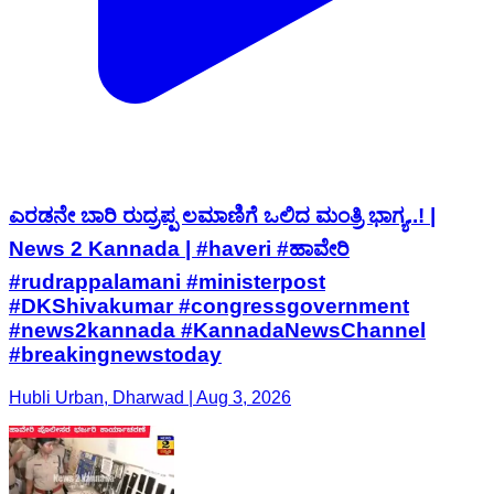
ಎರಡನೇ ಬಾರಿ ರುದ್ರಪ್ಪ ಲಮಾಣಿಗೆ ಒಲಿದ ಮಂತ್ರಿ ಭಾಗ್ಯ..! |
News 2 Kannada | #haveri #ಹಾವೇರಿ
#rudrappalamani #ministerpost
#DKShivakumar #congressgovernment
#news2kannada #KannadaNewsChannel
#breakingnewstoday
Hubli Urban, Dharwad | Aug 3, 2026