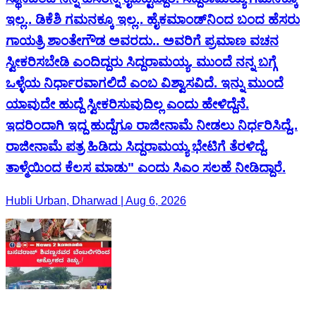
ಇಲ್ಲ.. ಡಿಕೆಶಿ ಗಮನಕ್ಕೂ ಇಲ್ಲ.. ಹೈಕಮಾಂಡ್‌ನಿಂದ ಬಂದ ಹೆಸರು
ಗಾಯತ್ರಿ ಶಾಂತೇಗೌಡ ಅವರದು.. ಅವರಿಗೆ ಪ್ರಮಾಣ ವಚನ
ಸ್ವೀಕರಿಸಬೇಡಿ ಎಂದಿದ್ದರು ಸಿದ್ದರಾಮಯ್ಯ. ಮುಂದೆ ನನ್ನ ಬಗ್ಗೆ
ಒಳ್ಳೆಯ ನಿರ್ಧಾರವಾಗಲಿದೆ ಎಂಬ ವಿಶ್ವಾಸವಿದೆ. ಇನ್ನು ಮುಂದೆ
ಯಾವುದೇ ಹುದ್ದೆ ಸ್ವೀಕರಿಸುವುದಿಲ್ಲ ಎಂದು ಹೇಳಿದ್ದೆನೆ.
ಇದರಿಂದಾಗಿ ಇದ್ದ ಹುದ್ದೆಗೂ ರಾಜೀನಾಮೆ ನೀಡಲು ನಿರ್ಧರಿಸಿದ್ದೆ..
ರಾಜೀನಾಮೆ ಪತ್ರ ಹಿಡಿದು ಸಿದ್ದರಾಮಯ್ಯ ಭೇಟಿಗೆ ತೆರಳಿದ್ದೆ.
ತಾಳ್ಮೆಯಿಂದ ಕೆಲಸ ಮಾಡು" ಎಂದು ಸಿಎಂ ಸಲಹೆ ನೀಡಿದ್ದಾರೆ.
Hubli Urban, Dharwad | Aug 6, 2026