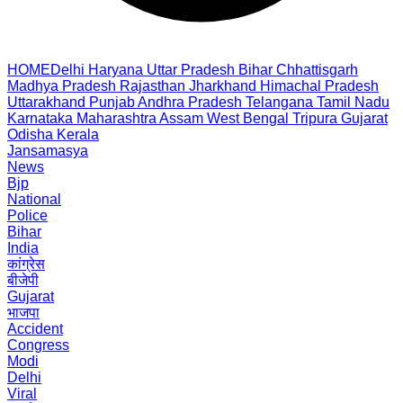
HOME
Delhi
Haryana
Uttar Pradesh
Bihar
Chhattisgarh
Madhya Pradesh
Rajasthan
Jharkhand
Himachal Pradesh
Uttarakhand
Punjab
Andhra Pradesh
Telangana
Tamil Nadu
Karnataka
Maharashtra
Assam
West Bengal
Tripura
Gujarat
Odisha
Kerala
Jansamasya
News
Bjp
National
Police
Bihar
India
कांग्रेस
बीजेपी
Gujarat
भाजपा
Accident
Congress
Modi
Delhi
Viral