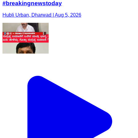
#breakingnewstoday
Hubli Urban, Dharwad | Aug 5, 2026