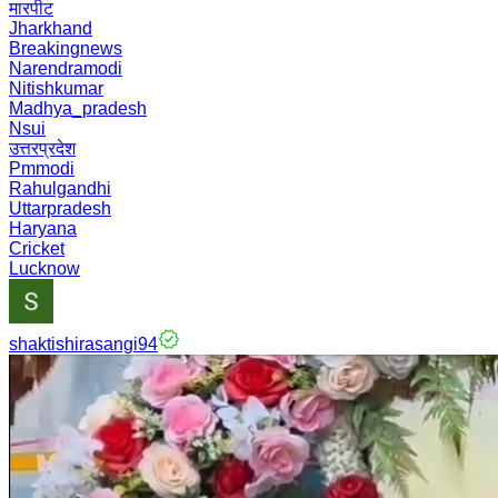
मारपीट
Jharkhand
Breakingnews
Narendramodi
Nitishkumar
Madhya_pradesh
Nsui
उत्तरप्रदेश
Pmmodi
Rahulgandhi
Uttarpradesh
Haryana
Cricket
Lucknow
shaktishirasangi94