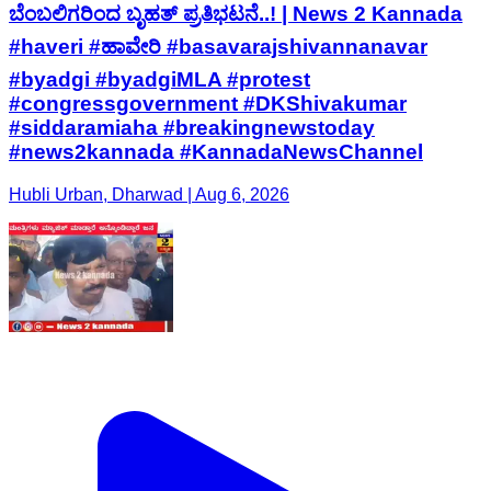
ಬೆಂಬಲಿಗರಿಂದ ಬೃಹತ್ ಪ್ರತಿಭಟನೆ..! | News 2 Kannada
#haveri #ಹಾವೇರಿ #basavarajshivannanavar
#byadgi #byadgiMLA #protest
#congressgovernment #DKShivakumar
#siddaramiaha #breakingnewstoday
#news2kannada #KannadaNewsChannel
Hubli Urban, Dharwad | Aug 6, 2026