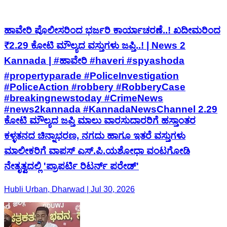
ಹಾವೇರಿ ಪೊಲೀಸರಿಂದ ಭರ್ಜರಿ ಕಾರ್ಯಾಚರಣೆ..! ಖದೀಮರಿಂದ
₹2.29 ಕೋಟಿ ಮೌಲ್ಯದ ವಸ್ತುಗಳು ಜಪ್ತಿ..! | News 2
Kannada | #ಹಾವೇರಿ #haveri #spyashoda
#propertyparade #PoliceInvestigation
#PoliceAction #robbery #RobberyCase
#breakingnewstoday #CrimeNews
#news2kannada #KannadaNewsChannel 2.29
ಕೋಟಿ ಮೌಲ್ಯದ ಜಪ್ತಿ ಮಾಲು ವಾರಸುದಾರರಿಗೆ ಹಸ್ತಾಂತರ
ಕಳ್ಳತನದ ಚಿನ್ನಾಭರಣ, ನಗದು ಹಾಗೂ ಇತರೆ ವಸ್ತುಗಳು
ಮಾಲೀಕರಿಗೆ ವಾಪಸ್ ಎಸ್.ಪಿ.ಯಶೋಧಾ ವಂಟಗೋಡಿ
ನೇತೃತ್ವದಲ್ಲಿ 'ಪ್ರಾಪರ್ಟಿ ರಿಟರ್ನ್ ಪರೇಡ್'
Hubli Urban, Dharwad | Jul 30, 2026