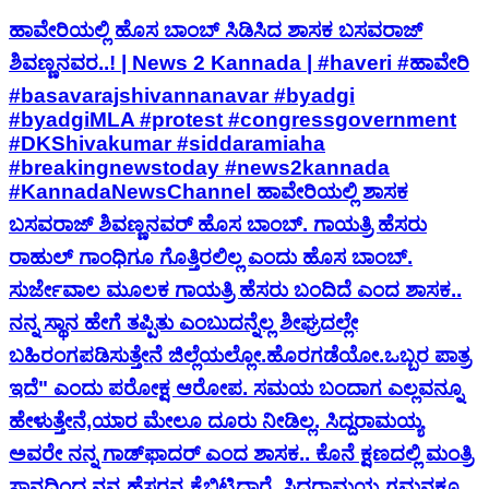
ಹಾವೇರಿಯಲ್ಲಿ ಹೊಸ ಬಾಂಬ್ ಸಿಡಿಸಿದ ಶಾಸಕ ಬಸವರಾಜ್
ಶಿವಣ್ಣನವರ..! | News 2 Kannada | #haveri #ಹಾವೇರಿ
#basavarajshivannanavar #byadgi
#byadgiMLA #protest #congressgovernment
#DKShivakumar #siddaramiaha
#breakingnewstoday #news2kannada
#KannadaNewsChannel ಹಾವೇರಿಯಲ್ಲಿ ಶಾಸಕ
ಬಸವರಾಜ್ ಶಿವಣ್ಣನವರ್ ಹೊಸ ಬಾಂಬ್. ಗಾಯತ್ರಿ ಹೆಸರು
ರಾಹುಲ್ ಗಾಂಧಿಗೂ ಗೊತ್ತಿರಲಿಲ್ಲ ಎಂದು ಹೊಸ ಬಾಂಬ್.
ಸುರ್ಜೇವಾಲ ಮೂಲಕ ಗಾಯತ್ರಿ ಹೆಸರು ಬಂದಿದೆ ಎಂದ ಶಾಸಕ..
ನನ್ನ ಸ್ಥಾನ ಹೇಗೆ ತಪ್ಪಿತು ಎಂಬುದನ್ನೆಲ್ಲ ಶೀಘ್ರದಲ್ಲೇ
ಬಹಿರಂಗಪಡಿಸುತ್ತೇನೆ ಜಿಲ್ಲೆಯಲ್ಲೋ.ಹೊರಗಡೆಯೋ.ಒಬ್ಬರ ಪಾತ್ರ
ಇದೆ" ಎಂದು ಪರೋಕ್ಷ ಆರೋಪ. ಸಮಯ ಬಂದಾಗ ಎಲ್ಲವನ್ನೂ
ಹೇಳುತ್ತೇನೆ,ಯಾರ ಮೇಲೂ ದೂರು ನೀಡಿಲ್ಲ. ಸಿದ್ದರಾಮಯ್ಯ
ಅವರೇ ನನ್ನ ಗಾಡ್‌ಫಾದರ್ ಎಂದ ಶಾಸಕ.. ಕೊನೆ ಕ್ಷಣದಲ್ಲಿ ಮಂತ್ರಿ
ಸ್ಥಾನದಿಂದ ನನ್ನ ಹೆಸರನ್ನ ಕೈಬಿಟ್ಟಿದ್ದಾರೆ. ಸಿದ್ದರಾಮಯ್ಯ ಗಮನಕ್ಕೂ