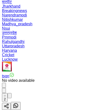
मारपीट
Jharkhand
Breakingnews
Narendramodi
Nitishkumar
Madhya_pradesh
Nsui
उत्तरप्रदेश
Pmmodi
Rahulgandhi
Uttarpradesh
Haryana
Cricket
Lucknow
tsgn
No video available
2