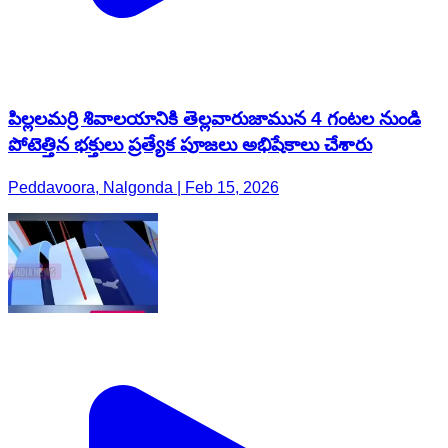
పిల్లలమర్రి శివాలయానికి తెల్లవారుజామున 4 గంటల నుండి
పోటెత్తిన భక్తులు ప్రత్యేక పూజలు అభిషేకాలు చేశారు
Peddavoora, Nalgonda | Feb 15, 2026