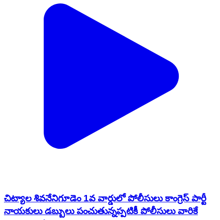
చిట్యాల శివనేనిగూడెం 1వ వార్డులో పోలీసులు కాంగ్రెస్ పార్టీ
నాయకులు డబ్బులు పంచుతున్నప్పటికీ పోలీసులు వారికే