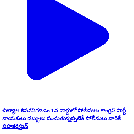
చిట్యాల శివనేనిగూడెం 1వ వార్డులో పోలీసులు కాంగ్రెస్ పార్టీ
నాయకులు డబ్బులు పంచుతున్నప్పటికీ పోలీసులు వారికే
సహకరిస్తున్