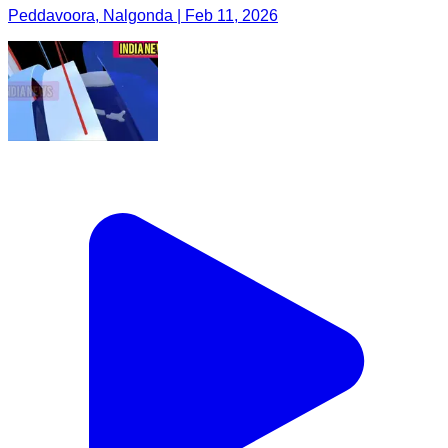
Peddavoora, Nalgonda | Feb 11, 2026