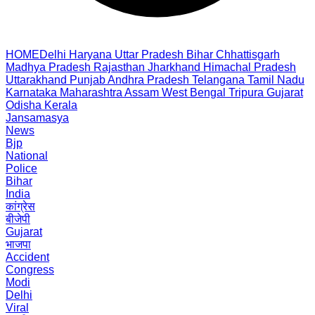
HOME
Delhi
Haryana
Uttar Pradesh
Bihar
Chhattisgarh
Madhya Pradesh
Rajasthan
Jharkhand
Himachal Pradesh
Uttarakhand
Punjab
Andhra Pradesh
Telangana
Tamil Nadu
Karnataka
Maharashtra
Assam
West Bengal
Tripura
Gujarat
Odisha
Kerala
Jansamasya
News
Bjp
National
Police
Bihar
India
कांग्रेस
बीजेपी
Gujarat
भाजपा
Accident
Congress
Modi
Delhi
Viral