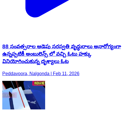
88 సంవత్సరాల ఆడెపు సరస్వతి వృద్ధురాలు అనారోగ్యంగా
ఉన్నప్పటికీ అంబులెన్స్ లో వచ్చి ఓటు హక్కు
వినియోగించుకున్న దృశ్యాలు ఓట
Peddavoora, Nalgonda | Feb 11, 2026