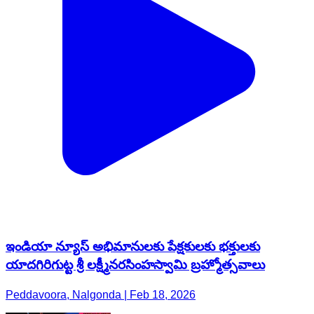
ఇండియా న్యూస్ అభిమానులకు పేక్షకులకు భక్తులకు
యాదగిరిగుట్ట శ్రీ లక్ష్మీనరసింహస్వామి బ్రహ్మోత్సవాలు
Peddavoora, Nalgonda | Feb 18, 2026