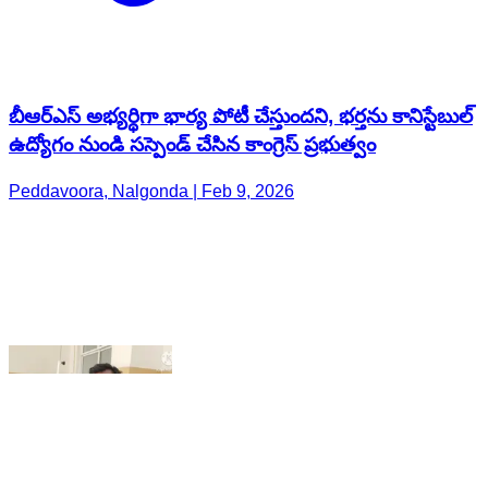
ఉద్యోగం నుండి సస్పెండ్ చేసిన కాంగ్రెస్ ప్రభుత్వం
Peddavoora, Nalgonda | Feb 9, 2026