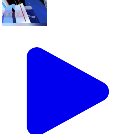
బీఆర్ఎస్ అభ్యర్థిగా భార్య పోటీ చేస్తుందని, భర్తను కానిస్టేబుల్