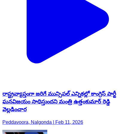
రాష్ట్రవ్యాప్తంగా జరిగే మున్సిపల్ ఎన్నికల్లో కాంగ్రెస్ పార్టీ
ఘనవిజయం సాధిస్తుందని మంత్రి ఉత్తంకుమార్ రెడ్డి
వెల్లడించార
Peddavoora, Nalgonda | Feb 11, 2026