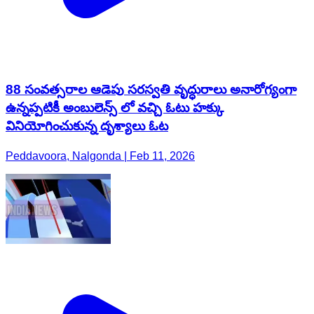
88 సంవత్సరాల ఆడెపు సరస్వతి వృద్ధురాలు అనారోగ్యంగా
ఉన్నప్పటికీ అంబులెన్స్ లో వచ్చి ఓటు హక్కు
వినియోగించుకున్న దృశ్యాలు ఓట
Peddavoora, Nalgonda | Feb 11, 2026