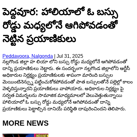
పెద్దవూర: హాలియాలో ఓ బస్సు
రోడ్డు మధ్యలోనే ఆగిపోవడంతో
నెట్టిన ప్రయాణికులు
Peddavoora, Nalgonda
|
Jul 31, 2025
నల్లగొండ జిల్లా హ లియా లోని బస్సు రోడ్డు మధ్యలోనే ఆగిపోవడంతో
దాన్ని ప్రయాణికులు నెట్టారు. ఈ సందర్భంగా నల్లగొండ జిల్లాలోని ఆర్టీసీ
అధికారుల నిర్లక్ష్యం ప్రయాణికులకు శాపంగా మారింది బస్సుల
మెయింటినెన్స్ను పట్టించుకోకపోవడంతో పాత బస్సులతోనే పల్లెల్లో కాలం
వెళ్ళదిస్తున్నారని ప్రయాణికులు వాపోయారు. అధికారుల నిర్లక్ష్యం పై
సర్వత విమర్శలను సామాజిక మాధ్యమాలలో వెలువెత్తుతున్నాయి
హాలియాలో ఓ బస్సు రోడ్డు మధ్యలోనే ఆగిపోవడంతో దాన్ని
ప్రయాణికులు పెట్టాల్సిన దానియే పరిస్థితి దాపురించిందని తెలిపారు.
MORE NEWS