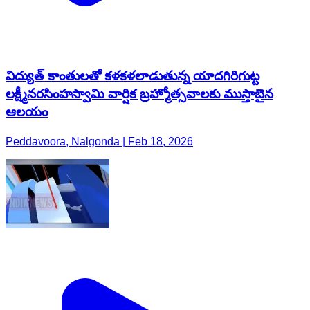
విద్యుత్ కాంతులతో కళకళలాడుతున్న యాదగిరిగుట్ట
లక్ష్మీనరసింహస్వామి వార్షిక బ్రహ్మోత్సవాలకు ముస్తాబైన
ఆలయం
Peddavoora, Nalgonda | Feb 18, 2026