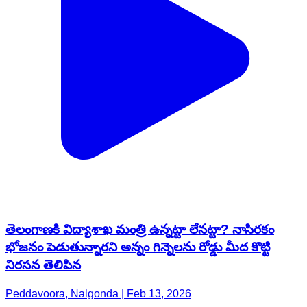
తెలంగాణకి విద్యాశాఖ మంత్రి ఉన్నట్టా లేనట్టా? నాసిరకం
భోజనం పెడుతున్నారని అన్నం గిన్నెలను రోడ్డు మీద కొట్టి
నిరసన తెలిపిన
Peddavoora, Nalgonda | Feb 13, 2026