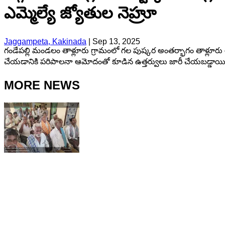
ఎమ్మెల్యే జ్యోతుల నెహ్రూ
Jaggampeta, Kakinada
|
Sep 13, 2025
గండేపల్లి మండలం తాళ్లూరు గ్రామంలో గల పుష్కర అంతర్భాగం తాళ్లూరు లిఫ్ట
చేయడానికి పరిపాలనా ఆమోదంతో కూడిన ఉత్తర్వులు జారీ చేయబడ్డాయి అని ఎ
MORE NEWS