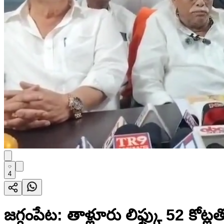
4
జగ్గంపేట: తాళ్లూరు లిఫ్ట్కు 52 కోట్