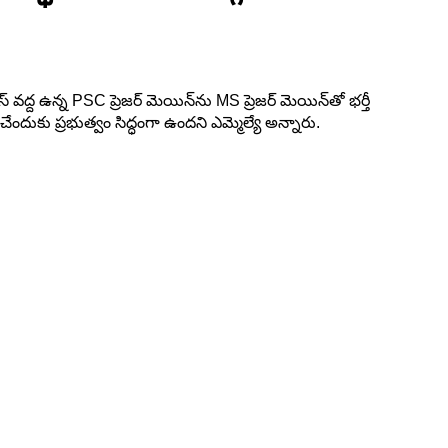
వద్ద ఉన్న PSC ప్రెజర్ మెయిన్‌ను MS ప్రెజర్ మెయిన్‌తో భర్తీ
దుకు ప్రభుత్వం సిద్ధంగా ఉందని ఎమ్మెల్యే అన్నారు.