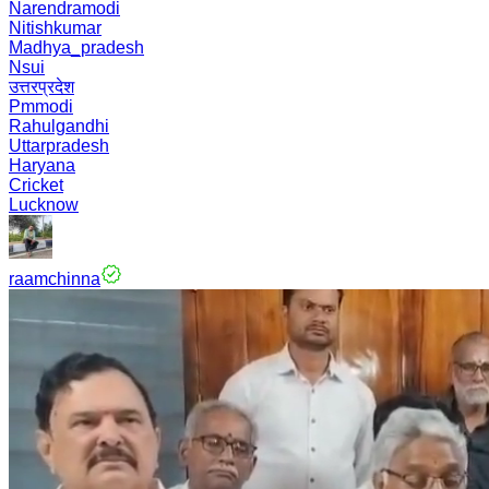
Narendramodi
Nitishkumar
Madhya_pradesh
Nsui
उत्तरप्रदेश
Pmmodi
Rahulgandhi
Uttarpradesh
Haryana
Cricket
Lucknow
raamchinna