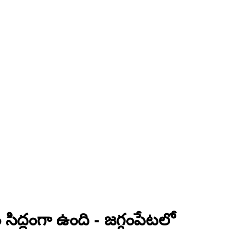
ం సిద్ధంగా ఉంది - జగ్గంపేటలో