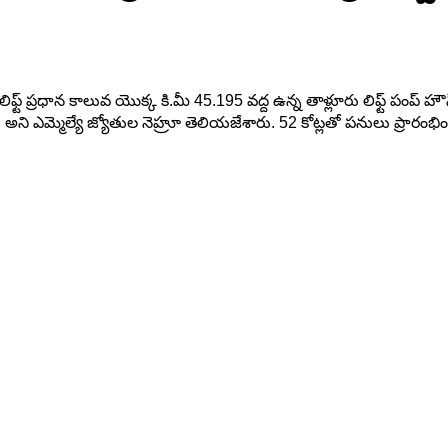
్ ప్రధాన కాలువ యొక్క కి.మీ 45.195 వద్ద ఉన్న తాళ్లూరు లిఫ్ట్ పంప్ హౌస్ 
మ్మెల్యే జ్యోతుల నెహ్రూ తెలియజేశారు. 52 కోట్లతో పనులు ప్రారంభించేం