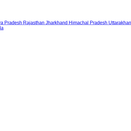
a Pradesh
Rajasthan
Jharkhand
Himachal Pradesh
Uttarakha
la