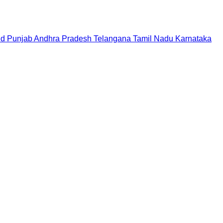
nd
Punjab
Andhra Pradesh
Telangana
Tamil Nadu
Karnataka