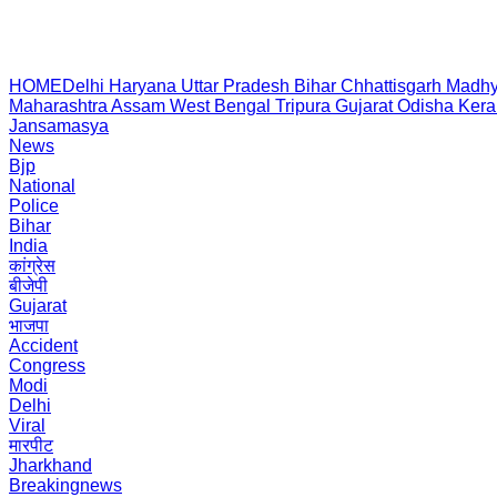
HOME
Delhi
Haryana
Uttar Pradesh
Bihar
Chhattisgarh
Madhy
Maharashtra
Assam
West Bengal
Tripura
Gujarat
Odisha
Kera
Jansamasya
News
Bjp
National
Police
Bihar
India
कांग्रेस
बीजेपी
Gujarat
भाजपा
Accident
Congress
Modi
Delhi
Viral
मारपीट
Jharkhand
Breakingnews