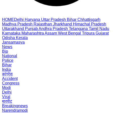
HOME
Delhi
Haryana
Uttar Pradesh
Bihar
Chhattisgarh
Madhya Pradesh
Rajasthan
Jharkhand
Himachal Pradesh
Uttarakhand
Punjab
Andhra Pradesh
Telangana
Tamil Nadu
Karnataka
Maharashtra
Assam
West Bengal
Tripura
Gujarat
Odisha
Kerala
Jansamasya
News
Bjp
National
Police
Bihar
India
कांग्रेस
Accident
Congress
Modi
Delhi
Viral
मारपीट
Breakingnews
Narendramodi