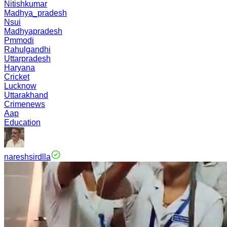
Nitishkumar
Madhya_pradesh
Nsui
Madhyapradesh
Pmmodi
Rahulgandhi
Uttarpradesh
Haryana
Cricket
Lucknow
Uttarakhand
Crimenews
Aap
Education
nareshsirdlla