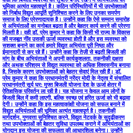
भूमिका अत्यंत महत्वपूर्ण है। कठिन परिस्थितियों में भी उपभोक्ताओं
को निर्बाध विद्युत आपूर्ति सुनिश्चित करने के लिए उनका समर्पण
समाज के लिए प्रेरणादायक है। उन्होंने कहा कि ऐसे सम्मान समारोह
से अभियंताओं का मनोबल बढ़ता है और बेहतर कार्य करने की प्रेरणा
मिलती है। वही डॉ. प्रेम कुमार ने कहा कि किसी भी राज्य के विकास
की मजबूत नींव उसकी ऊर्जा व्यवस्था होती है और इस व्यवस्था को
सशक्त बनाने का कार्य हमारे विद्युत अभियंता पूरी निष्ठा और
ईमानदारी से कर रहे हैं। उन्होंने कहा कि तेज़ी से बढ़ती बिजली की
मांग के बीच अभियंताओं ने अपनी कार्यकुशलता, तकनीकी दक्षता
और अथक परिश्रम से विद्युत व्यवस्था को अधिक विश्वसनीय बनाया
है, जिसके कारण उपभोक्ताओं को बेहतर सेवाएं मिल रही हैं। डॉ.
प्रेम कुमार ने कहा कि प्रधानमंत्री नरेंद्र मोदी के नेतृत्व में संचालित
प्रधानमंत्री सूर्य घर: मुफ्त बिजली योजना देश के ऊर्जा क्षेत्र में
ऐतिहासिक परिवर्तन ला रही है। यह योजना न केवल आम लोगों के
बिजली बिल में कमी लाएगी, बल्कि स्वच्छ एवं हरित ऊर्जा को भी बढ़ावा
देगी। उन्होंने कहा कि इस महत्वाकांक्षी योजना को सफल बनाने में
विद्युत अभियंताओं की भूमिका अत्यंत महत्वपूर्ण है। तकनीकी
मार्गदर्शन, गुणवत्ता सुनिश्चित करने, विद्युत नेटवर्क के सुदृढ़ीकरण
तथा उपभोक्ताओं को बेहतर सुविधा उपलब्ध कराने में अभियंताओं का
योगदान इस योजना की सफलता की आधारशिला बनेगा। उन्होंने