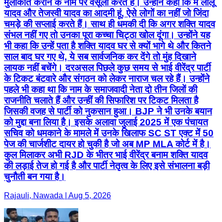
मुलाकात कराने के नाम पर वसूली करते हैं। उन्होंने कहा कि मैं लालू
यादव और तेजस्वी यादव का आदमी हूं, ऐसे लोगों का नहीं जो जिंदा
चमड़े की सप्लाई करते हैं। साथ ही धमकी दी कि अगर शक्ति यादव
संभल नहीं गए तो उनका पूरा कच्चा चिट्ठा खोल दूंगा। उन्होंने यह
भी कहा कि उन्हें पता है शक्ति यादव घर से क्यों भागे थे और कितने
साल बाद घर गए थे, ये सब सार्वजनिक कर देंगे तो मुंह दिखाने
लायक नहीं बचेंगे। दरअसल पिछले कुछ समय से भाई वीरेंद्र पार्टी
के टिकट बंटवारे और संगठन को लेकर नाराज चल रहे हैं। उन्होंने
पहले भी कहा था कि नाम के समाजवादी नेता दो तीन जिलों की
राजनीति चलाते हैं और उन्हीं की सिफारिश पर टिकट मिलता है
जिसकी वजह से पार्टी को नुकसान हुआ। BJP ने भी उनके बयान
को मुद्दा बना लिया है। इसके अलावा जुलाई 2025 में एक पंचायत
सचिव को धमकाने के मामले में उनके खिलाफ SC ST एक्ट में 50
पेज की चार्जशीट दायर हो चुकी है जो अब MP MLA कोर्ट में है।
कुल मिलाकर अभी RJD के भीतर भाई वीरेंद्र बनाम शक्ति यादव
की लड़ाई तेज हो गई है और पार्टी नेतृत्व के लिए इसे संभालना बड़ी
चुनौती बन गया है।
Rajauli, Nawada | Aug 5, 2026