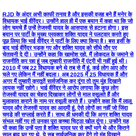
RJD के अंदर अभी काफी तनाव है और इसकी वजह बने हैं मनेर के
विधायक भाई वीरेंद्र। उन्होंने हाल ही में एक बयान में कहा था कि जो
लोग चमचे हैं उन्हें तेजस्वी यादव के आसपास से हटाना होगा। इस
बयान पर पार्टी के मुख्य प्रवक्ता शक्ति यादव ने पलटवार करते हुए
पूछ लिया कि भाई वीरेंद्र ने पार्टी के लिए क्या किया है। बस इसी के
बाद भाई वीरेंद्र भड़क गए और शक्ति यादव को सीधे तौर पर
चेतावनी दे दी। उन्होंने कहा कि खामोश रहो, मैं लोकदल के जमाने से
राजनीति कर रहा हूं जब तुम्हारी राजनीति में एंट्री भी नहीं हुई थी।
2010 में जब 22 विधायक बने थे तब से मैं हूं, कई लोग आए और
चले गए लेकिन मैं नहीं बदला। अब 2025 में 25 विधायक हैं और
अगर मैं तुम्हारी करतूतें सार्वजनिक कर दूंगा तो तुम मुंह दिखाने
लायक नहीं रहोगे। भाई वीरेंद्र ने आरोप लगाया कि कुछ लोग
तेजस्वी यादव का चेहरा दिखाकर लोगों से माल वसूलते हैं और
मुलाकात कराने के नाम पर वसूली करते हैं। उन्होंने कहा कि मैं लालू
यादव और तेजस्वी यादव का आदमी हूं, ऐसे लोगों का नहीं जो जिंदा
चमड़े की सप्लाई करते हैं। साथ ही धमकी दी कि अगर शक्ति यादव
संभल नहीं गए तो उनका पूरा कच्चा चिट्ठा खोल दूंगा। उन्होंने यह
भी कहा कि उन्हें पता है शक्ति यादव घर से क्यों भागे थे और कितने
साल बाद घर गए थे, ये सब सार्वजनिक कर देंगे तो मुंह दिखाने