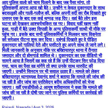
आए पुलिस वालो को चाय पिलाने के बाद जब पैसा मांगा, तो
पुलिसकर्मी अपना आपा खो बैठे। उन्होंने न केवल दुकानदार के साथ
बदसलूकी और गाली-गलौज की, बल्कि अपनी वर्दी का रौब दिखाते हुए
उसपर एक के बाद एक कई थप्पड़ जड़ दिए। वहां बैठे लोग इस
घटना को देखकर आश्चर्यचकित रह गए। विवाद यहीं खत्म नहीं
हुआ, गाड़ी में बैठे उक्त सिपाही के अन्य पुलिसकर्मी साथी भी मौके पर
पहुंच गए। इसके बाद सभी पुलिसकर्मियों ने मिलकर चाय विक्रेता
को सरेआम पीटना शुरू कर दिया। दबंगई दिखाते हुए वे पीड़ित
दुकानदार को गालियां देते और घसीटते हुए अपने साथ ले जाने लगे।
मिली जानकारी के अनुसार मौके पर बख्तियारपुर थाना में तैनात
जमादार और दो होमगार्ड शामिल थे। दुकानदार का एक वीडियो भी
सामने आया है जिसमें वह कह रहे हैं कि उन्हें पीटकर सिर फोड़ दिया
गया, चाय का पैसा वह मांगेंगे तो क्या उनके साथ मारपीट की
जाएगी। उन्होंने सिस्टम पर भी सवाल उठाए हैं। मामले को लेकर
बख्तियारपुर थानाध्यक्ष देवानंद शर्मा ने बताया कि मामले की जांच की
जा रही है और जांच का प्रतिवेदन बरीय अधिकारियों को भेजा
जाएगा। वहीं एसडीपीओ-2 आयुष श्रीवास्तव ने कहा कि मामले की
जांच की जा रही है दोषी पाए जाने पर पुलिस कर्मियों पर कार्रवाई की
जाएगी।
Rajauli, Nawada | Aug 3, 2026