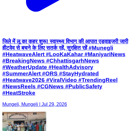
जिले में लू का कहर शुरू! स्वास्थ्य विभाग की आपात एडवाइजरी जारी
हीटवेव से बचने के लिए सतर्क रहें, सुरक्षित रहें #Munegli
#HeatwaveAlert #LooKaKahar #ManiyariNews
#BreakingNews #ChhattisgarhNews
#WeatherUpdate #HealthAdvisory
#SummerAlert #ORS #StayHydrated
#Heatwave2026 #ViralVideo #TrendingReel
#NewsReels #CGNews #PublicSafety
#HeatStroke
Mungeli, Mungeli | Jul 29, 2026