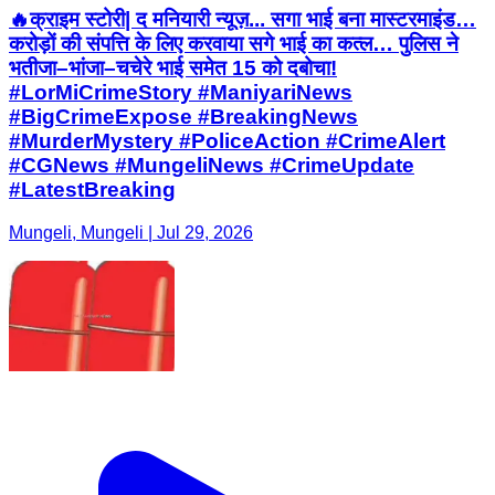
🔥क्राइम स्टोरी| द मनियारी न्यूज़... सगा भाई बना मास्टरमाइंड…
करोड़ों की संपत्ति के लिए करवाया सगे भाई का कत्ल… पुलिस ने
भतीजा–भांजा–चचेरे भाई समेत 15 को दबोचा!
#LorMiCrimeStory #ManiyariNews
#BigCrimeExpose #BreakingNews
#MurderMystery #PoliceAction #CrimeAlert
#CGNews #MungeliNews #CrimeUpdate
#LatestBreaking
Mungeli, Mungeli | Jul 29, 2026