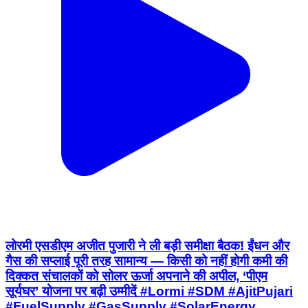
लोरमी एसडीएम अजीत पुजारी ने ली बड़ी समीक्षा बैठक! ईंधन और
गैस की सप्लाई पूरी तरह सामान्य — किसी को नहीं होगी कमी की
दिक्कत संचालकों को सोलर ऊर्जा अपनाने की अपील, ‘पीएम
सूर्यघर’ योजना पर बढ़ी उम्मीदें #Lormi #SDM #AjitPujari
#FuelSupply #GasSupply #SolarEnergy