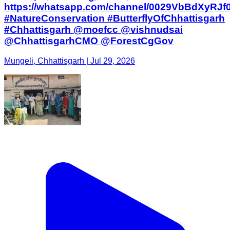
https://whatsapp.com/channel/0029VbBdXyRJ
#NatureConservation #ButterflyOfChhattisgarh
#Chhattisgarh @moefcc @vishnudsai
@ChhattisgarhCMO @ForestCgGov
Mungeli, Chhattisgarh | Jul 29, 2026