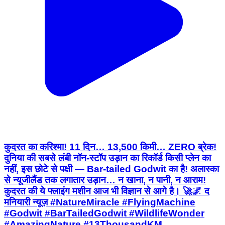
कुदरत का करिश्मा! 11 दिन… 13,500 किमी… ZERO ब्रेक!
दुनिया की सबसे लंबी नॉन-स्टॉप उड़ान का रिकॉर्ड किसी प्लेन का
नहीं, इस छोटे से पक्षी — Bar-tailed Godwit का है! अलास्का
से न्यूजीलैंड तक लगातार उड़ान… न खाना, न पानी, न आराम!
कुदरत की ये फ्लाइंग मशीन आज भी विज्ञान से आगे है। 🚀🌌 द
मनियारी न्यूज़ #NatureMiracle #FlyingMachine
#Godwit #BarTailedGodwit #WildlifeWonder
#AmazingNature #13ThousandKM