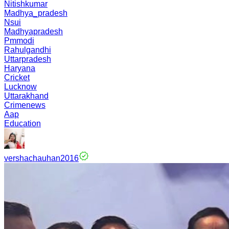
Nitishkumar
Madhya_pradesh
Nsui
Madhyapradesh
Pmmodi
Rahulgandhi
Uttarpradesh
Haryana
Cricket
Lucknow
Uttarakhand
Crimenews
Aap
Education
vershachauhan2016