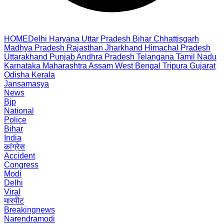
HOME
Delhi
Haryana
Uttar Pradesh
Bihar
Chhattisgarh
Madhya Pradesh
Rajasthan
Jharkhand
Himachal Pradesh
Uttarakhand
Punjab
Andhra Pradesh
Telangana
Tamil Nadu
Karnataka
Maharashtra
Assam
West Bengal
Tripura
Gujarat
Odisha
Kerala
Jansamasya
News
Bjp
National
Police
Bihar
India
कांग्रेस
Accident
Congress
Modi
Delhi
Viral
मारपीट
Breakingnews
Narendramodi