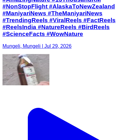
#NonStopFlight #AlaskaToNewZealand
#ManiyariNews #TheManiyariNews
#TrendingReels #ViralReels #FactReels
#ReelsIndia #NatureReels #BirdReels
#ScienceFacts #WowNature
Mungeli, Mungeli | Jul 29, 2026