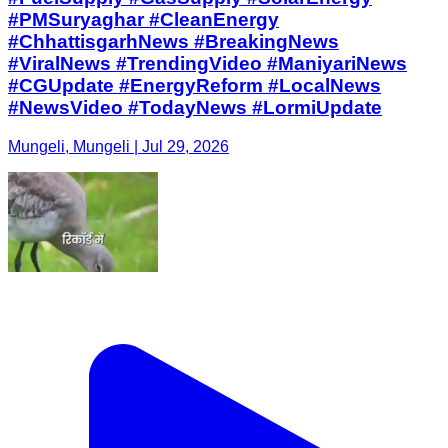
#PMSuryaghar #CleanEnergy
#ChhattisgarhNews #BreakingNews
#ViralNews #TrendingVideo #ManiyariNews
#CGUpdate #EnergyReform #LocalNews
#NewsVideo #TodayNews #LormiUpdate
Mungeli, Mungeli | Jul 29, 2026