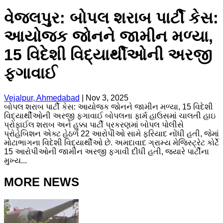
વેજલપુર: બોપલ શરાબ પાર્ટી કેસ:
આયોજક જોનને જામીન મળ્યા,
15 વિદેશી વિદ્યાર્થીઓની અરજી
ફગાવાઈ
Vejalpur, Ahmedabad
|
Nov 3, 2025
બોપલ શરાબ પાર્ટી કેસ: આયોજક જોનને જામીન મળ્યા, 15 વિદેશી
વિદ્યાર્થીઓની અરજી ફગાવાઈ બોપલના ફાર્મ હાઉસમાં ચાલતી હાઇ
પ્રોફાઈલ શરાબ અને હુક્કા પાર્ટી પ્રકરણમાં બોપલ પોલીસે
પ્રોહેબિશન એક્ટ હેઠળ 22 આરોપીઓ સામે ફરિયાદ નોંધી હતી, જેમાં
મોટાભાગના વિદેશી વિદ્યાર્થીઓ છે. અમદાવાદ ગ્રામ્ય મેજિસ્ટ્રેટ કોર્ટે
15 આરોપીઓની જામીન અરજી ફગાવી દીધી હતી, જ્યારે પાર્ટીના
મુખ્ય...
MORE NEWS