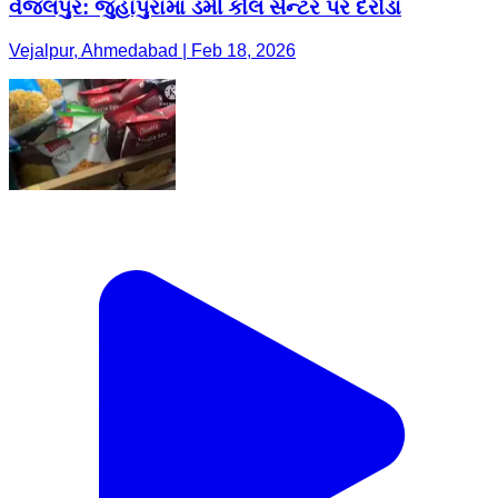
વેજલપુર: જુહાપુરામાં ડમી કોલ સેન્ટર પર દરોડા
Vejalpur, Ahmedabad | Feb 18, 2026