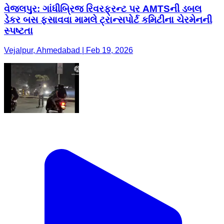
વેજલપુર: ગાંધીબ્રિજ રિવરફ્રન્ટ પર AMTSની ડબલ
ડેકર બસ ફસાવવા મામલે ટ્રાન્સપોર્ટ કમિટીના ચેરમેનની
સ્પષ્ટતા
Vejalpur, Ahmedabad | Feb 19, 2026