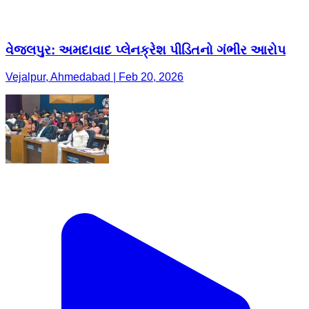
વેજલપુર: અમદાવાદ પ્લેનક્રેશ પીડિતનો ગંભીર આરોપ
Vejalpur, Ahmedabad | Feb 20, 2026