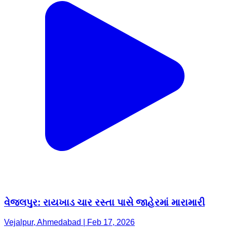
વેજલપુર: રાયખાડ ચાર રસ્તા પાસે જાહેરમાં મારામારી
Vejalpur, Ahmedabad | Feb 17, 2026