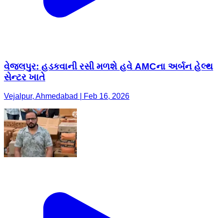
વેજલપુર: હડકવાની રસી મળશે હવે AMCના અર્બન હેલ્થ
સેન્ટર ખાતે
Vejalpur, Ahmedabad | Feb 16, 2026