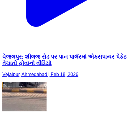
વેજલપુર: શીલજ રોડ પર પાન પાર્લરમાં એક્સપાયર પેકેટ
વેચાતો હોવાનો વીડિયો
Vejalpur, Ahmedabad | Feb 18, 2026