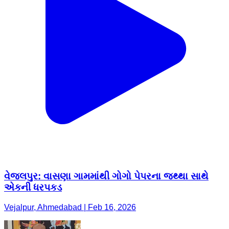
વેજલપુર: વાસણા ગામમાંથી ગોગો પેપરના જથ્થા સાથે
એકની ધરપકડ
Vejalpur, Ahmedabad | Feb 16, 2026