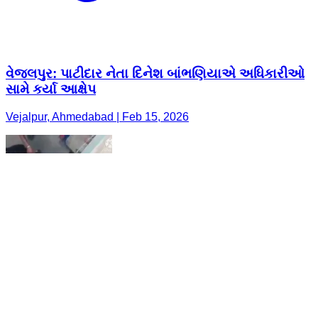
વેજલપુર: પાટીદાર નેતા દિનેશ બાંભણિયાએ અધિકારીઓ
સામે કર્યા આક્ષેપ
Vejalpur, Ahmedabad | Feb 15, 2026