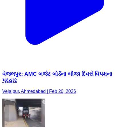
વેજલપુર: AMC બજેટ બોર્ડના બીજા દિવસે વિપક્ષના
પ્રહાર
Vejalpur, Ahmedabad | Feb 20, 2026