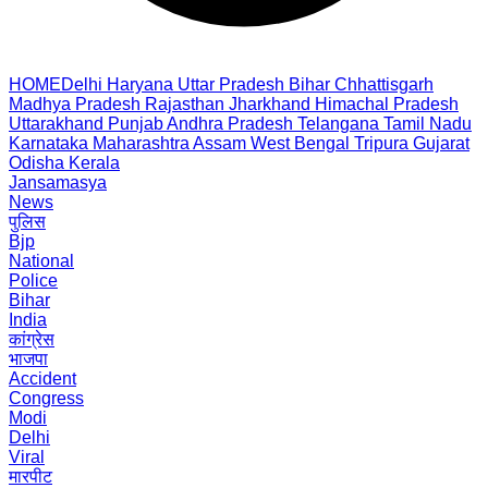
HOME
Delhi
Haryana
Uttar Pradesh
Bihar
Chhattisgarh
Madhya Pradesh
Rajasthan
Jharkhand
Himachal Pradesh
Uttarakhand
Punjab
Andhra Pradesh
Telangana
Tamil Nadu
Karnataka
Maharashtra
Assam
West Bengal
Tripura
Gujarat
Odisha
Kerala
Jansamasya
News
पुलिस
Bjp
National
Police
Bihar
India
कांग्रेस
भाजपा
Accident
Congress
Modi
Delhi
Viral
मारपीट