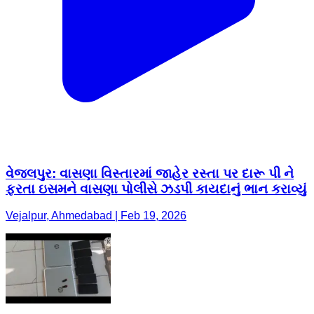
વેજલપુર: વાસણા વિસ્તારમાં જાહેર રસ્તા પર દારૂ પી ને
ફરતા ઇસમને વાસણા પોલીસે ઝડપી કાયદાનું ભાન કરાવ્યું
Vejalpur, Ahmedabad | Feb 19, 2026