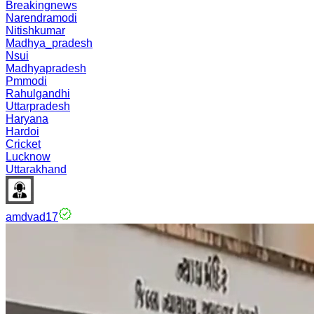
Breakingnews
Narendramodi
Nitishkumar
Madhya_pradesh
Nsui
Madhyapradesh
Pmmodi
Rahulgandhi
Uttarpradesh
Haryana
Hardoi
Cricket
Lucknow
Uttarakhand
amdvad17