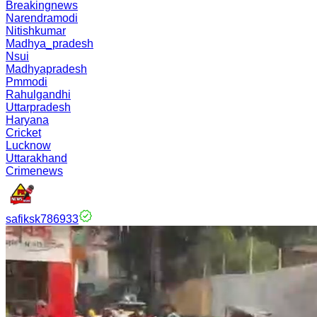
Breakingnews
Narendramodi
Nitishkumar
Madhya_pradesh
Nsui
Madhyapradesh
Pmmodi
Rahulgandhi
Uttarpradesh
Haryana
Cricket
Lucknow
Uttarakhand
Crimenews
safiksk786933