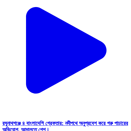
রঘুনাথগঞ্জে ৪ বাংলাদেশি গ্রেফতার: নদীপথে অনুপ্রবেশ করে গরু পাচারের
অভিযোগ, আদালতে পেশ।