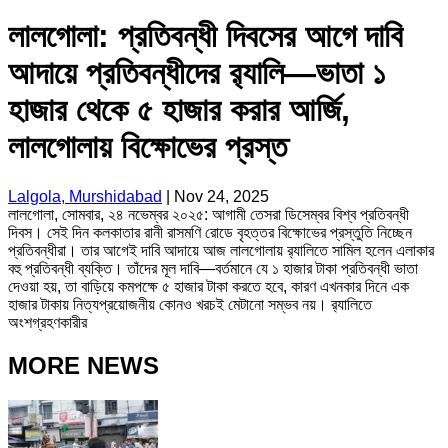
লালগোলা: প্রতিবন্ধী দিবসের আগে দাবি
আদায়ে প্রতিবন্ধীদের র‌্যালি—ভাতা ১
হাজার থেকে ৫ হাজার করার আর্জি,
লালগোলায় বিক্ষোভের প্রস্ত
Lalgola, Murshidabad
|
Nov 24, 2025
লালগোলা, সোমবার, ২৪ নভেম্বর ২০২৫: আগামী তেসরা ডিসেম্বর বিশ্ব প্রতিবন্ধী
দিবস। সেই দিন কলকাতার রানী রাসমণি রোডে বৃহত্তর বিক্ষোভের প্রস্তুতি নিচ্ছেন
প্রতিবন্ধীরা। তার আগেই দাবি আদায়ে আজ লালগোলায় র‌্যালিতে সামিল হলেন এলাকার
বহু প্রতিবন্ধী ব্যক্তি। তাঁদের মূল দাবি—বর্তমানে যে ১ হাজার টাকা প্রতিবন্ধী ভাতা
দেওয়া হয়, তা বাড়িয়ে কমপক্ষে ৫ হাজার টাকা করতে হবে, কারণ এখনকার দিনে এক
হাজার টাকায় নিত্যপ্রয়োজনীয় কোনও খরচই মেটানো সম্ভব নয়। র‌্যালিতে
অংশগ্রহণকারীর
MORE NEWS