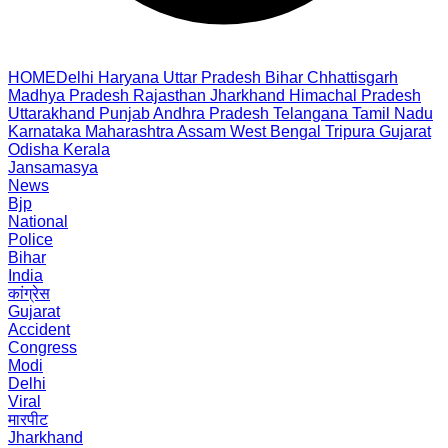
HOME
Delhi
Haryana
Uttar Pradesh
Bihar
Chhattisgarh
Madhya Pradesh
Rajasthan
Jharkhand
Himachal Pradesh
Uttarakhand
Punjab
Andhra Pradesh
Telangana
Tamil Nadu
Karnataka
Maharashtra
Assam
West Bengal
Tripura
Gujarat
Odisha
Kerala
Jansamasya
News
Bjp
National
Police
Bihar
India
कांग्रेस
Gujarat
Accident
Congress
Modi
Delhi
Viral
मारपीट
Jharkhand