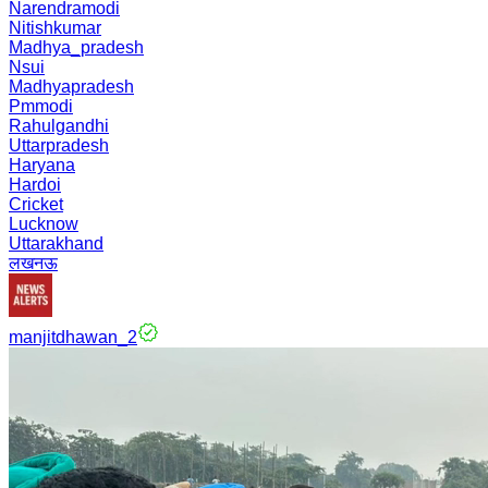
Narendramodi
Nitishkumar
Madhya_pradesh
Nsui
Madhyapradesh
Pmmodi
Rahulgandhi
Uttarpradesh
Haryana
Hardoi
Cricket
Lucknow
Uttarakhand
लखनऊ
manjitdhawan_2