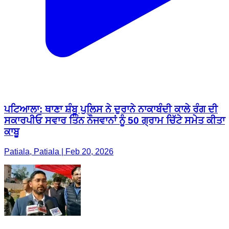
ਪਟਿਆਲਾ: ਥਾਣਾ ਸ਼ੰਬੂ ਪੁਲਿਸ ਨੇ ਦੁਰਾਨੇ ਨਾਕਾਬੰਦੀ ਕਾਲੇ ਰੰਗ ਦੀ
ਸਕਾਰਪੀਓ ਸਵਾਰ ਤਿੰਨ ਨੌਜਵਾਨਾਂ ਨੂੰ 50 ਗ੍ਰਾਮ ਚਿੱਟੇ ਸਮੇਤ ਕੀਤਾ
ਕਾਬੂ
Patiala, Patiala | Feb 20, 2026