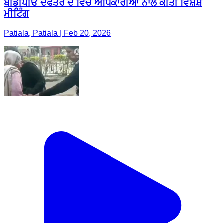
ਬੀਡੀਪੀਓ ਦਫਤਰ ਦੇ ਵਿੱਚ ਅਧਿਕਾਰੀਆਂ ਨਾਲ ਕੀਤੀ ਵਿਸ਼ੇਸ਼
ਮੀਟਿੰਗ
Patiala, Patiala | Feb 20, 2026