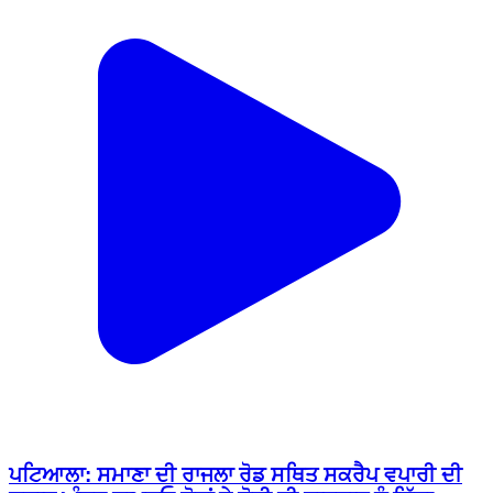
ਪਟਿਆਲਾ: ਸਮਾਣਾ ਦੀ ਰਾਜਲਾ ਰੋਡ ਸਥਿਤ ਸਕਰੈਪ ਵਪਾਰੀ ਦੀ