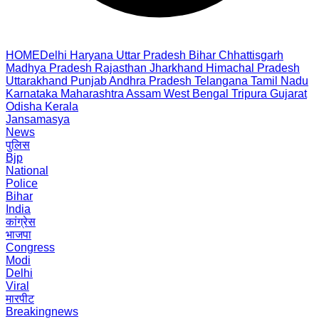
HOME
Delhi
Haryana
Uttar Pradesh
Bihar
Chhattisgarh
Madhya Pradesh
Rajasthan
Jharkhand
Himachal Pradesh
Uttarakhand
Punjab
Andhra Pradesh
Telangana
Tamil Nadu
Karnataka
Maharashtra
Assam
West Bengal
Tripura
Gujarat
Odisha
Kerala
Jansamasya
News
पुलिस
Bjp
National
Police
Bihar
India
कांग्रेस
भाजपा
Congress
Modi
Delhi
Viral
मारपीट
Breakingnews