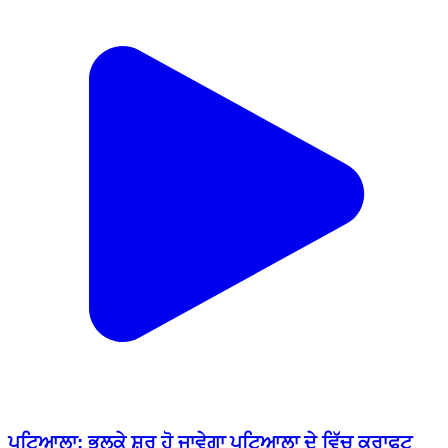
ਪਟਿਆਲਾ: ਭਲਕੇ ਸ਼ੁਰੂ ਹੋ ਜਾਵੇਗਾ ਪਟਿਆਲਾ ਦੇ ਵਿੱਚ ਕਰਾਫਟ