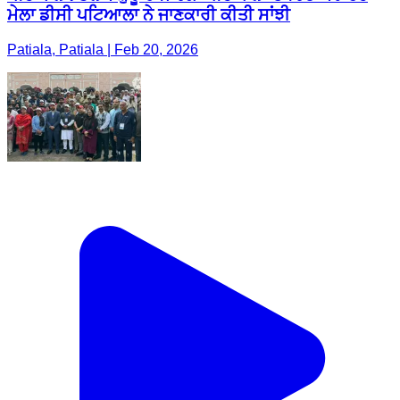
ਮੇਲਾ ਡੀਸੀ ਪਟਿਆਲਾ ਨੇ ਜਾਣਕਾਰੀ ਕੀਤੀ ਸਾਂਝੀ
Patiala, Patiala | Feb 20, 2026