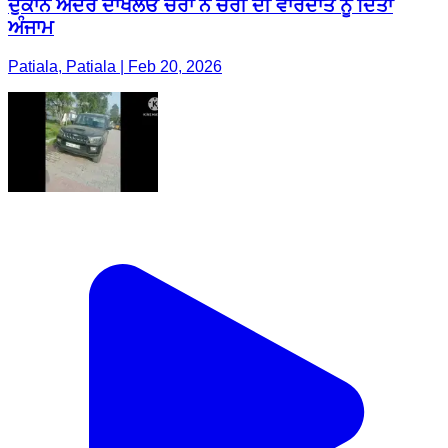
ਦੁਕਾਨ ਅੰਦਰ ਦਾਖਲਓ ਚੋਰਾਂ ਨੇ ਚੋਰੀ ਦੀ ਵਾਰਦਾਤ ਨੂੰ ਦਿੱਤਾ
ਅੰਜਾਮ
Patiala, Patiala | Feb 20, 2026