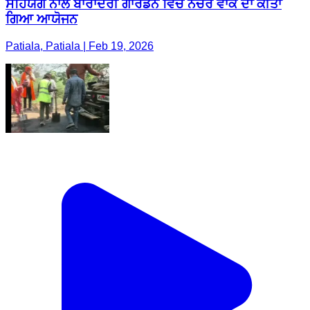
ਸਹਿਯੋਗ ਨਾਲ ਬਾਰਾਦਰੀ ਗਾਰਡਨ ਵਿੱਚ ਨੇਚਰ ਵਾਕ ਦਾ ਕੀਤਾ
ਗਿਆ ਆਯੋਜਨ
Patiala, Patiala | Feb 19, 2026