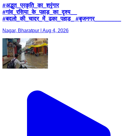
#अद्भुत_प्रकृति_का_श्रृंगार
#गांव_रसिया_के_पहाड़_का_दृश्य__
#बदलो_की_चादर_में_ढका_पहाड़_ #बृजनगर________
Nagar, Bharatpur | Aug 4, 2026