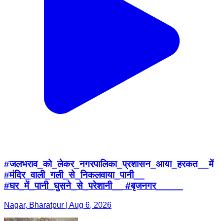
#जलभराव_को_लेकर_नगरपालिका_प्रशासन_आया_हरकत__में
#मंदिर_वाली_गली_से_निकलवाया_पानी__
#घर_में_पानी_घुसने_से_परेशानी__ #बृजनगर_____
Nagar, Bharatpur | Aug 6, 2026