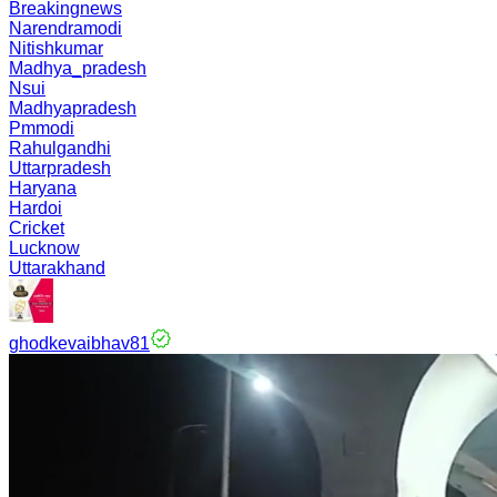
Breakingnews
Narendramodi
Nitishkumar
Madhya_pradesh
Nsui
Madhyapradesh
Pmmodi
Rahulgandhi
Uttarpradesh
Haryana
Hardoi
Cricket
Lucknow
Uttarakhand
ghodkevaibhav81