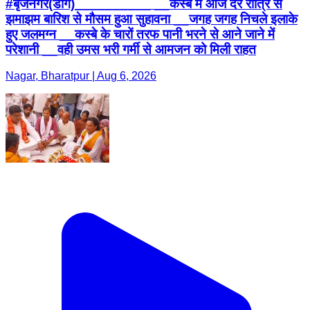
#बृजनगर(डीग)__________ __कस्बे में आज देर रात्रि से
झमाझम बारिश से मौसम हुआ सुहावना __जगह जगह निचले इलाके
हुए जलमग्न __कस्बे के चारों तरफ पानी भरने से आने जाने में
परेशानी __वही उमस भरी गर्मी से आमजन को मिली राहत
Nagar, Bharatpur | Aug 6, 2026