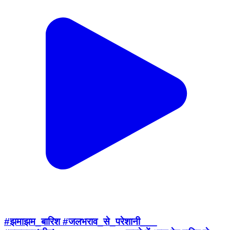
#झमाझम_बारिश #जलभराव_से_परेशानी___