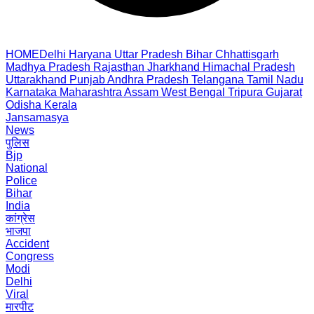
HOME
Delhi
Haryana
Uttar Pradesh
Bihar
Chhattisgarh
Madhya Pradesh
Rajasthan
Jharkhand
Himachal Pradesh
Uttarakhand
Punjab
Andhra Pradesh
Telangana
Tamil Nadu
Karnataka
Maharashtra
Assam
West Bengal
Tripura
Gujarat
Odisha
Kerala
Jansamasya
News
पुलिस
Bjp
National
Police
Bihar
India
कांग्रेस
भाजपा
Accident
Congress
Modi
Delhi
Viral
मारपीट