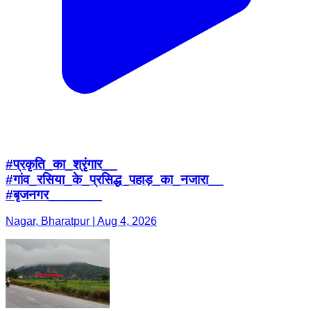
#प्रकृति_का_श्रृंगार__
#गांव_रसिया_के_प्रसिद्ध_पहाड़_का_नजारा__
#बृजनगर_______
Nagar, Bharatpur | Aug 4, 2026