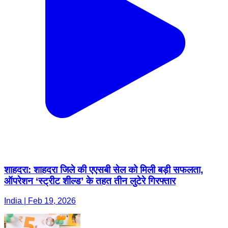
शाहदरा: शाहदरा जिले की एएसबी सेल को मिली बड़ी सफलता,
ऑपरेशन ‘स्ट्रीट शील्ड’ के तहत तीन लुटेरे गिरफ्तार
India | Feb 19, 2026