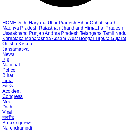
HOME
Delhi
Haryana
Uttar Pradesh
Bihar
Chhattisgarh
Madhya Pradesh
Rajasthan
Jharkhand
Himachal Pradesh
Uttarakhand
Punjab
Andhra Pradesh
Telangana
Tamil Nadu
Karnataka
Maharashtra
Assam
West Bengal
Tripura
Gujarat
Odisha
Kerala
Jansamasya
News
Bjp
National
Police
Bihar
India
कांग्रेस
Accident
Congress
Modi
Delhi
Viral
मारपीट
Breakingnews
Narendramodi