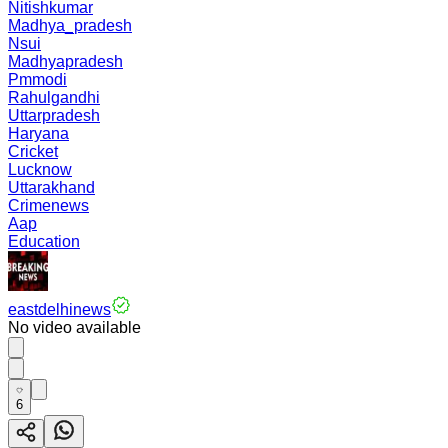
Nitishkumar
Madhya_pradesh
Nsui
Madhyapradesh
Pmmodi
Rahulgandhi
Uttarpradesh
Haryana
Cricket
Lucknow
Uttarakhand
Crimenews
Aap
Education
eastdelhinews
No video available
6