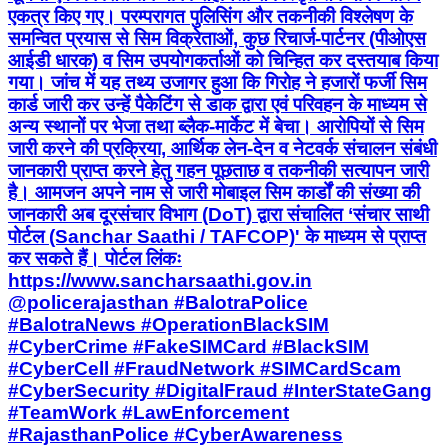
एकत्र किए गए। परम्परागत पुलिसिंग और तकनीकी विश्लेषण के
समन्वित प्रयास से सिम विक्रेताओं, कुछ रिचार्ज-पार्टनर (पीओएस
आईडी धारक) व सिम उपयोगकर्ताओं को चिन्हित कर दस्तयाब किया
गया। जांच में यह तथ्य उजागर हुआ कि गिरोह ने हजारों फर्जी सिम
कार्ड जारी कर उन्हें पैकेटिंग से डाक द्वारा एवं परिवहन के माध्यम से
अन्य स्थानों पर भेजा तथा ब्लैक-मार्केट में बेचा। आरोपियों से सिम
जारी करने की प्रक्रिया, आर्थिक लेन-देन व नेटवर्क संचालन संबंधी
जानकारी प्राप्त करने हेतु गहन पूछताछ व तकनीकी सत्यापन जारी
है। आमजन अपने नाम से जारी मोबाइल सिम कार्डों की संख्या की
जानकारी अब दूरसंचार विभाग (DoT) द्वारा संचालित ‘संचार साथी
पोर्टल (Sanchar Saathi / TAFCOP)' के माध्यम से प्राप्त
कर सकते हैं। पोर्टल लिंकः
https://www.sancharsaathi.gov.in
@policerajasthan #BalotraPolice
#BalotraNews #OperationBlackSIM
#CyberCrime #FakeSIMCard #BlackSIM
#CyberCell #FraudNetwork #SIMCardScam
#CyberSecurity #DigitalFraud #InterStateGang
#TeamWork #LawEnforcement
#RajasthanPolice #CyberAwareness