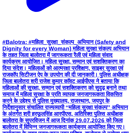
#Balotra: #महिला_सुरक्षा_संकल्प_अभियान (Safety and
Dignity for every Woman) महिला सुरक्षा संकल्प अभियान
के तहत जिला बालोतरा में जागरूकता रैली एवं महिला संवाद
कार्यक्रम आयोजित। महिला सुरक्षा, सम्मान एवं सशक्तिकरण का
दिया संदेश। महिलाओं को आत्मरक्षा प्रशिक्षण, साइबर सुरक्षा एवं
राजकॉप सिटीजन ऐप के उपयोग की दी जानकारी। पुलिस अधीक्षक
जिला बालोतरा श्री राजेश कुमार काॅवट आईपीएस ने बताया कि
महिलाओं की सुरक्षा, सम्मान एवं सशक्तिकरण को सुदृढ़ बनाने तथा
समाज में महिला सुरक्षा के प्रति व्यापक जनजागरूकता विकसित
करने के उद्देश्य से पुलिस मुख्यालय, राजस्थान, जयपुर के
निर्देशानुसार संचालित राज्यव्यापी ‘‘महिला सुरक्षा संकल्प’’ अभियान
के अंतर्गत श्री हरफूलसिंह आरपीएस, अतिरिक्त पुलिस अधीक्षक
बालोतरा के सुपरविजन में आज दिनांक 29.07.2026 को जिला
बालोतरा में विभिन्न जनजागरूकता कार्यक्रम आयोजित किए गए।