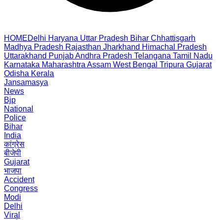
HOME
Delhi
Haryana
Uttar Pradesh
Bihar
Chhattisgarh
Madhya Pradesh
Rajasthan
Jharkhand
Himachal Pradesh
Uttarakhand
Punjab
Andhra Pradesh
Telangana
Tamil Nadu
Karnataka
Maharashtra
Assam
West Bengal
Tripura
Gujarat
Odisha
Kerala
Jansamasya
News
Bjp
National
Police
Bihar
India
कांग्रेस
बीजेपी
Gujarat
भाजपा
Accident
Congress
Modi
Delhi
Viral