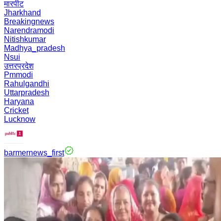
मारपीट
Jharkhand
Breakingnews
Narendramodi
Nitishkumar
Madhya_pradesh
Nsui
उत्तरप्रदेश
Pmmodi
Rahulgandhi
Uttarpradesh
Haryana
Cricket
Lucknow
barmernews_first