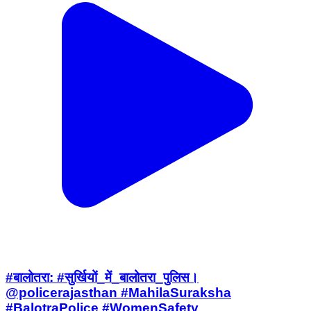
#बालोतरा: #सुर्खियों_में_बालोतरा_पुलिस।
@policerajasthan #MahilaSuraksha
#BalotraPolice #WomenSafety