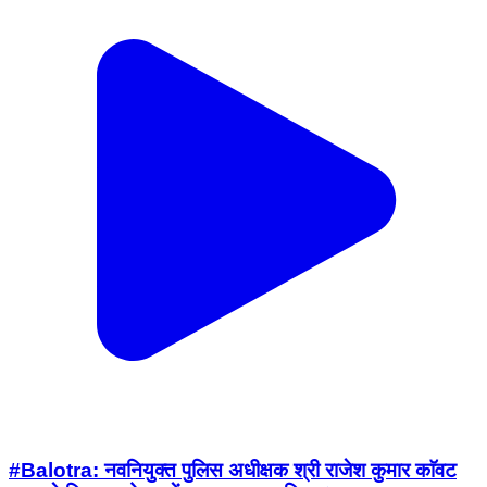
#Balotra: नवनियुक्त पुलिस अधीक्षक श्री राजेश कुमार काॅवट