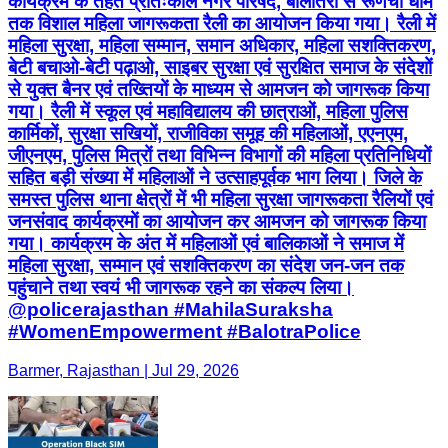
कार्यक्रम के तहत प्रातःकाल नगर परिषद, बालोतरा से रूणेचा धाम
तक विशाल महिला जागरूकता रैली का आयोजन किया गया। रैली में
महिला सुरक्षा, महिला सम्मान, समान अधिकार, महिला सशक्तिकरण,
बेटी बचाओ-बेटी पढ़ाओ, साइबर सुरक्षा एवं सुरक्षित समाज के संदेशों
से युक्त बैनर एवं तख्तियों के माध्यम से आमजन को जागरूक किया
गया। रैली में स्कूल एवं महाविद्यालय की छात्राओं, महिला पुलिस
कार्मिकों, सुरक्षा सखियों, राजीविका समूह की महिलाओं, एएनएम,
जीएनएम, पुलिस मित्रों तथा विभिन्न विभागों की महिला प्रतिनिधियों
सहित बड़ी संख्या में महिलाओं ने उत्साहपूर्वक भाग लिया। जिले के
समस्त पुलिस थाना क्षेत्रों में भी महिला सुरक्षा जागरूकता रैलियों एवं
जनसंवाद कार्यक्रमों का आयोजन कर आमजन को जागरूक किया
गया। कार्यक्रम के अंत में महिलाओं एवं बालिकाओं ने समाज में
महिला सुरक्षा, सम्मान एवं सशक्तिकरण का संदेश जन-जन तक
पहुंचाने तथा स्वयं भी जागरूक रहने का संकल्प लिया।
@policerajasthan #MahilaSuraksha
#WomenEmpowerment #BalotraPolice
Barmer, Rajasthan | Jul 29, 2026