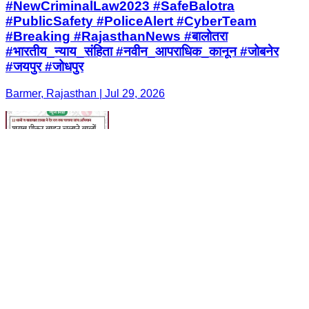
#NewCriminalLaw2023 #SafeBalotra
#PublicSafety #PoliceAlert #CyberTeam
#Breaking #RajasthanNews #बालोतरा
#भारतीय_न्याय_संहिता #नवीन_आपराधिक_कानून #जोबनेर
#जयपुर #जोधपुर
Barmer, Rajasthan | Jul 29, 2026