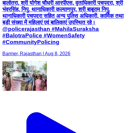
बालोतरा, श्री योगेश चौधरी आरपीएस, वृताधिकारी पचपदरा, श्री
भंवरसिंह, निपु. थानाधिकारी कल्याणपुर, श्री बाबूराम निपु.
थानाधिकारी पचपदरा सहित अन्य पुलिस अधिकारी, कार्मिक तथा
बड़ी संख्या में महिलाएं एवं बालिकाएं उपस्थित रहे।
@policerajasthan #MahilaSuraksha
#BalotraPolice #WomenSafety
#CommunityPolicing
Barmer, Rajasthan | Aug 8, 2026