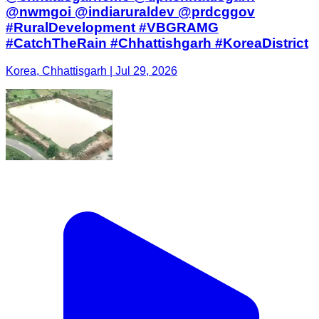
@nwmgoi @indiaruraldev @prdcggov
#RuralDevelopment #VBGRAMG
#CatchTheRain #Chhattishgarh #KoreaDistrict
Korea, Chhattisgarh | Jul 29, 2026