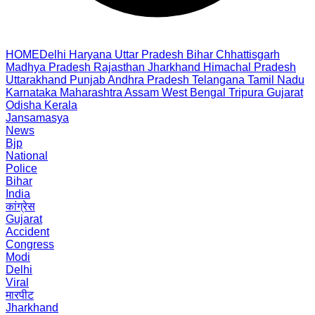
HOME
Delhi
Haryana
Uttar Pradesh
Bihar
Chhattisgarh
Madhya Pradesh
Rajasthan
Jharkhand
Himachal Pradesh
Uttarakhand
Punjab
Andhra Pradesh
Telangana
Tamil Nadu
Karnataka
Maharashtra
Assam
West Bengal
Tripura
Gujarat
Odisha
Kerala
Jansamasya
News
Bjp
National
Police
Bihar
India
कांग्रेस
Gujarat
Accident
Congress
Modi
Delhi
Viral
मारपीट
Jharkhand