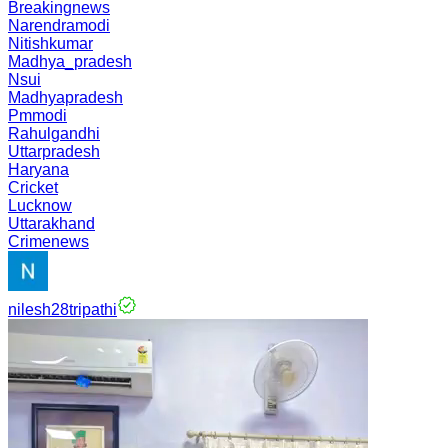
Breakingnews
Narendramodi
Nitishkumar
Madhya_pradesh
Nsui
Madhyapradesh
Pmmodi
Rahulgandhi
Uttarpradesh
Haryana
Cricket
Lucknow
Uttarakhand
Crimenews
nilesh28tripathi