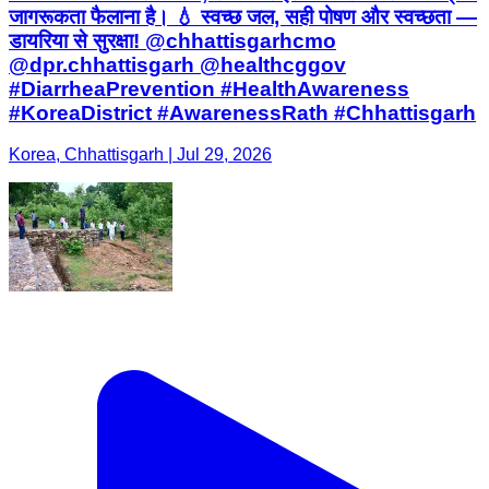
जागरूकता फैलाना है। 💧 स्वच्छ जल, सही पोषण और स्वच्छता —
डायरिया से सुरक्षा! @chhattisgarhcmo
@dpr.chhattisgarh @healthcggov
#DiarrheaPrevention #HealthAwareness
#KoreaDistrict #AwarenessRath #Chhattisgarh
Korea, Chhattisgarh | Jul 29, 2026