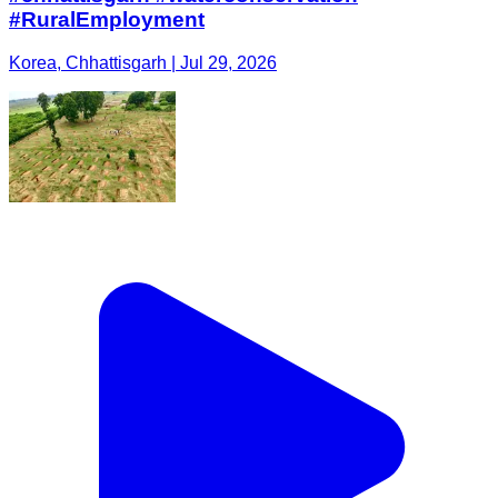
#RuralEmployment
Korea, Chhattisgarh | Jul 29, 2026