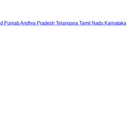
nd
Punjab
Andhra Pradesh
Telangana
Tamil Nadu
Karnataka