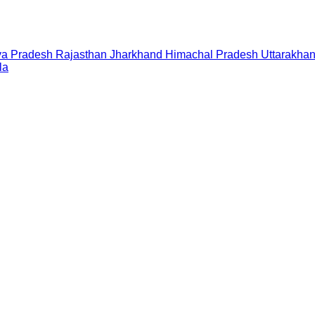
a Pradesh
Rajasthan
Jharkhand
Himachal Pradesh
Uttarakha
la