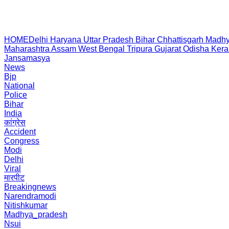
HOME
Delhi
Haryana
Uttar Pradesh
Bihar
Chhattisgarh
Madhy
Maharashtra
Assam
West Bengal
Tripura
Gujarat
Odisha
Kera
Jansamasya
News
Bjp
National
Police
Bihar
India
कांग्रेस
Accident
Congress
Modi
Delhi
Viral
मारपीट
Breakingnews
Narendramodi
Nitishkumar
Madhya_pradesh
Nsui