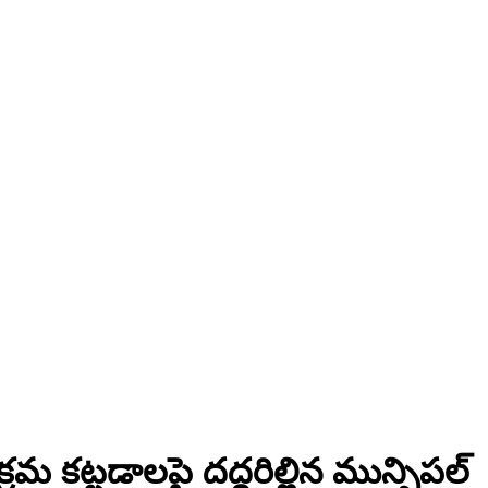
రమ కట్టడాలపై దద్దరిల్లిన మున్సిపల్