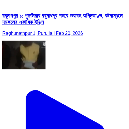
রঘুনাথপুর ১: পুরুলিয়ার রঘুনাথপুর শহরে ভয়াবহ অগ্নিকাণ্ড, ঘটনাস্থলে
দমকলের একাধিক ইঞ্জিন
Raghunathpur 1, Purulia | Feb 20, 2026