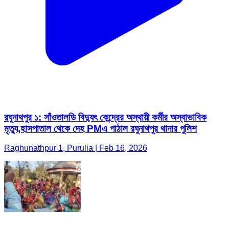
রঘুনাথপুর ১: সাঁওতালডি বিদ্যুৎ কেন্দ্রের অস্থায়ী কর্মীর অস্বাভাবিক
মৃত্যু,হাসপাতাল থেকে দেহ PMএ পাঠাল রঘুনাথপুর থানার পুলিশ
Raghunathpur 1, Purulia | Feb 16, 2026