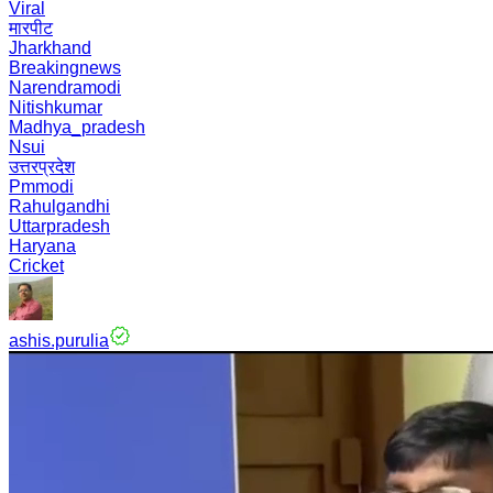
Viral
मारपीट
Jharkhand
Breakingnews
Narendramodi
Nitishkumar
Madhya_pradesh
Nsui
उत्तरप्रदेश
Pmmodi
Rahulgandhi
Uttarpradesh
Haryana
Cricket
ashis.purulia