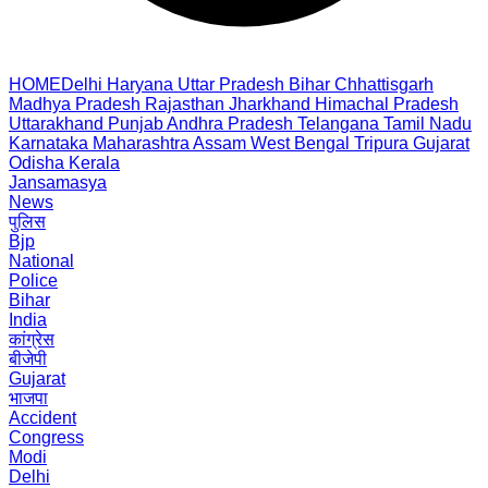
HOME
Delhi
Haryana
Uttar Pradesh
Bihar
Chhattisgarh
Madhya Pradesh
Rajasthan
Jharkhand
Himachal Pradesh
Uttarakhand
Punjab
Andhra Pradesh
Telangana
Tamil Nadu
Karnataka
Maharashtra
Assam
West Bengal
Tripura
Gujarat
Odisha
Kerala
Jansamasya
News
पुलिस
Bjp
National
Police
Bihar
India
कांग्रेस
बीजेपी
Gujarat
भाजपा
Accident
Congress
Modi
Delhi