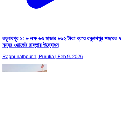
রঘুনাথপুর ১: ৮ লক্ষ ৬৩ হাজার ৮৯২ টাকা ব্যয়ে রঘুনাথপুর শহরের ৭
নম্বর ওয়ার্ডের রাস্তার উদ্বোধন
Raghunathpur 1, Purulia | Feb 9, 2026