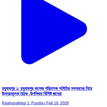
রঘুনাথপুর ১: রঘুনাথপুর কলেজ পরিচালক সমিতির সদস্যদের নিয়ে
উন্নয়নমূলক বৈঠক ,উপস্থিত বিশিষ্ট জনেরা
Raghunathpur 1, Purulia | Feb 10, 2026