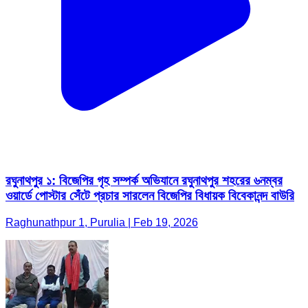
রঘুনাথপুর ১: বিজেপির গৃহ সম্পর্ক অভিযানে রঘুনাথপুর শহরের ৬নম্বর
ওয়ার্ডে পোস্টার সেঁটে প্রচার সারলেন বিজেপির বিধায়ক বিবেকানন্দ বাউরি
Raghunathpur 1, Purulia | Feb 19, 2026