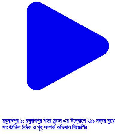
রঘুনাথপুর ১: রঘুনাথপুর শহর মন্ডল এর উদ্যোগে ২১১ নম্বর বুথে
সাংগঠনিক বৈঠক ও গৃহ সম্পর্ক অভিযান বিজেপির