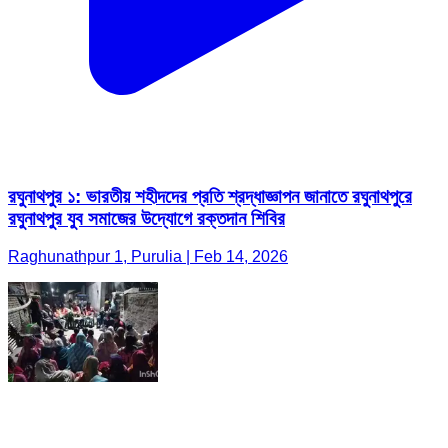
রঘুনাথপুর ১: ভারতীয় শহীদদের প্রতি শ্রদ্ধাজ্ঞাপন জানাতে রঘুনাথপুরে
রঘুনাথপুর যুব সমাজের উদ্যোগে রক্তদান শিবির
Raghunathpur 1, Purulia | Feb 14, 2026