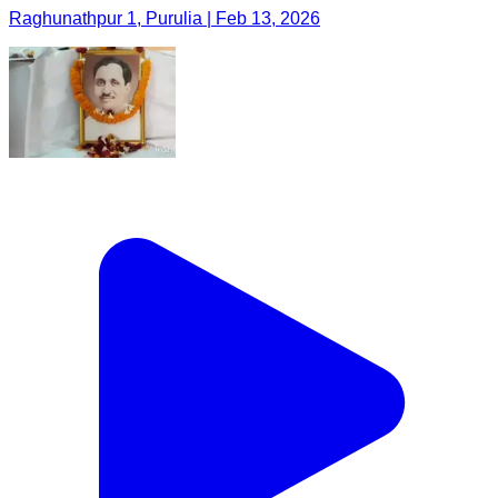
Raghunathpur 1, Purulia | Feb 13, 2026