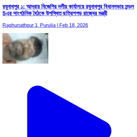
রঘুনাথপুর ১: আদ্রার বিজেপির দলীয় কার্যালয়ে রঘুনাথপুর বিধানসভার মন্ডল
5এর সাংগঠনিক বৈঠকে উপস্থিত ছত্রিশগড় রাজ্যের মন্ত্রী
Raghunathpur 1, Purulia | Feb 18, 2026