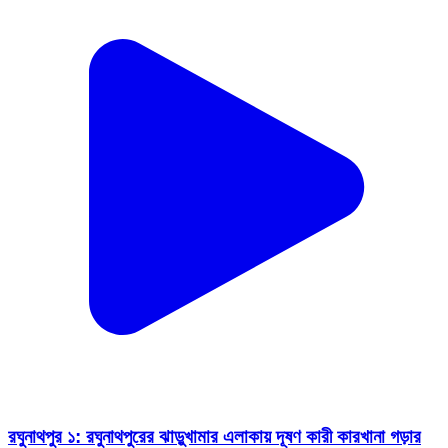
রঘুনাথপুর ১: রঘুনাথপুরের ঝাড়ুখামার এলাকায় দূষণ কারী কারখানা গড়ার