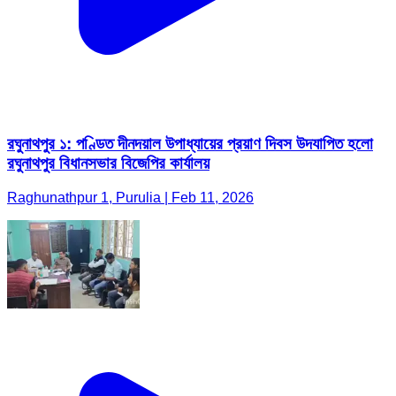
রঘুনাথপুর ১: পণ্ডিত দীনদয়াল উপাধ্যায়ের প্রয়াণ দিবস উদযাপিত হলো
রঘুনাথপুর বিধানসভার বিজেপির কার্যালয়
Raghunathpur 1, Purulia | Feb 11, 2026