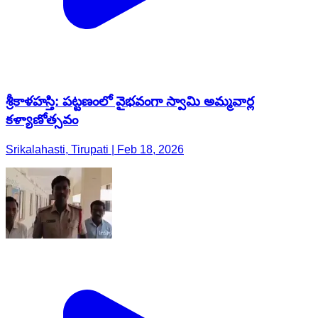
శ్రీకాళహస్తి: పట్టణంలో వైభవంగా స్వామి అమ్మవార్ల
కళ్యాణోత్సవం
Srikalahasti, Tirupati | Feb 18, 2026