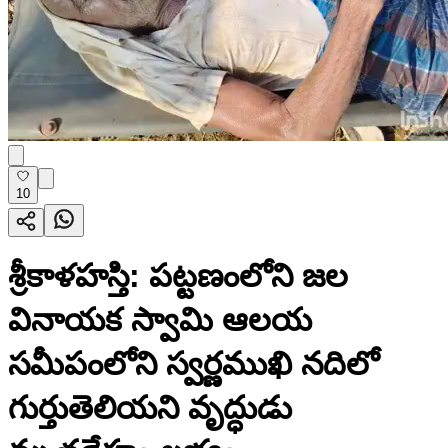
10
శ్రీకాళహస్తి: పట్టణంలోని జల
వినాయక స్వామి ఆలయ
సమీపంలోని స్వర్ణముఖి నదిలో
గుర్తుతెలియని వృద్ధుడు