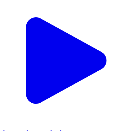
శ్రీకాళహస్తి: శ్రీకాళహస్తిలో లాఠీచార్జి జరగలేదు: తిరుపతి జిల్లా
ఎస్పీ సుబ్బారాయుడు వెల్లడి
Srikalahasti, Tirupati | Feb 16, 2026