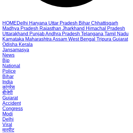
HOME
Delhi
Haryana
Uttar Pradesh
Bihar
Chhattisgarh
Madhya Pradesh
Rajasthan
Jharkhand
Himachal Pradesh
Uttarakhand
Punjab
Andhra Pradesh
Telangana
Tamil Nadu
Karnataka
Maharashtra
Assam
West Bengal
Tripura
Gujarat
Odisha
Kerala
Jansamasya
News
Bjp
National
Police
Bihar
India
कांग्रेस
बीजेपी
Gujarat
Accident
Congress
Modi
Delhi
Viral
मारपीट