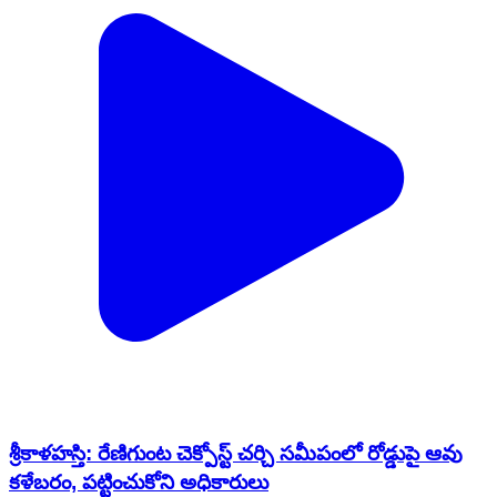
శ్రీకాళహస్తి: రేణిగుంట చెక్పోస్ట్ చర్చి సమీపంలో రోడ్డుపై ఆవు
కళేబరం, పట్టించుకోని అధికారులు