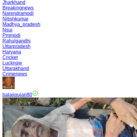
Jharkhand
Breakingnews
Narendramodi
Nitishkumar
Madhya_pradesh
Nsui
Pmmodi
Rahulgandhi
Uttarpradesh
Haryana
Cricket
Lucknow
Uttarakhand
Crimenews
balajipujari80