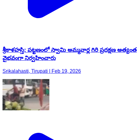
శ్రీకాళహస్తి: పట్టణంలో స్వామి అమ్మవార్ల గిరి ప్రదక్షణ అత్యంత
వైభవంగా నిర్వహించారు
Srikalahasti, Tirupati | Feb 19, 2026