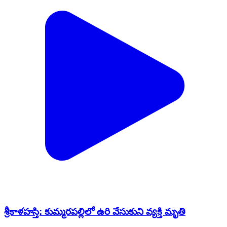
శ్రీకాళహస్తి: కుమ్మరపల్లిలో ఉరి వేసుకుని వ్యక్తి మృతి