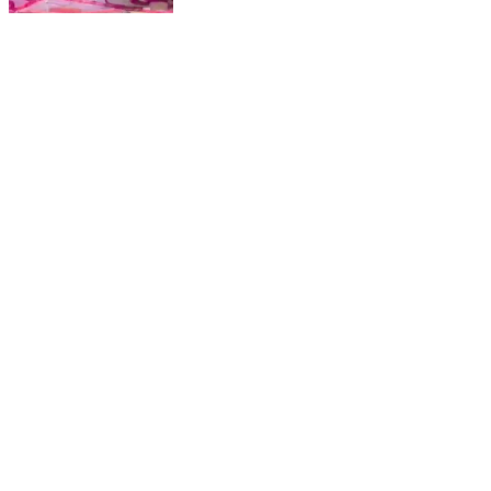
శ్రీకాళహస్తి: మహాశివరాత్రి సందర్భంగా గుడిమల్లం ఆలయంలో
ఘనంగా స్వామి వారికి అభిషేకాలు
Srikalahasti, Tirupati | Feb 15, 2026