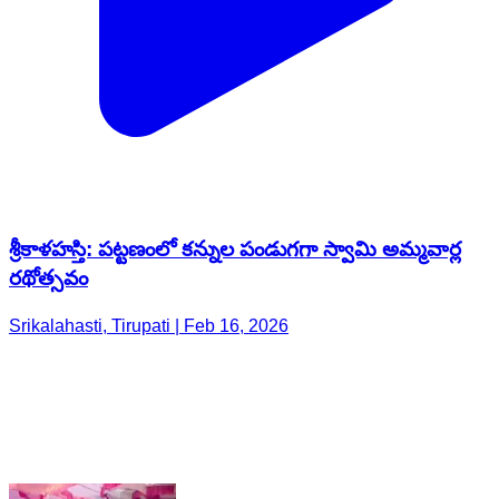
శ్రీకాళహస్తి: పట్టణంలో కన్నుల పండుగగా స్వామి అమ్మవార్ల
రథోత్సవం
Srikalahasti, Tirupati | Feb 16, 2026