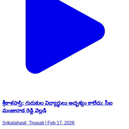
శ్రీకాళహస్తి: గురుకుల విద్యార్థులు అదృశ్యం కాలేదు: సీఐ
మంజునాథ రెడ్డి వెల్లడి
Srikalahasti, Tirupati | Feb 17, 2026