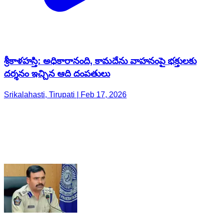
శ్రీకాళహస్తి: అధికారానంది, కామదేను వాహనంపై భక్తులకు
దర్శనం ఇచ్చిన ఆది దంపతులు
Srikalahasti, Tirupati | Feb 17, 2026