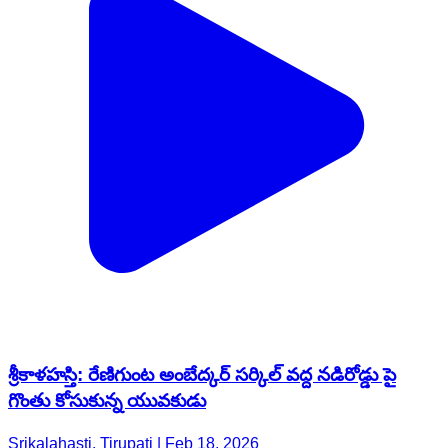
శ్రీకాళహస్తి: రేణిగుంట అంబేద్కర్ సర్కిల్ వద్ద నడిరోడ్డు పై
గొంతు కోసుకున్న యువకుడు
Srikalahasti, Tirupati | Feb 18, 2026