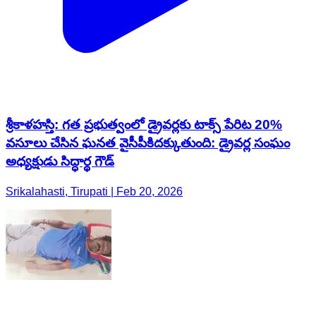
శ్రీకాళహస్తి: గత ప్రభుత్వంలో డ్రైవర్లకు టాక్స్ పేరిట 20%
వసూలు చేసిన ఘనత వైసీపీకిదక్కుతుంది: డ్రైవర్ల సంఘం
అధ్యక్షుడు సిద్ధార్థ గౌడ్
Srikalahasti, Tirupati | Feb 20, 2026