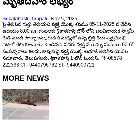
మృతదేహం లభ్యం
Srikalahasti, Tirupati
|
Nov 5, 2025
పై తెలిపిన గుర్తు తెలియని వ్యక్తి యొక్క శవము 05-11-2025 వ తేదీన
ఉదయం 8.00 am గంటలకు శ్రీకాళహస్తి టౌన్ లోని జలవినాయక స్వామీ
గుడి నుండి పొన్నాలమ్మ గుడి కి మధ్యలో ఉన్న బ్రిడ్జి కింద స్వర్ణముఖి
నదిలో తేలియాడుతూ ఉండినది. సదరు వ్యక్తి వయస్సు సుమారు 60-65
సంవత్సరాలు కలదు. కావున పై వ్యక్తి యొక్క ఆచూకీ తెలిసిన యెడల
సమాచారం తెలుపగలరు. శ్రీకాళహస్తి 1 టౌన్ పి.యస్. Ph-08578
222333 CI - 9440796762 SI - 9440900721
MORE NEWS